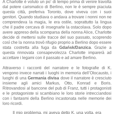
A Charlotte è voluto un po' di tempo prima di venire travolta
dal potere carismatico di Berlino, non le è sempre piaciuta
questa città, preferiva Toronto, dove viveva con i suoi
genitori. Quando studiava o andava a trovare i nonni non ne
comprendeva la magia, le era ostile, soprattutto la lingua
che il padre cercava di insegnarle la ostacolava. Solo dopo
avere appreso della scomparsa della nonna Alice, Charlotte
decide di mettersi sulle tracce del suo passato, scoprendo
così che la nonna trovò rifugio proprio a Berlino dopo essere
stata costretta alla fuga da
Gdańsk/Danzica
. Grazie a
questa rinnovata consapevolezza Charlotte imparerà ad
accettare i legami con il passato e ad amare Berlino.
Attraverso i racconti del narratore e le fotografie di K.
vengono invece narrati i luoghi in memoria dell’Olocausto, i
luoghi di una
Germania divisa
dove il narratore è cresciuto
insieme agli amici Markus, Otto, Konrad e Boris.
Ritrovandosi al bancone del pub di Franz, tutti i protagonisti
e le protagoniste si scambiano le loro storie intrecciandosi
con i fantasmi della Berlino incastonata nelle memorie dei
loro ricordi.
Il mio problema, mi aveva detto K. una volta, era