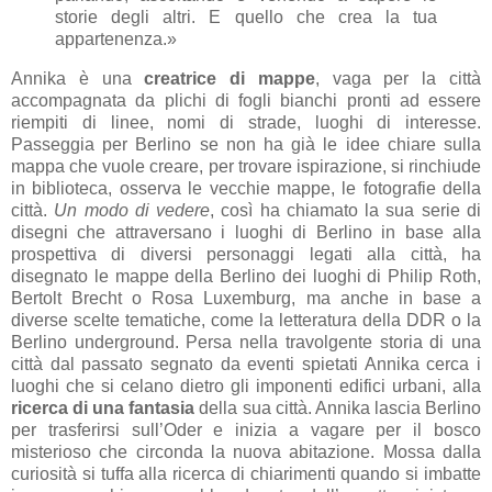
storie degli altri. E quello che crea la tua
appartenenza.»
Annika è una
creatrice di mappe
, vaga per la città
accompagnata da plichi di fogli bianchi pronti ad essere
riempiti di linee, nomi di strade, luoghi di interesse.
Passeggia per Berlino se non ha già le idee chiare sulla
mappa che vuole creare, per trovare ispirazione, si rinchiude
in biblioteca, osserva le vecchie mappe, le fotografie della
città.
Un modo di vedere
, così ha chiamato la sua serie di
disegni che attraversano i luoghi di Berlino in base alla
prospettiva di diversi personaggi legati alla città, ha
disegnato le mappe della Berlino dei luoghi di Philip Roth,
Bertolt Brecht o Rosa Luxemburg, ma anche in base a
diverse scelte tematiche, come la letteratura della DDR o la
Berlino underground. Persa nella travolgente storia di una
città dal passato segnato da eventi spietati Annika cerca i
luoghi che si celano dietro gli imponenti edifici urbani, alla
ricerca di una fantasia
della sua città. Annika lascia Berlino
per trasferirsi sull’Oder e inizia a vagare per il bosco
misterioso che circonda la nuova abitazione. Mossa dalla
curiosità si tuffa alla ricerca di chiarimenti quando si imbatte