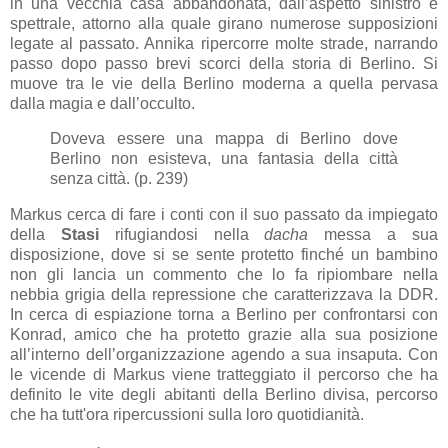
in una vecchia casa abbandonata, dall’aspetto sinistro e
spettrale, attorno alla quale girano numerose supposizioni
legate al passato. Annika ripercorre molte strade, narrando
passo dopo passo brevi scorci della storia di Berlino. Si
muove tra le vie della Berlino moderna a quella pervasa
dalla magia e dall’occulto.
Doveva essere una mappa di Berlino dove
Berlino non esisteva, una fantasia della città
senza città. (p. 239)
Markus cerca di fare i conti con il suo passato da impiegato
della
Stasi
rifugiandosi nella
dacha
messa a sua
disposizione, dove si se sente protetto finché un bambino
non gli lancia un commento che lo fa ripiombare nella
nebbia grigia della repressione che caratterizzava la DDR.
In cerca di espiazione torna a Berlino per confrontarsi con
Konrad, amico che ha protetto grazie alla sua posizione
all’interno dell’organizzazione agendo a sua insaputa. Con
le vicende di Markus viene tratteggiato il percorso che ha
definito le vite degli abitanti della Berlino divisa, percorso
che ha tutt'ora ripercussioni sulla loro quotidianità.