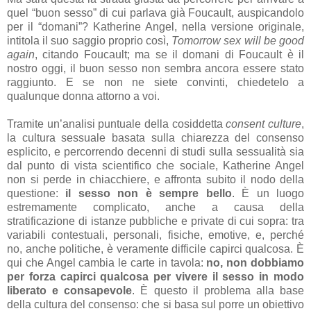
quel “buon sesso” di cui parlava già Foucault, auspicandolo
per il “domani”? Katherine Angel, nella versione originale,
intitola il suo saggio proprio così,
Tomorrow sex will be good
again
, citando Foucault; ma se il domani di Foucault è il
nostro oggi, il buon sesso non sembra ancora essere stato
raggiunto. E se non ne siete convinti, chiedetelo a
qualunque donna attorno a voi.
Tramite un’analisi puntuale della cosiddetta
consent culture
,
la cultura sessuale basata sulla chiarezza del consenso
esplicito, e percorrendo decenni di studi sulla sessualità sia
dal punto di vista scientifico che sociale, Katherine Angel
non si perde in chiacchiere, e affronta subito il nodo della
questione:
il sesso non è sempre bello
. È un luogo
estremamente complicato, anche a causa della
stratificazione di istanze pubbliche e private di cui sopra: tra
variabili contestuali, personali, fisiche, emotive, e, perché
no, anche politiche, è veramente difficile capirci qualcosa. È
qui che Angel cambia le carte in tavola:
no, non dobbiamo
per forza capirci qualcosa per vivere il sesso in modo
liberato e consapevole
. È questo il problema alla base
della cultura del consenso: che si basa sul porre un obiettivo