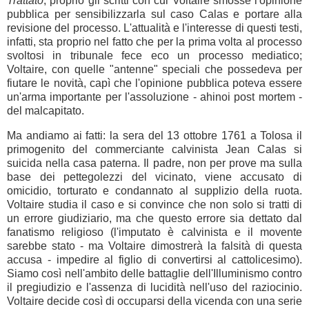
Trattato
, proprio gli scritti con cui Voltaire smosse l'opinione
pubblica per sensibilizzarla sul caso Calas e portare alla
revisione del processo. L'attualità e l'interesse di questi testi,
infatti, sta proprio nel fatto che per la prima volta al processo
svoltosi in tribunale fece eco un processo mediatico;
Voltaire, con quelle "antenne" speciali che possedeva per
fiutare le novità, capì che l'opinione pubblica poteva essere
un'arma importante per l'assoluzione - ahinoi post mortem -
del malcapitato.
Ma andiamo ai fatti: la sera del 13 ottobre 1761 a Tolosa il
primogenito del commerciante calvinista Jean Calas si
suicida nella casa paterna. Il padre, non per prove ma sulla
base dei pettegolezzi del vicinato, viene accusato di
omicidio, torturato e condannato al supplizio della ruota.
Voltaire studia il caso e si convince che non solo si tratti di
un errore giudiziario, ma che questo errore sia dettato dal
fanatismo religioso (l'imputato è calvinista e il movente
sarebbe stato - ma Voltaire dimostrerà la falsità di questa
accusa - impedire al figlio di convertirsi al cattolicesimo).
Siamo così nell'ambito delle battaglie dell'Illuminismo contro
il pregiudizio e l'assenza di lucidità nell'uso del raziocinio.
Voltaire decide così di occuparsi della vicenda con una serie