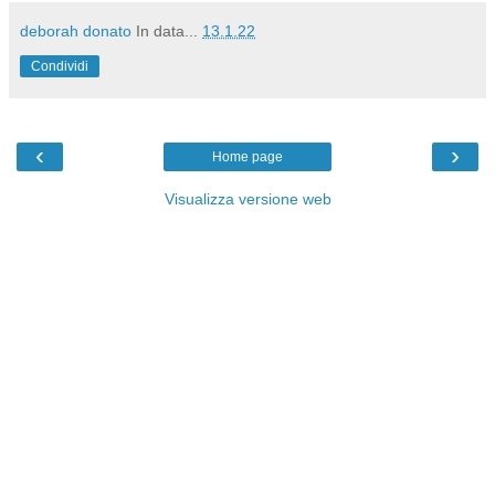
deborah donato
In data...
13.1.22
Condividi
‹
›
Home page
Visualizza versione web