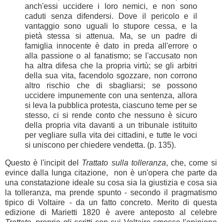
anch'essi uccidere i loro nemici, e non sono 
caduti senza difendersi. Dove il pericolo e il 
vantaggio sono uguali lo stupore cessa, e la 
pietà stessa si attenua. Ma, se un padre di 
famiglia innocente è dato in preda all'errore o 
alla passione o al fanatismo; se l'accusato non 
ha altra difesa che la propria virtù; se gli arbitri 
della sua vita, facendolo sgozzare, non corrono 
altro rischio che di sbagliarsi; se possono 
uccidere impunemente con una sentenza, allora 
si leva la pubblica protesta, ciascuno teme per se 
stesso, ci si rende conto che nessuno è sicuro 
della propria vita davanti a un tribunale istituito 
per vegliare sulla vita dei cittadini, e tutte le voci 
si uniscono per chiedere vendetta. (p. 135).
Questo è l'incipit del
Trattato sulla tolleranza
, che, come si
evince dalla lunga citazione, non è un'opera che parte da
una constatazione ideale su cosa sia la giustizia e cosa sia
la tolleranza, ma prende spunto - secondo il pragmatismo
tipico di Voltaire - da un fatto concreto. Merito di questa
edizione di Marietti 1820 è avere anteposto al celebre