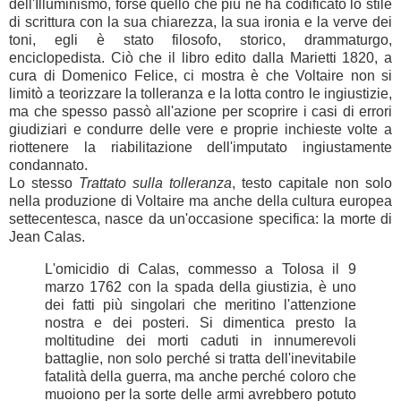
dell'Illuminismo, forse quello che più ne ha codificato lo stile 
di scrittura con la sua chiarezza, la sua ironia e la verve dei 
toni, egli è stato filosofo, storico, drammaturgo, 
enciclopedista. Ciò che il libro edito dalla Marietti 1820, a 
cura di Domenico Felice, ci mostra è che Voltaire non si 
limitò a teorizzare la tolleranza e la lotta contro le ingiustizie, 
ma che spesso passò all'azione per scoprire i casi di errori 
giudiziari e condurre delle vere e proprie inchieste volte a 
riottenere la riabilitazione dell'imputato ingiustamente 
condannato.
Lo stesso 
Trattato sulla tolleranza
, testo capitale non solo 
nella produzione di Voltaire ma anche della cultura europea 
settecentesca, nasce da un'occasione specifica: la morte di 
Jean Calas. 
L'omicidio di Calas, commesso a Tolosa il 9 
marzo 1762 con la spada della giustizia, è uno 
dei fatti più singolari che meritino l'attenzione 
nostra e dei posteri. Si dimentica presto la 
moltitudine dei morti caduti in innumerevoli 
battaglie, non solo perché si tratta dell'inevitabile 
fatalità della guerra, ma anche perché coloro che 
muoiono per la sorte delle armi avrebbero potuto 