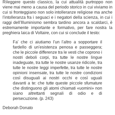
Rileggere questo classico, la cui attualità purtroppo non 
viene mai meno a causa del periodo storico in cui viviamo in 
cui si fronteggiano non solo intolleranze religiose ma anche 
l'intolleranza fra i seguaci e i negatori della scienza, in cui i 
raggi dell'Illuminismo sembra tardino ancora a scaldarci, è 
estremamente importante e formativo, per fare nostra la 
preghiera laica di Voltaire, con cui si conclude il testo:
Fa' che ci aiutiamo l'un l'altro a sopportare il 
fardello di un'esistenza penosa e passeggera; 
che le piccole differenze tra le vesti che coprono i 
nostri deboli corpi, tra tutte le nostre lingue 
inadeguate, tra tutte le nostre usanze ridicole, tra 
tutte le nostre leggi imperfette, tra tutte le nostre 
opinioni insensate, tra tutte le nostre condizioni 
così disuguali ai nostri occhi e così uguali 
davanti a te: che tutte queste piccole sfumature 
che distinguono gli atomi chiamati «uomini» non 
siano altrettanti segnali di odio e di 
persecuzione. (p. 243)
Deborah Donato