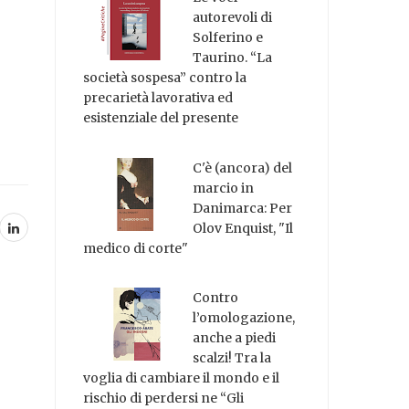
autorevoli di
Solferino e
Taurino. “La
società sospesa” contro la
precarietà lavorativa ed
esistenziale del presente
C'è (ancora) del
marcio in
Danimarca: Per
Olov Enquist, "Il
medico di corte"
Contro
l’omologazione,
anche a piedi
scalzi! Tra la
voglia di cambiare il mondo e il
rischio di perdersi ne “Gli