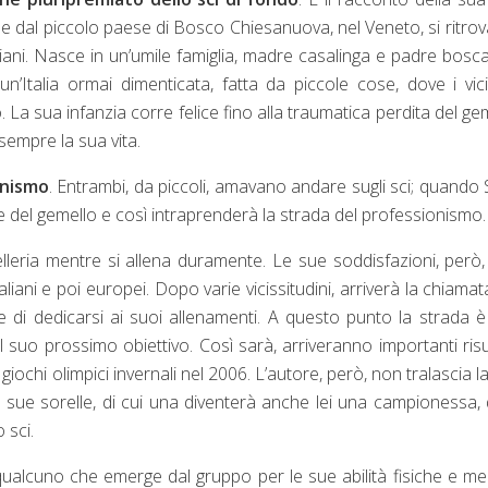
che dal piccolo paese di Bosco Chiesanuova, nel Veneto, si ritrov
iani. Nasce in un’umile famiglia, madre casalinga e padre bosca
 un’Italia ormai dimenticata, fatta da piccole cose, dove i vici
La sua infanzia corre felice fino alla traumatica perdita del ge
sempre la sua vita.
onismo
. Entrambi, da piccoli, amavano andare sugli sci; quando S
e del gemello e così intraprenderà la strada del professionismo.
celleria mentre si allena duramente. Le sue soddisfazioni, però
aliani e poi europei. Dopo varie vicissitudini, arriverà la chiamat
e di dedicarsi ai suoi allenamenti. A questo punto la strada 
l suo prossimo obiettivo. Così sarà, arriveranno importanti risul
 giochi olimpici invernali nel 2006. L’autore, però, non tralascia l
le sue sorelle, di cui una diventerà anche lei una campionessa, 
 sci.
lcuno che emerge dal gruppo per le sue abilità fisiche e men