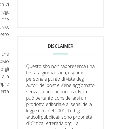
on ci
regi.
e che
lvio,
ietro
DISCLAIMER
 che
bivio
Questo sito non rappresenta una
e gli
testata giornalistica, esprime il
 alla
personale punto di vista degli
empre
autori dei post e viene aggiornato
perta
senza alcuna periodicità. Non
può pertanto considerarsi un
prodotto editoriale ai sensi della
legge n.62 del 2001. Tutti gli
articoli pubblicati sono proprietà
di CriticaLetteraria.org. La