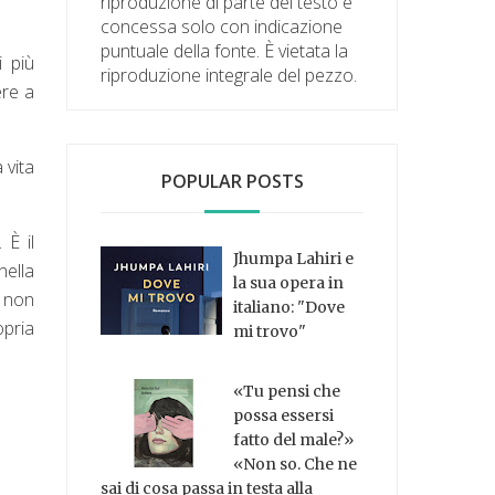
riproduzione di parte del testo è
concessa solo con indicazione
puntuale della fonte. È vietata la
i più
riproduzione integrale del pezzo.
ere a
 vita
POPULAR POSTS
 È il
Jhumpa Lahiri e
nella
la sua opera in
e non
italiano: "Dove
opria
mi trovo"
«Tu pensi che
possa essersi
fatto del male?»
«Non so. Che ne
sai di cosa passa in testa alla