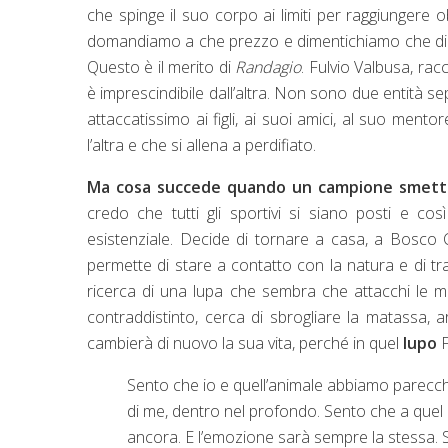
che spinge il suo corpo ai limiti per raggiungere 
domandiamo a che prezzo e dimentichiamo che die
Questo è il merito di
Randagio
. Fulvio Valbusa, rac
è imprescindibile dall’altra. Non sono due entità se
attaccatissimo ai figli, ai suoi amici, al suo ment
l’altra e che si allena a perdifiato.
Ma cosa succede quando un campione smette 
credo che tutti gli sportivi si siano posti e co
esistenziale. Decide di tornare a casa, a Bosco C
permette di stare a contatto con la natura e di tra
ricerca di una lupa che sembra che attacchi le m
contraddistinto, cerca di sbrogliare la matassa,
cambierà di nuovo la sua vita, perché in quel
lupo
F
Sento che io e quell’animale abbiamo parecc
di me, dentro nel profondo. Sento che a quel 
ancora. E l’emozione sarà sempre la stessa.