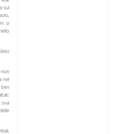
a sul
iolo,
ni si
mello
ilvio
, non
a nel
è ben
tati:
a sua
delle
tali,