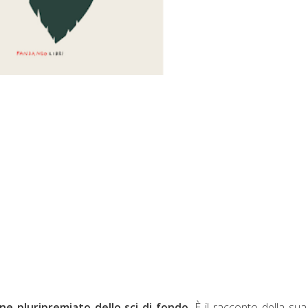
one pluripremiato dello sci di fondo
. È il racconto della sua 