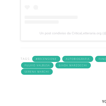
Un post condiviso da CriticaLetteraria.org (@c
TAGS:
#RECENSIONE
AUTOBIOGRAFIA
FAN
FULVIO VALBUSA
GIADA MARZOCCHI
SERENA MARCHI
Y