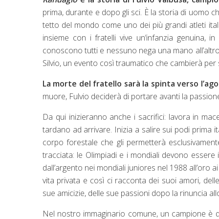
prima, durante e dopo gli sci. È la storia di uomo 
tetto del mondo come uno dei più grandi atleti ital
insieme con i fratelli vive un’infanzia genuina, in
conoscono tutti e nessuno nega una mano all’altro. 
Silvio, un evento così traumatico che cambierà per 
La morte del fratello sarà la spinta verso l’ag
muore, Fulvio deciderà di portare avanti la passion
Da qui inizieranno anche i sacrifici: lavora in ma
tardano ad arrivare. Inizia a salire sui podi prima it
corpo forestale che gli permetterà esclusivament
tracciata: le Olimpiadi e i mondiali devono essere i
dall’argento nei mondiali juniores nel 1988 all’oro ai
vita privata e così ci racconta dei suoi amori, del
sue amicizie, delle sue passioni dopo la rinuncia allo
Nel nostro immaginario comune, un campione è qua