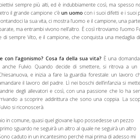
obiettivi sempre più alti, ed è indubbiamente così, ma spesso n
tro il grande campione c’è
un uomo
con i suoi difetti e i suoi p
contandoci la sua vita, ci mostra l’uomo e il campione, una part
parate, ma entrambi vivono nell’altro. È così ritroviamo l’uomo Fu
ore di sempre Vito, e il campione, che conquista una medaglia d
con l’agonismo? Cosa fa della sua vita?
È una domanda
sì anche Fulvio. Quando decide di smettere, si ritrova a un 
hiesanuova, e inizia a fare la guardia forestale: un lavoro ch
mandare il lavoro del padre. Lì nei boschi dell’infanzia si mette
andrie degli allevatori e così, con una passione che lo ha s
 arrivando a scoprire addirittura che sono una coppia. La sco
ulvio si riconoscerà.
hio in comune, quasi quel giovane lupo possedesse un pezzo
primo sguardo ne seguirà un altro al quale ne seguirà un altro
 Sono caduto in un incantesimo perché mai prima di adesso mi