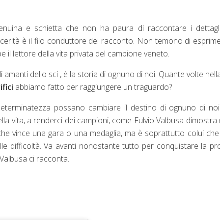
enuina e schietta che non ha paura di raccontare i dettagl
ncerità è il filo conduttore del racconto. Non temono di esprim
 il lettore della vita privata del campione veneto.
li amanti dello sci , è la storia di ognuno di noi. Quante volte nella
ifici
abbiamo fatto per raggiungere un traguardo?
eterminatezza possano cambiare il destino di ognuno di noi.
lla vita, a renderci dei campioni, come Fulvio Valbusa dimostra 
 che vince una gara o una medaglia, ma è soprattutto colui ch
e difficoltà. Va avanti nonostante tutto per conquistare la pr
Valbusa ci racconta.