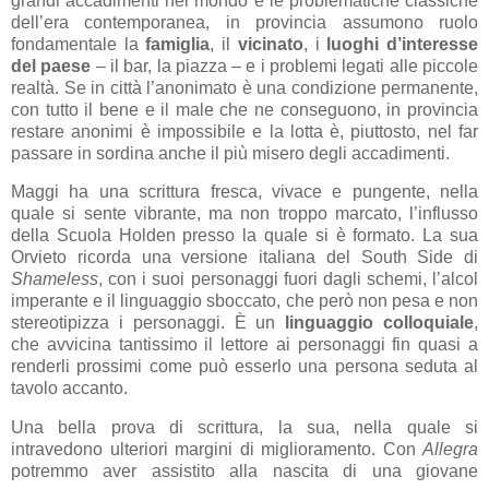
grandi accadimenti nel mondo e le problematiche classiche
dell’era contemporanea, in provincia assumono ruolo
fondamentale la
famiglia
, il
vicinato
, i
luoghi d’interesse
del paese
– il bar, la piazza – e i problemi legati alle piccole
realtà. Se in città l’anonimato è una condizione permanente,
con tutto il bene e il male che ne conseguono, in provincia
restare anonimi è impossibile e la lotta è, piuttosto, nel far
passare in sordina anche il più misero degli accadimenti.
Maggi ha una scrittura fresca, vivace e pungente, nella
quale si sente vibrante, ma non troppo marcato, l’influsso
della Scuola Holden presso la quale si è formato. La sua
Orvieto ricorda una versione italiana del South Side di
Shameless
, con i suoi personaggi fuori dagli schemi, l’alcol
imperante e il linguaggio sboccato, che però non pesa e non
stereotipizza i personaggi. È un
linguaggio colloquiale
,
che avvicina tantissimo il lettore ai personaggi fin quasi a
renderli prossimi come può esserlo una persona seduta al
tavolo accanto.
Una bella prova di scrittura, la sua, nella quale si
intravedono ulteriori margini di miglioramento. Con
Allegra
potremmo aver assistito alla nascita di una giovane