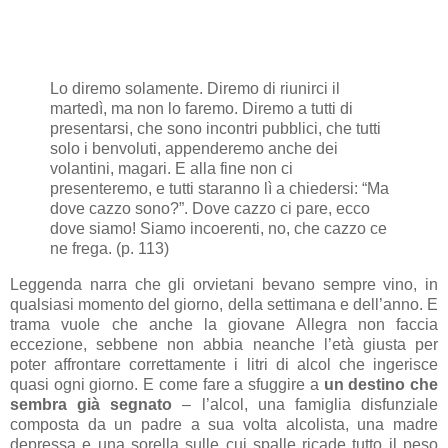
Lo diremo solamente. Diremo di riunirci il
martedì, ma non lo faremo. Diremo a tutti di
presentarsi, che sono incontri pubblici, che tutti
solo i benvoluti, appenderemo anche dei
volantini, magari. E alla fine non ci
presenteremo, e tutti staranno lì a chiedersi: “Ma
dove cazzo sono?”. Dove cazzo ci pare, ecco
dove siamo! Siamo incoerenti, no, che cazzo ce
ne frega. (p. 113)
Leggenda narra che gli orvietani bevano sempre vino, in
qualsiasi momento del giorno, della settimana e dell’anno. E
trama vuole che anche la giovane Allegra non faccia
eccezione, sebbene non abbia neanche l’età giusta per
poter affrontare correttamente i litri di alcol che ingerisce
quasi ogni giorno. E come fare a sfuggire a
un destino che
sembra già segnato
– l’alcol, una famiglia disfunziale
composta da un padre a sua volta alcolista, una madre
depressa e una sorella sulle cui spalle ricade tutto il peso