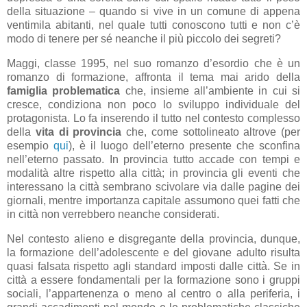
della situazione – quando si vive in un comune di appena
ventimila abitanti, nel quale tutti conoscono tutti e non c’è
modo di tenere per sé neanche il più piccolo dei segreti?
Maggi, classe 1995, nel suo romanzo d’esordio che è un
romanzo di formazione, affronta il tema mai arido della
famiglia problematica
che, insieme all’ambiente in cui si
cresce, condiziona non poco lo sviluppo individuale del
protagonista. Lo fa inserendo il tutto nel contesto complesso
della
vita di provincia
che, come sottolineato altrove (per
esempio
qui
), è il luogo dell’eterno presente che sconfina
nell’eterno passato. In provincia tutto accade con tempi e
modalità altre rispetto alla città; in provincia gli eventi che
interessano la città sembrano scivolare via dalle pagine dei
giornali, mentre importanza capitale assumono quei fatti che
in città non verrebbero neanche considerati.
Nel contesto alieno e disgregante della provincia, dunque,
la formazione dell’adolescente e del giovane adulto risulta
quasi falsata rispetto agli standard imposti dalle città. Se in
città a essere fondamentali per la formazione sono i gruppi
sociali, l’appartenenza o meno al centro o alla periferia, i