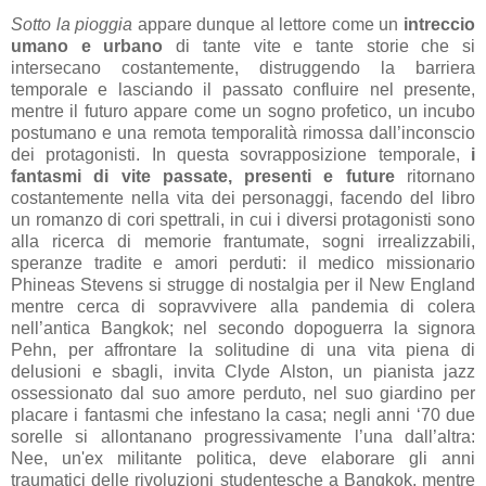
Sotto la pioggia
appare dunque al lettore come un
intreccio
umano e urbano
di tante vite e tante storie che si
intersecano costantemente, distruggendo la barriera
temporale e lasciando il passato confluire nel presente,
mentre il futuro appare come un sogno profetico, un incubo
postumano e una remota temporalità rimossa dall’inconscio
dei protagonisti. In questa sovrapposizione temporale,
i
fantasmi di vite passate, presenti e future
ritornano
costantemente nella vita dei personaggi, facendo del libro
un romanzo di cori spettrali, in cui i diversi protagonisti sono
alla ricerca di memorie frantumate, sogni irrealizzabili,
speranze tradite e amori perduti: il medico missionario
Phineas Stevens si strugge di nostalgia per il New England
mentre cerca di sopravvivere alla pandemia di colera
nell’antica Bangkok; nel secondo dopoguerra la signora
Pehn, per affrontare la solitudine di una vita piena di
delusioni e sbagli, invita Clyde Alston, un pianista jazz
ossessionato dal suo amore perduto, nel suo giardino per
placare i fantasmi che infestano la casa; negli anni ‘70 due
sorelle si allontanano progressivamente l’una dall’altra:
Nee, un'ex militante politica, deve elaborare gli anni
traumatici delle rivoluzioni studentesche a Bangkok, mentre