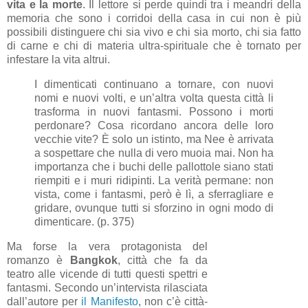
vita e la morte
. Il lettore si perde quindi tra i meandri della
memoria che sono i corridoi della casa in cui non è più
possibili distinguere chi sia vivo e chi sia morto, chi sia fatto
di carne e chi di materia ultra-spirituale che è tornato per
infestare la vita altrui.
I dimenticati continuano a tornare, con nuovi
nomi e nuovi volti, e un’altra volta questa città li
trasforma in nuovi fantasmi. Possono i morti
perdonare? Cosa ricordano ancora delle loro
vecchie vite? È solo un istinto, ma Nee è arrivata
a sospettare che nulla di vero muoia mai. Non ha
importanza che i buchi delle pallottole siano stati
riempiti e i muri ridipinti. La verità permane: non
vista, come i fantasmi, però è lì, a sferragliare e
gridare, ovunque tutti si sforzino in ogni modo di
dimenticare. (p. 375)
Ma forse la vera protagonista del
romanzo è
Bangkok
, città che fa da
teatro alle vicende di tutti questi spettri e
fantasmi. Secondo un’intervista rilasciata
dall’autore per
il Manifesto
, non c’è città-