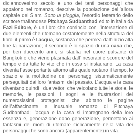
diciannovesimo secolo e uno dei tanti personaggi che
appaiono nel romanzo, descrive la popolazione dell’allora
capitale del Siam.
Sotto la pioggia
, l’esordio letterario dello
scrittore thailandese
Pitchaya Sudbanthad
edito in Italia da
Fazi Editore
, è un libro che comincia con l’intersezione di
due elementi che ritornano costantemente nella struttura del
libro: il primo è l’
acqua
, sostanza che permea dall’inizio alla
fine la narrazione; il secondo è lo spazio di una
casa
che,
per ben duecento anni, si staglia nel cuore pulsante di
Bangkok e che viene plasmata dall’inesorabile scorrere del
tempo e da tutte le vite che in essa si instaurano. La casa
diventa l’asse portante attorno alla quale ruotano il tempo, lo
spazio e la moltitudine dei personaggi sistematicamente
perseguitati dai loro fantasmi del passato. L’acqua e la casa
diventano quindi i due vettori che veicolano tutte le storie, le
memorie, le passioni, i sogni e le frustrazioni dei
numerosissimi protagonisti che abitano le pagine
dell’affascinante e inusuale romanzo di Pitchaya
Sudbanthad; l’acqua e la casa si impregnano della loro
essenza e, generazione dopo generazione, permettono ai
fantasmi dei morti di ritornare ciclicamente nella vita dei
personaggi che sono ancora (apparentemente) in vita.