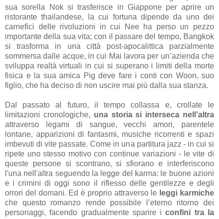
sua sorella Nok si trasferisce in Giappone per aprire un
ristorante thailandese, la cui fortuna dipende da uno dei
carnefici delle rivoluzioni in cui Nee ha perso un pezzo
importante della sua vita; con il passare del tempo, Bangkok
si trasforma in una città post-apocalittica parzialmente
sommersa dalle acque, in cui Mai lavora per un’azienda che
sviluppa realtà virtuali in cui si superano i limiti della morte
fisica e la sua amica Pig deve fare i conti con Woon, suo
figlio, che ha deciso di non uscire mai più dalla sua stanza.
Dal passato al futuro, il tempo collassa e, crollate le
limitazioni cronologiche,
una storia si interseca nell’altra
attraverso legami di sangue, vecchi amori, parentele
lontane, apparizioni di fantasmi, musiche ricorrenti e spazi
imbevuti di vite passate. Come in una partitura jazz - in cui si
ripete uno stesso motivo con continue variazioni - le vite di
queste persone si scontrano, si sfiorano e interferiscono
l'una nell'altra seguendo la legge del karma: le buone azioni
e i crimini di oggi sono il riflesso delle gentilezze e degli
orrori del domani. Ed è proprio attraverso le
leggi karmiche
che questo romanzo rende possibile l’eterno ritorno dei
personaggi, facendo gradualmente sparire i
confini tra la