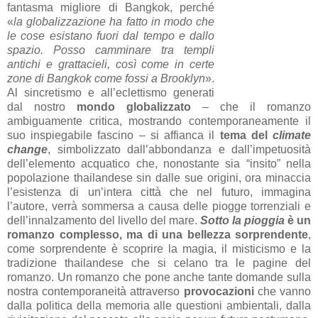
fantasma migliore di Bangkok, perché
«
la globalizzazione ha fatto in modo che
le cose esistano fuori dal tempo e dallo
spazio. Posso camminare tra templi
antichi e grattacieli, così come in certe
zone di Bangkok come fossi a Brooklyn
».
Al sincretismo e all’eclettismo generati
dal nostro
mondo globalizzato
– che il romanzo
ambiguamente critica, mostrando contemporaneamente il
suo inspiegabile fascino – si affianca il
tema del
climate
change
, simbolizzato dall’abbondanza e dall’impetuosità
dell’elemento acquatico che, nonostante sia “insito” nella
popolazione thailandese sin dalle sue origini, ora minaccia
l’esistenza di un’intera città che nel futuro, immagina
l’autore, verrà sommersa a causa delle piogge torrenziali e
dell’innalzamento del livello del mare.
Sotto la pioggia
è un
romanzo complesso, ma di una bellezza sorprendente
,
come sorprendente è scoprire la magia, il misticismo e la
tradizione thailandese che si celano tra le pagine del
romanzo. Un romanzo che pone anche tante domande sulla
nostra contemporaneità attraverso
provocazioni
che vanno
dalla politica della memoria alle questioni ambientali, dalla