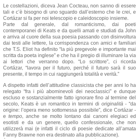
Le costellazioni, diceva Jean Cocteau, non sanno di essere
tali e c’è bisogno di uno sguardo dall’esterno che le crei, e
Cortázar si fa per noi telescopio e caleidoscopio insieme.
Parte dal generale, dal romanticismo, dai poeti
contemporanei di Keats e da quelli amati e studiati da John
e arriva al cuore della sua poesia passando con disinvoltura
dai testi alle lettere, la corrispondenza con amici e familiari
che T.S. Eliot ha definito “la più pregevole e importante mai
scritta da poeta inglese” e che ha il pregio di illuminare la via
ai lettori che verranno dopo. “Lo scrittore”, ci ricorda
Cortázar, “lavora per il futuro, perché il futuro sarà il suo
presente, il tempo in cui raggiungerà totalità e verità.”
A dispetto infatti dell’attitudine classicista che per anni lo ha
relegato “fra i più abominevoli dei neoclassici” e dunque
escluso e sostanzialmente fatto ignorare fino al termine del
secolo, Keats è un romantico in termini di
originalità
- “da
origine: l’opera meno sottomessa possibile”, dice Cortázar -
e
tempo
, anche se molto lontano dai canoni elegiaci ed
esotisti e da un genere, quello confessionale, che non
utilizzerà mai (e infatti il ciclo di poesie dedicate all’amata
Fanny Brawne non era destinato alla pubblicazione).