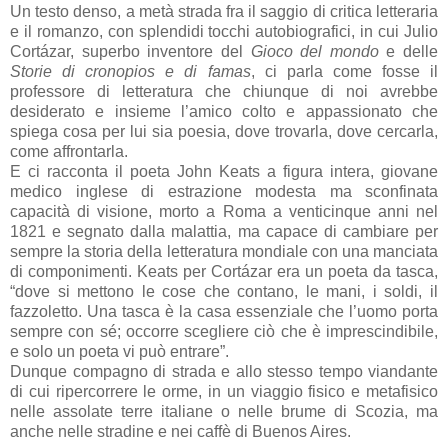
Un testo denso, a metà strada fra il saggio di critica letteraria
e il romanzo, con splendidi tocchi autobiografici, in cui Julio
Cortázar, superbo inventore del
Gioco del mondo
e delle
Storie di cronopios e di famas
, ci parla come fosse il
professore di letteratura che chiunque di noi avrebbe
desiderato e insieme l’amico colto e appassionato che
spiega cosa per lui sia poesia, dove trovarla, dove cercarla,
come affrontarla.
E ci racconta il poeta John Keats a figura intera, giovane
medico inglese di estrazione modesta ma sconfinata
capacità di visione, morto a Roma a venticinque anni nel
1821 e segnato dalla malattia, ma capace di cambiare per
sempre la storia della letteratura mondiale con una manciata
di componimenti. Keats per Cortázar era un poeta da tasca,
“dove si mettono le cose che contano, le mani, i soldi, il
fazzoletto. Una tasca è la casa essenziale che l’uomo porta
sempre con sé; occorre scegliere ciò che è imprescindibile,
e solo un poeta vi può entrare”.
Dunque compagno di strada e allo stesso tempo viandante
di cui ripercorrere le orme, in un viaggio fisico e metafisico
nelle assolate terre italiane o nelle brume di Scozia, ma
anche nelle stradine e nei caffè di Buenos Aires.