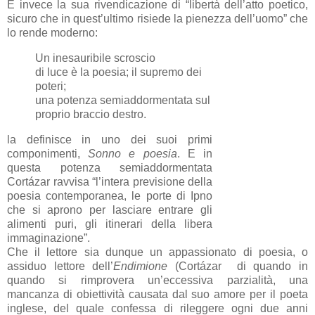
È invece la sua rivendicazione di “libertà dell’atto poetico,
sicuro che in quest’ultimo risiede la pienezza dell’uomo” che
lo rende moderno:
Un inesauribile scroscio
di luce è la poesia; il supremo dei
poteri;
una potenza semiaddormentata sul
proprio braccio destro.
la definisce in uno dei suoi primi
componimenti,
Sonno e poesia
. E in
questa potenza semiaddormentata
Cortázar ravvisa “l’intera previsione della
poesia contemporanea, le porte di Ipno
che si aprono per lasciare entrare gli
alimenti puri, gli itinerari della libera
immaginazione”.
Che il lettore sia dunque un appassionato di poesia, o
assiduo lettore dell’
Endimione
(Cortázar di quando in
quando si rimprovera un’eccessiva parzialità, una
mancanza di obiettività causata dal suo amore per il poeta
inglese, del quale confessa di rileggere ogni due anni