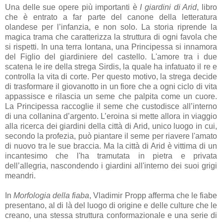
Una delle sue opere più importanti è
I giardini di Arid
, libro
che è entrato a far parte del canone della letteratura
olandese per l’infanzia, e non solo. La storia riprende la
magica trama che caratterizza la struttura di ogni favola che
si rispetti. In una terra lontana, una Principessa si innamora
del Figlio del giardiniere del castello. L'amore tra i due
scatena le ire della strega Sirdis, la quale ha infatuato il re e
controlla la vita di corte. Per questo motivo, la strega decide
di trasformare il giovanotto in un fiore che a ogni ciclo di vita
appassisce e rilascia un seme che palpita come un cuore.
La Principessa raccoglie il seme che custodisce all’interno
di una collanina d’argento. L’eroina si mette allora in viaggio
alla ricerca dei giardini della città di Arid, unico luogo in cui,
secondo la profezia, può piantare il seme per riavere l'amato
di nuovo tra le sue braccia. Ma la città di Arid è vittima di un
incantesimo che l'ha tramutata in pietra e privata
dell’allegria, nascondendo i giardini all'interno dei suoi grigi
meandri.
In
Morfologia della fiaba
, Vladimir Propp afferma che le fiabe
presentano, al di là del luogo di origine e delle culture che le
creano, una stessa struttura conformazionale e una serie di