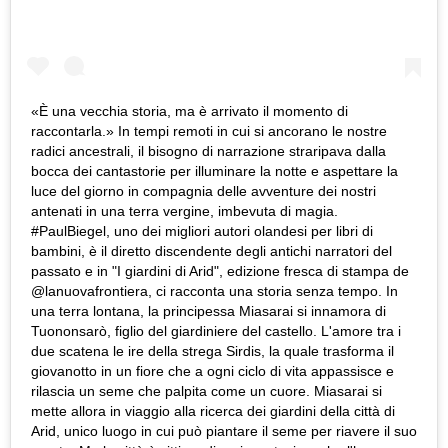
«È una vecchia storia, ma è arrivato il momento di
raccontarla.» In tempi remoti in cui si ancorano le nostre
radici ancestrali, il bisogno di narrazione straripava dalla
bocca dei cantastorie per illuminare la notte e aspettare la
luce del giorno in compagnia delle avventure dei nostri
antenati in una terra vergine, imbevuta di magia.
#PaulBiegel, uno dei migliori autori olandesi per libri di
bambini, è il diretto discendente degli antichi narratori del
passato e in "I giardini di Arid", edizione fresca di stampa de
@lanuovafrontiera, ci racconta una storia senza tempo. In
una terra lontana, la principessa Miasarai si innamora di
Tuononsarò, figlio del giardiniere del castello. L'amore tra i
due scatena le ire della strega Sirdis, la quale trasforma il
giovanotto in un fiore che a ogni ciclo di vita appassisce e
rilascia un seme che palpita come un cuore. Miasarai si
mette allora in viaggio alla ricerca dei giardini della città di
Arid, unico luogo in cui può piantare il seme per riavere il suo