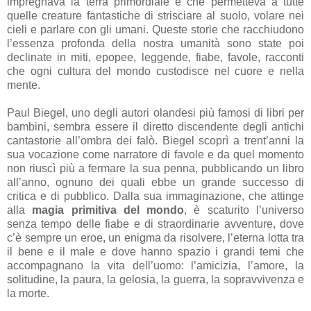
impregnava la terra primordiale e che permetteva a tutte
quelle creature fantastiche di strisciare al suolo, volare nei
cieli e parlare con gli umani. Queste storie che racchiudono
l’essenza profonda della nostra umanità sono state poi
declinate in miti, epopee, leggende, fiabe, favole, racconti
che ogni cultura del mondo custodisce nel cuore e nella
mente.
Paul Biegel, uno degli autori olandesi più famosi di libri per
bambini, sembra essere il diretto discendente degli antichi
cantastorie all’ombra dei falò. Biegel scoprì a trent’anni la
sua vocazione come narratore di favole e da quel momento
non riuscì più a fermare la sua penna, pubblicando un libro
all’anno, ognuno dei quali ebbe un grande successo di
critica e di pubblico. Dalla sua immaginazione, che attinge
alla
magia primitiva del mondo
, è scaturito l’universo
senza tempo delle fiabe e di straordinarie avventure, dove
c’è sempre un eroe, un enigma da risolvere, l’eterna lotta tra
il bene e il male e dove hanno spazio i grandi temi che
accompagnano la vita dell’uomo: l’amicizia, l’amore, la
solitudine, la paura, la gelosia, la guerra, la sopravvivenza e
la morte.