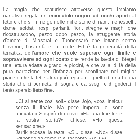
La magia che scaturisce attraverso questo impianto
narrativo regala un
inimitabile sogno ad occhi aperti
al
lettore che si immerge nelle mille storie di nani, menestrelli,
dame, soldati, rospi parlanti, fiori, streghe e maghi che
ricostruiscono, pezzo dopo pezzo, la struggente storia
d'amore di Miasarai e Tuononsarò che lottano contro
l'inverno, l'oscurità e la morte. Ed è la generalità della
tematica dell’
amore che vuole superare ogni limite e
sopravvivere ad ogni costo
che rende la favola di Biegel
una lettura adatta a grandi e piccini, e che va al di là della
pura narrazione per l'infanzia per sconfinare nel miglior
piacere che la letteratura può regalarci: quello di una buona
storia che ci permetta di sognare da svegli e di goderci il
tanto sperato
lieto fine
.
«Ci si sente così soli» disse Jojo, «così insicuri
senza il finale. Ma poco importa, ci sono
abituata.» Sospirò di nuovo. «Ha una fine triste,
la vostra storia?» chiese. «Ho questa
sensazione.»
Jarrik scosse la testa. «Sì» disse. «No» disse,
«dipende da come la si racconta.» (p. 69)