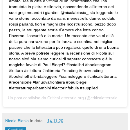
amato. Ma la città è vittima di un incantesimo che l'ha
tramutata in pietra e silenzio, nascondendo all'interno dei
suoi grigi meandri i giardini. @nicolabiasio_ sta leggendo le
varie storie raccontate da nani, menestrelli, dame, soldati,
rospi parlanti, fiori e maghi che ricostruiscono, pezzo dopo
pezzo, la struggente storia d'amore che lotta contro
l'inverno, l'oscurità e la morte. Un racconto che va al di là
della pura narrazione per l'infanzia e sconfina nel miglior
piacere che la letteratura può regalarci: quello di una buona
storia. A breve potrete leggere la recensione di Nicola sul
nostro sito! Ma siamo curiosi di sapere: conoscete già le
magiche favole di Paul Biegel? #instalibri #bookstagram
#lettura #inlettura #inlibreria #reading #nowreading
#bookshelf #libridaleggere #ioamoleggere #criticaletteraria
#recensione #lanuovafrontiera #paulbiegel
#letteraturaperbambini #lectorinfabula #supplied
Un post condiviso da
CriticaLetteraria.org
(@criticaletteraria) in data:
Nicola Biasio
In data...
14.11.20