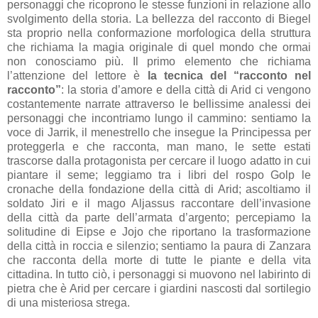
personaggi che ricoprono le stesse funzioni in relazione allo
svolgimento della storia. La bellezza del racconto di Biegel
sta proprio nella conformazione morfologica della struttura
che richiama la magia originale di quel mondo che ormai
non conosciamo più. Il primo elemento che richiama
l’attenzione del lettore è
la tecnica del “racconto nel
racconto”
: la storia d’amore e della città di Arid ci vengono
costantemente narrate attraverso le bellissime analessi dei
personaggi che incontriamo lungo il cammino: sentiamo la
voce di Jarrik, il menestrello che insegue la Principessa per
proteggerla e che racconta, man mano, le sette estati
trascorse dalla protagonista per cercare il luogo adatto in cui
piantare il seme; leggiamo tra i libri del rospo Golp le
cronache della fondazione della città di Arid; ascoltiamo il
soldato Jiri e il mago Aljassus raccontare dell’invasione
della città da parte dell’armata d’argento; percepiamo la
solitudine di Eipse e Jojo che riportano la trasformazione
della città in roccia e silenzio; sentiamo la paura di Zanzara
che racconta della morte di tutte le piante e della vita
cittadina. In tutto ciò, i personaggi si muovono nel labirinto di
pietra che è Arid per cercare i giardini nascosti dal sortilegio
di una misteriosa strega.