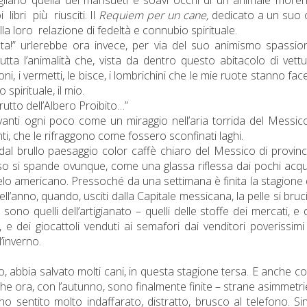
i
libri
più
riusciti. Il
Requiem per un cane,
dedicato a un suo
lla loro
relazione di fedeltà e connubio spirituale.
nta!” urlerebbe ora invece, per via del suo animismo spassio
utta l’animalità che, vista da dentro questo abitacolo di vett
ioni, i vermetti, le bisce, i lombrichini che le mie ruote stanno fa
spirituale, il mio.
 frutto dell’Albero Proibito…”
avanti ogni poco come un miraggio nell’aria torrida del Messic
enti, che le rifraggono come fossero sconfinati laghi.
al brullo paesaggio color caffè chiaro del Messico di provinc
desso si spande ovunque, come una glassa riflessa dai pochi acqui
 cielo americano. Pressoché da una settimana è finita la stagione 
ll’anno, quando, usciti dalla Capitale messicana, la pelle si bruci
 sono quelli dell’artigianato – quelli delle stoffe dei mercati, e q
s, e dei giocattoli venduti ai semafori dai venditori poverissimi 
’inverno.
lo, abbia salvato molti cani, in questa stagione tersa. E anche c
e ora, con l’autunno, sono finalmente finite – strane asimmetri
ho sentito molto indaffarato, distratto, brusco al telefono. Si