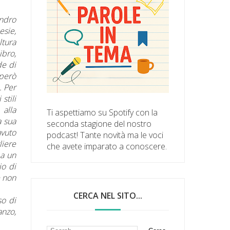
andro
esie,
tura
ibro,
de di
 però
. Per
stili
 alla
Ti aspettiamo su Spotify con la
a sua
seconda stagione del nostro
avuto
podcast! Tante novità ma le voci
liere
che avete imparato a conoscere.
 a un
io di
e non
CERCA NEL SITO...
so di
anzo,