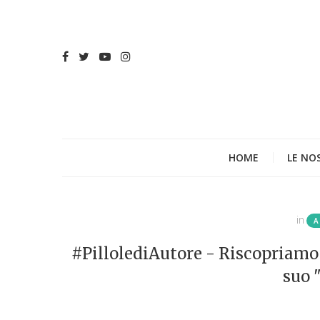
HOME
LE NO
in
A
#PillolediAutore - Riscopriamo 
suo 