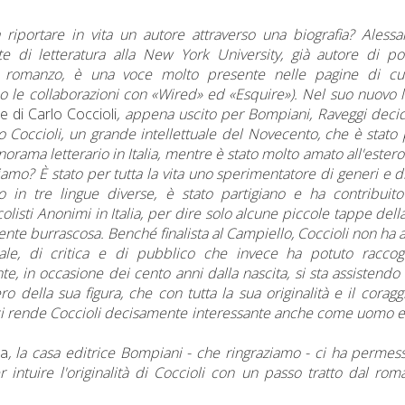
a riportare in vita un autore attraverso una biografia? Aless
te di letteratura alla New York University, già autore di po
 romanzo, è una voce molto presente nelle pagine di cul
 le collaborazioni con «Wired» ed «Esquire»). Nel suo nuovo l
 di Carlo Coccioli
, appena uscito per Bompiani, Raveggi deci
o Coccioli, un grande intellettuale del Novecento, che è stato
rama letterario in Italia, mentre è stato molto amato all'estero
amo? È stato per tutta la vita uno sperimentatore di generi e di 
tto in tre lingue diverse, è stato partigiano e ha contribuito
olisti Anonimi in Italia, per dire solo alcune piccole tappe dell
nte burrascosa. Benché finalista al Campiello, Coccioli non ha 
iale, di critica e di pubblico che invece ha potuto raccog
nte, in occasione dei cento anni dalla nascita, si sta assistendo
o della sua figura, che con tutta la sua originalità e il coragg
 ci rende Coccioli decisamente interessante anche come uomo 
a
, la casa editrice Bompiani - che ringraziamo - ci ha permes
 intuire l'originalità di Coccioli con un passo tratto dal rom