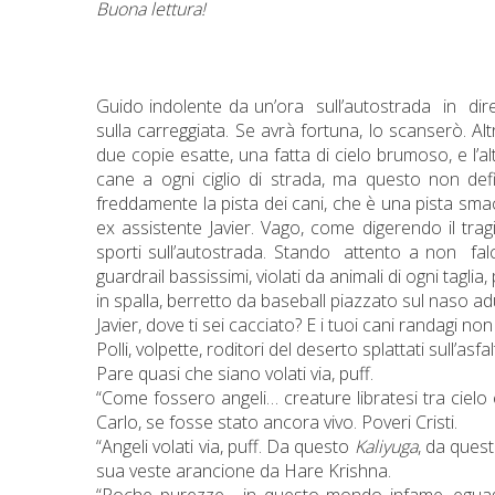
Buona lettura!
Guido indolente da un’ora
sull’autostrada
in
dir
sulla carreggiata. Se avrà fortuna, lo scanserò. Altr
due copie esatte, una fatta di cielo brumoso, e l’a
cane a ogni ciglio di strada, ma questo non def
freddamente la pista dei cani, che è una pista smacc
ex assistente Javier. Vago,
come digerendo
il tra
sporti sull’autostrada.
Stando
attento
a
non
fal
guardrail bassissimi, violati da animali di ogni tagli
in spalla, berretto da baseball piazzato sul naso 
Javier, dove ti sei cacciato? E i tuoi cani randagi non
Polli, volpette, roditori del deserto splattati sull’asf
Pare quasi che siano volati via, puff.
“Come fossero angeli… creature libratesi tra cielo 
Carlo, se fosse stato ancora vivo. Poveri Cristi.
“Angeli volati via, puff. Da questo
Kaliyuga
, da ques
sua veste arancione da Hare Krishna.
“Poche purezze… in questo mondo infame, eguagl