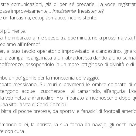
tre comunicazioni, già di per sé precarie. La voce registra
e fosse improvvisamente…
inesistente
. Inesistente?
e un fantasma, ectoplasmatico, inconsistente.
 più niente.
ca, ho imparato a mie spese, tra due minuti, nella prossima vita, 
ediamo all’Inferno”.
ier, al suo tavolo operatorio improvvisato e clandestino, ignar
ndo la zampa insanguinata a un labrador, sta dando a uno schn
e sofferenze, assopendolo in un mare lattiginoso di divinità e di
mbe un po’ gonfie per la monotonia del viaggio.
sandato messicano. Su muri e pavimenti le ombre colorate di 
ontengono acque
zuccherate
al tamarindo, all’anguria. L’
lla vetrinetta a irrancidire. Ho imparato a riconoscerlo dopo q
na vita: la vita di Carlo Coccioli.
 birra di poche pretese, da sportivi e fanatici di football ameri
 domando
a
lei, la barista, la sua faccia da navajo, gli occhi ba
are con cura.