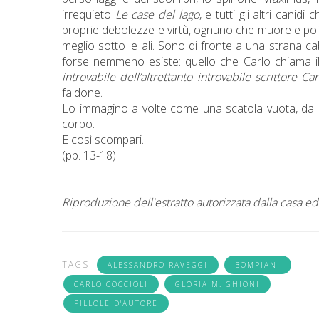
irrequieto
Le case del lago
, e tutti gli altri cani
proprie debolezze e virtù, ognuno che muore e poi r
meglio sotto le ali. Sono di fronte a una strana cab
forse nemmeno esiste: quello che Carlo chiama 
introvabile dell’altrettanto introvabile scrittore Ca
faldone.
Lo immagino a volte come una scatola vuota, da pres
corpo.
E così scompari.
(pp. 13-18)
Riproduzione dell'estratto autorizzata dalla casa ed
TAGS:
ALESSANDRO RAVEGGI
BOMPIANI
CARLO COCCIOLI
GLORIA M. GHIONI
PILLOLE D'AUTORE