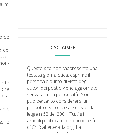
ta mi
forse
DISCLAIMER
o del
auzer
 non-
Questo sito non rappresenta una
testata giornalistica, esprime il
personale punto di vista degli
certe
autori dei post e viene aggiornato
odore
senza alcuna periodicità. Non
uesti
può pertanto considerarsi un
prodotto editoriale ai sensi della
cano,
legge n.62 del 2001. Tutti gli
articoli pubblicati sono proprietà
ssi e
di CriticaLetteraria.org. La