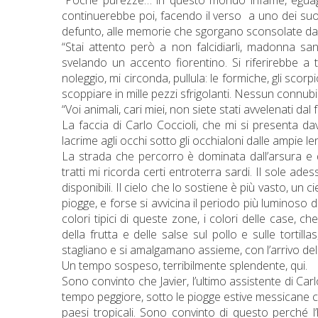
continuerebbe poi, facendo il verso
a uno dei suo
defunto, alle memorie che sgorgano sconsolate
da
“Stai attento però a non falcidiarli, madonna sa
svelando un accento fiorentino. Si riferirebbe a t
noleggio, mi circonda, pullula: le formiche, gli scorp
scoppiare in mille pezzi sfrigolanti. Nessun connubio 
“Voi animali, cari miei, non siete stati avvelenati dal
La faccia di Carlo Coccioli, che mi si presenta d
lacrime agli occhi sotto gli occhialoni dalle ampie l
La strada che percorro è dominata dall’arsura e d
tratti mi ricorda certi entroterra sardi. Il sole a
disponibili. Il cielo che lo sostiene è più vasto, un
piogge, e forse si avvicina il periodo più luminoso de
colori tipici di queste zone, i colori delle case, che
della frutta e delle salse sul pollo e sulle tortilla
stagliano e si amalgamano assieme, con l’arrivo dell
Un tempo sospeso, terribilmente splendente, qui.
Sono convinto che Javier, l’ultimo assistente di Car
tempo peggiore, sotto le piogge estive messicane ch
paesi tropicali. Sono convinto di questo perché l’