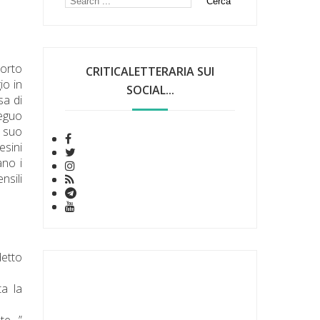
morto
CRITICALETTERARIA SUI
io in
SOCIAL...
sa di
Seguo
l suo
esini
ano i
ensili
detto
ta
la
te…”