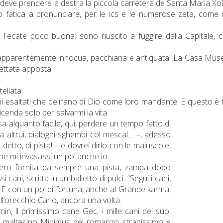
 deve prendere a destra la piccola carretera de Santa Maria Xol
io fatica a pronunciare, per le ics e le numerose zeta, come 
 Tecate poco buona: sono riuscito a fuggire dalla Capitale,
sa apparentemente innocua, pacchiana e antiquata. La Casa Mus
tettata apposta.
ellata.
ni esaltati che delirano di Dio come loro mandante. E questo è 
enda solo per salvarmi la vita.
alquanto facile, qui, perdere un tempo fatto di
na altrui, dialoghi sghembi col mescal… –, adesso
etto, di pista! – e dovrei dirlo con le maiuscole,
he mi invasassi un po’ anche io.
ssero fornita da sempre una pista, zampa dopo
ani, scritta in un balletto di pulci: “Segui i cani,
vier. E con un po’ di fortuna, anche al Grande karma,
ll’orecchio Carlo, ancora una volta.
amin, il primissimo cane Gec, i mille cani dei suoi
 il maltesino Minimus del romanzo stranissimo e