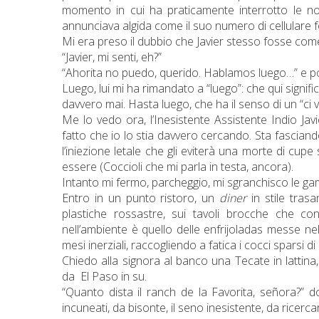
momento in cui ha praticamente interrotto le nos
annunciava algida come il suo numero di cellular
Mi era preso il dubbio che Javier stesso fosse com
“Javier, mi senti, eh?”
“Ahorita no puedo, querido. Hablamos luego…” e poi
Luego, lui mi ha rimandato a “luego”: che qui signifi
davvero mai. Hasta luego, che ha il senso di un “ci v
Me lo vedo ora, l’Inesistente Assistente Indio Jav
fatto che io lo stia davvero cercando. Sta fascia
l’iniezione letale che gli eviterà una morte di cup
essere (Coccioli che mi parla in testa, ancora).
Intanto mi fermo, parcheggio, mi sgranchisco le ga
Entro in un punto ristoro, un
diner
in stile tra
plastiche rossastre, sui tavoli brocche che c
nell’ambiente è quello delle enfrijoladas messe ne
mesi inerziali, raccogliendo a fatica i cocci sparsi di u
Chiedo alla signora al banco una Tecate in lattina,
da
El Paso in su.
“Quanto dista il ranch de la Favorita, señora?”
incuneati, da bisonte, il seno inesistente, da ricerc