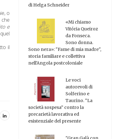
di Helga Schneider
ie, o
o che
«Mi chiamo
ito e
Vitória Queiroz
 quel
da Fonseca.
Sono donna.
to il
Sono nera»: "Fame di mia madre",
storia familiare e collettiva
nell'Angola postcoloniale
Le voci
autorevoli di
Solferino e
Taurino. “La
società sospesa” contro la
precarietà lavorativa ed
esistenziale del presente
"Gran Galà con