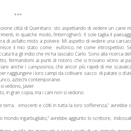
***
ezione
città di Querétaro: sto aspettando di vedere un cane 
imenti, in qualche modo, l’interrogherò. Il sole taglia il paesagg
ltra di asfalto misto a polvere. Mi aspetto di vedere una carcas
inisce il mio stato come
euforico, né come introspettivo. 
ata tra gli indizi che mi ha lasciato Carlo. Sono alla ricerca de
gitto, fermandomi ai punti di ristoro che si trovano vicino ai pa
ciare anche i
campesinos
, che ancor più rapidi di me scavalc
a, per raggiungere i loro campi da coltivare: sacco
di patate
o d’ut
adunco, aztechi contemporanei.
 si vedono, Javier.
alto, in gran copia, ma i cani non si vedono.
e terra… innocenti e còlti in tutta la loro sofferenza,” avrebbe 
to mondo ingarbugliato,” avrebbe aggiunto lo scrittore,
indossa
iano quella dei mansueti e soavi occhi di un animale moren