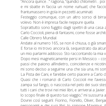
“Ancora quince…” ragiona, “quindici chilometri… poi
e mi sbatte in faccia un nome
nahuatl
, che facc
frantumassero in gola in pezzetti acuminati.
Festeggio comunque, con un altro sorso di birra
volevo. Non è impresa facile neppure quella.
Soprattutto sono fuggito dagli spettri di una ca
Carlo Coccioli, piena di fantasmi, come fosse archi
Calle Obrero Mundial.
Andate al numero 165, se non è chiusa, o già smant
E forse io mi trovo ancora là, sequestrato da alcu
un mio parlarmi addosso. Sto raccontando la mia vic
Dopo mesi magneticamente persi in Messico – cosa 
passi che paiono all’indietro, coincidenze e nicoti
mi sono deciso a seguirne una che sia una, mi son d
La Pista dei Cani, e farebbe certo piacere a Carlo c
Quasi che i romanzi di Carlo Coccioli me l’ave
zampa sul fango, o nascosta nel pelo dei suoi stessi c
tutti i cani che trovi nei miei libri, e arriverai a Ja
lo scopo finale di questo tuo viaggio,” mi sussurra a
Dovrei così seguirli: Fiorino, Fiorello, Oliver, Benj
personaggi e dei suoi libri, lo spinone Maximus,