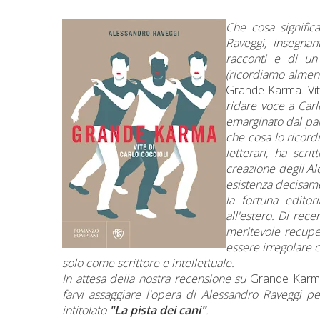
Che cosa signific
Raveggi, insegnan
racconti e di un
(ricordiamo almeno
Grande Karma. Vite
ridare voce a Carl
emarginato dal pano
che cosa lo ricordi
letterari, ha scri
creazione degli Alc
esistenza decisame
la fortuna editor
all'estero. Di rece
meritevole recuper
essere irregolare
solo come scrittore e intellettuale.
In attesa della nostra recensione su
Grande Karm
farvi assaggiare l'opera di Alessandro Raveggi per
intitolato
"La pista dei cani"
.