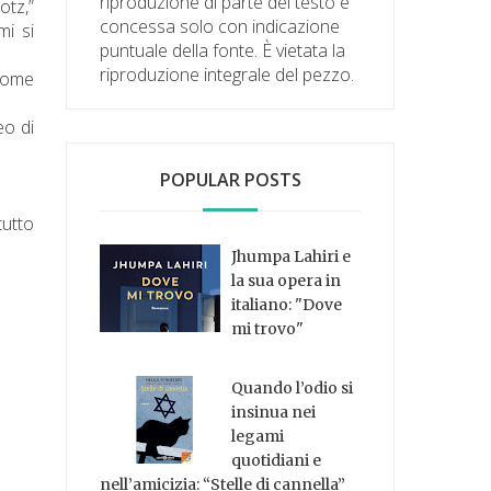
riproduzione di parte del testo è
otz,”
concessa solo con indicazione
mi si
puntuale della fonte. È vietata la
riproduzione integrale del pezzo.
 come
eo di
POPULAR POSTS
tutto
Jhumpa Lahiri e
la sua opera in
italiano: "Dove
mi trovo"
Quando l’odio si
insinua nei
legami
quotidiani e
nell’amicizia: “Stelle di cannella”