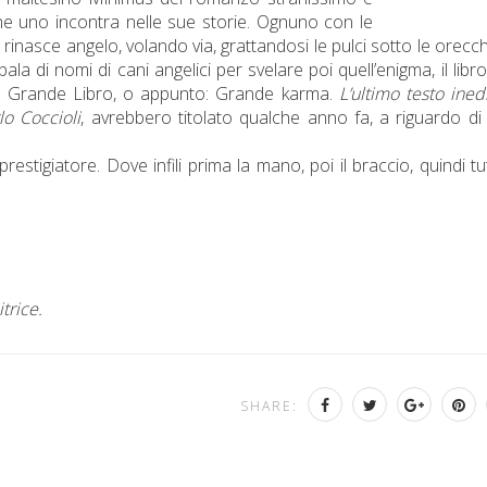
di che uno incontra nelle sue storie. Ognuno con le
inasce angelo, volando via, grattandosi le pulci sotto le orecch
ala di nomi di cani angelici per svelare poi quell’enigma, il libr
il Grande Libro, o appunto: Grande karma.
L’ultimo testo ined
rlo Coccioli
, avrebbero titolato qualche anno fa, a riguardo di
tigiatore. Dove infili prima la mano, poi il braccio, quindi tut
itrice.
SHARE: