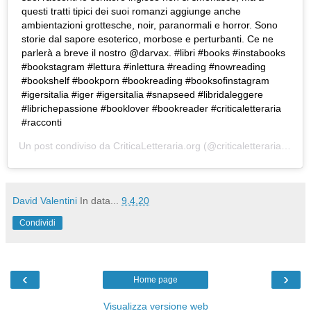
questi tratti tipici dei suoi romanzi aggiunge anche
ambientazioni grottesche, noir, paranormali e horror. Sono
storie dal sapore esoterico, morbose e perturbanti. Ce ne
parlerà a breve il nostro @darvax. #libri #books #instabooks
#bookstagram #lettura #inlettura #reading #nowreading
#bookshelf #bookporn #bookreading #booksofinstagram
#igersitalia #iger #igersitalia #snapseed #libridaleggere
#librichepassione #booklover #bookreader #criticaletteraria
#racconti
Un post condiviso da
CriticaLetteraria.org
(@criticaletteraria) in data:
David Valentini
In data...
9.4.20
Condividi
‹
›
Home page
Visualizza versione web