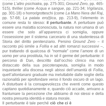
(come
L’altro psichiatra
, pp. 275-301;
Ground Zero
, pp. 465-
515), thriller (come
Acqua e sangue
, pp. 221-34;
Vigilanza
,
pp. 301-18) o horror/grotteschi (come
La Mano Nera del Raj
,
pp. 57-68;
La patata ero(t)ica
, pp. 213-9), l’elemento in
comune resta lo stesso:
il perturbante
. A perturbare può
essere una malattia sconosciuta, la natura non umana di un
essere che solo all’apparenza ci somiglia, oppure
l’ossessione per il sistema carcerario di una studentessa di
Storia del diritto penitenziario. Persino
Ground Zero
– il
racconto più simile a
Follia
e ad altri romanzi successivi –,
pur trattando di qualcosa di “normale” come l’amore di un
uomo per una prostituta, ha in sé il germe del perturbante: il
percorso di Dan, descritto dall’occhio clinico ma non
distaccato della sua psicoterapeuta, somiglia in modo
inquietante alla discesa negli abissi dell’umanità di
Follia
,
quell’allontanarsi graduale ma ineluttabile dalle soglie della
razionalità per sprofondare verso il fondo oscuro di un lago.
A disturbare è la consapevolezza che eventi come questo
capitano quotidianamente e, quando ciò accade, arrivano a
frantumare la percezione che abbiamo di noi stessi e della
nostra presunta identità e statura morale.
Il perturbante è tale perché
ciò che ci è