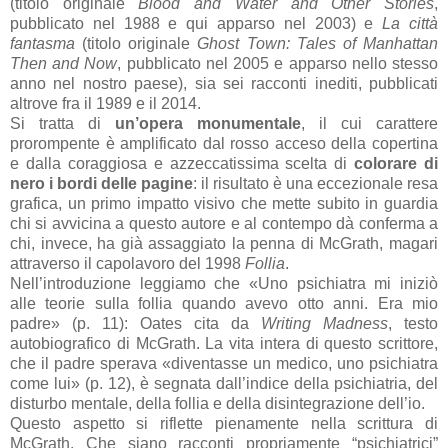
(titolo originale
Blood and Water and Other Stories
,
pubblicato nel 1988 e qui apparso nel 2003) e
La città
fantasma
(
titolo originale
Ghost Town: Tales of Manhattan
Then and Now
, pubblicato nel 2005 e apparso nello stesso
anno nel nostro paese), sia sei racconti inediti, pubblicati
altrove fra il 1989 e il 2014.
Si tratta di
un’opera monumentale
, il cui carattere
prorompente è amplificato dal rosso acceso della copertina
e dalla coraggiosa e azzeccatissima scelta di
colorare di
nero i bordi delle pagine
: il risultato è una eccezionale resa
grafica, un primo impatto visivo che mette subito in guardia
chi si avvicina a questo autore e al contempo dà conferma a
chi, invece, ha già assaggiato la penna di McGrath, magari
attraverso il capolavoro del 1998
Follia
.
Nell’introduzione leggiamo che «Uno psichiatra mi iniziò
alle teorie sulla follia quando avevo otto anni. Era mio
padre» (p. 11): Oates cita da
Writing Madness
, testo
autobiografico di McGrath. La vita intera di questo scrittore,
che il padre sperava «diventasse un medico, uno psichiatra
come lui» (p. 12), è segnata dall’indice della psichiatria, del
disturbo mentale, della follia e della disintegrazione dell’io.
Questo aspetto si riflette pienamente nella scrittura di
McGrath. Che siano racconti propriamente “psichiatrici”