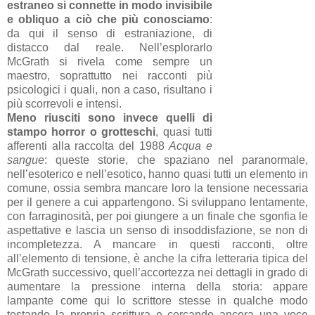
estraneo si connette in modo invisibile
e obliquo a ciò che più conosciamo
:
da qui il senso di estraniazione, di
distacco dal reale.
Nell’esplorarlo
McGrath si rivela come sempre un
maestro, soprattutto nei racconti più
psicologici i quali, non a caso, risultano i
più scorrevoli e intensi.
Meno riusciti sono invece quelli di
stampo horror o grotteschi
, quasi tutti
afferenti alla raccolta del 1988
Acqua e
sangue
: queste storie, che spaziano nel paranormale,
nell’esoterico e nell’esotico, hanno quasi tutti un elemento in
comune, ossia sembra mancare loro la tensione necessaria
per il genere a cui appartengono. Si sviluppano lentamente,
con farraginosità, per poi giungere a un finale che sgonfia le
aspettative e lascia un senso di insoddisfazione, se non di
incompletezza. A mancare in questi racconti, oltre
all’elemento di tensione, è anche la cifra letteraria tipica del
McGrath successivo, quell’accortezza nei dettagli in grado di
aumentare la pressione interna della storia: appare
lampante come qui lo scrittore stesse in qualche modo
testando la propria scrittura e cercando ancora una voce