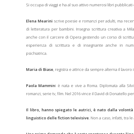
Si occupa di viaggi e ha al suo attivo numerosi libri pubblicati 
Elena Mearini
scrive poesie e romanzi per adulti, ma rec
di letteratura per bambini. Insegna scrittura creativa a M
anche con il carcere di Opera gestendo un corso di scrittur
esperienza di scrittura e di insegnante anche in numer
psichiatrica.
Maria di Biase
, registra e attrice da sempre alterna il lavoro
Paola Mammin
i è nata e vive a Roma. Diplomata alla Silvi
romanzi, serie tv, film. Nel 2016 vince il David di Donatello per
Il libro, hanno spiegato le autrici, è nato dalla volont
linguistico delle fiction televisive
. Non a caso, infatti, tra 
Una prima domanda che è sorta spontanea durante l’incontr