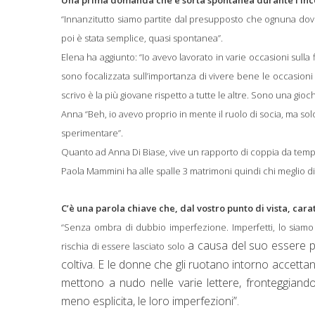
“Innanzitutto siamo partite dal presupposto che ognuna dovev
poi è stata semplice, quasi spontanea”.
Elena ha aggiunto: “Io avevo lavorato in varie occasioni sull
sono focalizzata sull’importanza di vivere bene le occasion
scrivo è la più giovane rispetto a tutte le altre. Sono una gio
Anna “Beh, io avevo proprio in mente il ruolo di socia, ma solo
sperimentare”.
Quanto ad Anna Di Biase, vive un rapporto di coppia da tempo
Paola Mammini ha alle spalle 3 matrimoni quindi chi meglio di
C’è una parola chiave che, dal vostro punto di vista, carat
“Senza ombra di dubbio imperfezione. Imperfetti, lo siamo 
a causa del suo essere pr
rischia di essere lasciato solo
coltiva. E le donne che gli ruotano intorno accettano
mettono a nudo nelle varie lettere, fronteggiando
meno esplicita, le loro imperfezioni”.