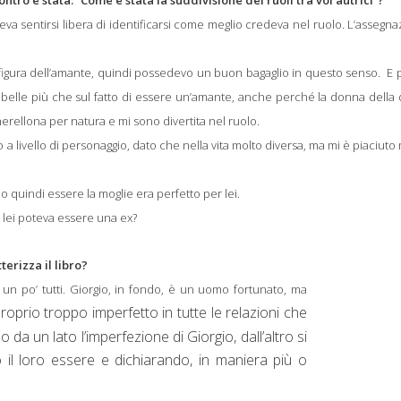
a sentirsi libera di identificarsi come meglio credeva nel ruolo. L’assegn
a figura dell’amante, quindi possedevo un buon bagaglio in questo senso.
E 
i belle più che sul fatto di essere un’amante, anche perché la donna della
cherellona per natura e mi sono divertita nel ruolo.
 a livello di personaggio, dato che nella vita molto diversa, ma mi è piaciuto
 quindi essere la moglie era perfetto per lei.
 lei poteva essere una ex?
terizza il libro?
un po’ tutti. Giorgio, in fondo, è un uomo fortunato, ma
oprio troppo imperfetto in tutte le relazioni che
 da un lato l’imperfezione di Giorgio, dall’altro si
 il loro essere e dichiarando, in maniera più o