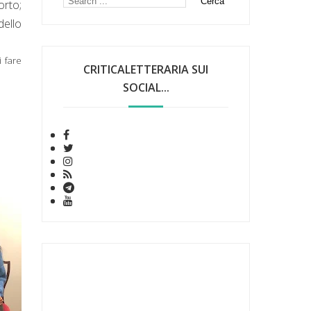
orto;
dello
i fare
CRITICALETTERARIA SUI
SOCIAL...