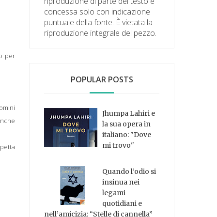
riproduzione di parte del testo è
concessa solo con indicazione
puntuale della fonte. È vietata la
riproduzione integrale del pezzo.
o per
POPULAR POSTS
omini
Jhumpa Lahiri e
anche
la sua opera in
italiano: "Dove
mi trovo"
spetta
.
Quando l’odio si
insinua nei
legami
quotidiani e
nell’amicizia: “Stelle di cannella”