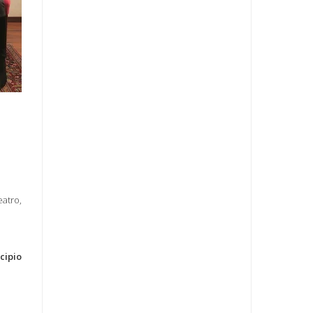
eatro,
cipio