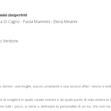
ini (im)perfetti
nna Di Cagno - Paola Mammini - Elena Mearini
lo Verdone
donne - una moglie, una ex, un’amante e una socia in affari - vivono e ved
ertà di scegliere in quale canale entrare e da quale punto di vista vedere la s
me tutti i pezzi, si viene a delineare la personalità di un lui, che non h