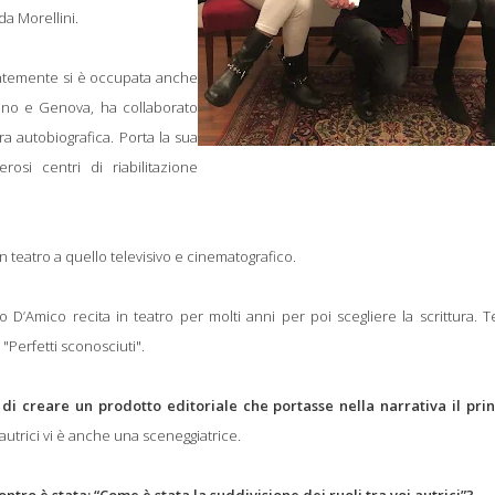
da Morellini.
entemente si è occupata anche
ilano e Genova, ha collaborato
a autobiografica. Porta la sua
osi centri di riabilitazione
 in teatro a quello televisivo e cinematografico.
o D’Amico recita in teatro per molti anni per poi scegliere la scrittura. T
 "Perfetti sconosciuti".
à di creare un prodotto editoriale che portasse nella narrativa il prin
le autrici vi è anche una sceneggiatrice.
o è stata: “Come è stata la suddivisione dei ruoli tra voi autrici”?