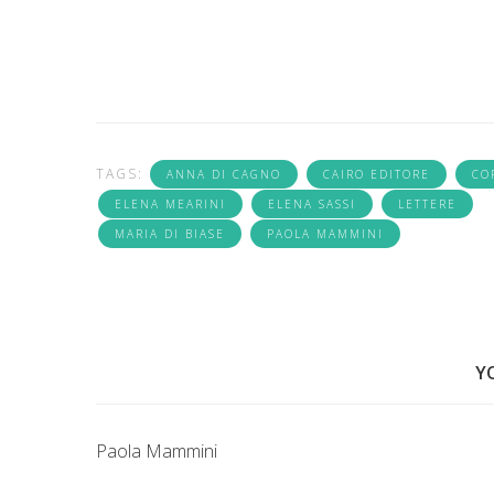
TAGS:
ANNA DI CAGNO
CAIRO EDITORE
CO
ELENA MEARINI
ELENA SASSI
LETTERE
MARIA DI BIASE
PAOLA MAMMINI
Y
Paola Mammini