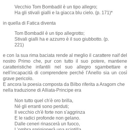
Vecchio Tom Bombadil è un tipo allegro;
Ha gli stivali gialli e la giacca blu cielo. (p. 171)*
in quella di Fatica diventa
Tom Bombadil è un tipo allegrotto;
Stivali gialli ha e azzurro è il suo giubbotto. (p.
221)
e con la sua rima baciata rende al meglio il carattere naif del
nostro Primo che, pur con tutto il suo potere, mantiene
caratteristiche infantili nel suo allegro sgambettare e
nell'incapacità di comprendere perché l'Anello sia un così
grave pericolo.
E ancora la poesia composta da Bilbo riferita a Aragorn che
nella traduzione di Alliata-Principe era
Non tutto quel ch'è oro brilla,
Né gli erranti sono perduti;
Il vecchio ch'è forte non s'aggrinza
E le radici profonde non gelano.
Dalle ceneri rinascerà un fuoco,
L'ombra sprigionerà una scintilla,