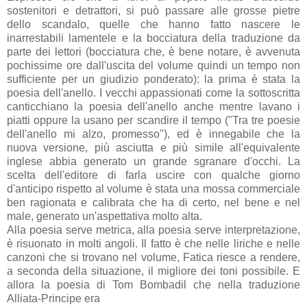
sostenitori e detrattori, si può passare alle grosse pietre
dello scandalo, quelle che hanno fatto nascere le
inarrestabili lamentele e la bocciatura della traduzione da
parte dei lettori (bocciatura che, è bene notare, è avvenuta
pochissime ore dall'uscita del volume quindi un tempo non
sufficiente per un giudizio ponderato): la prima è stata la
poesia dell'anello. I vecchi appassionati come la sottoscritta
canticchiano la poesia dell'anello anche mentre lavano i
piatti oppure la usano per scandire il tempo ("Tra tre poesie
dell'anello mi alzo, promesso"), ed è innegabile che la
nuova versione, più asciutta e più simile all'equivalente
inglese abbia generato un grande sgranare d'occhi. La
scelta dell'editore di farla uscire con qualche giorno
d'anticipo rispetto al volume è stata una mossa commerciale
ben ragionata e calibrata che ha di certo, nel bene e nel
male, generato un'aspettativa molto alta.
Alla poesia serve metrica, alla poesia serve interpretazione,
è risuonato in molti angoli. Il fatto è che nelle liriche e nelle
canzoni che si trovano nel volume, Fatica riesce a rendere,
a seconda della situazione, il migliore dei toni possibile. E
allora la poesia di Tom Bombadil che nella traduzione
Alliata-Principe era