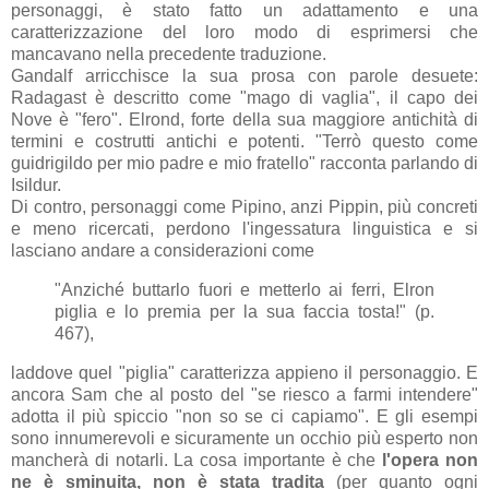
personaggi, è stato fatto un adattamento e una
caratterizzazione del loro modo di esprimersi che
mancavano nella precedente traduzione.
Gandalf arricchisce la sua prosa con parole desuete:
Radagast è descritto come "mago di vaglia", il capo dei
Nove è "fero". Elrond, forte della sua maggiore antichità di
termini e costrutti antichi e potenti. "Terrò questo come
guidrigildo per mio padre e mio fratello" racconta parlando di
Isildur.
Di contro, personaggi come Pipino, anzi Pippin, più concreti
e meno ricercati, perdono l'ingessatura linguistica e si
lasciano andare a considerazioni come
"Anziché buttarlo fuori e metterlo ai ferri, Elron
piglia e lo premia per la sua faccia tosta!" (p.
467),
laddove quel "piglia" caratterizza appieno il personaggio. E
ancora Sam che al posto del "se riesco a farmi intendere"
adotta il più spiccio "non so se ci capiamo". E gli esempi
sono innumerevoli e sicuramente un occhio più esperto non
mancherà di notarli. La cosa importante è che
l'opera non
ne è sminuita, non è stata tradita
(per quanto ogni