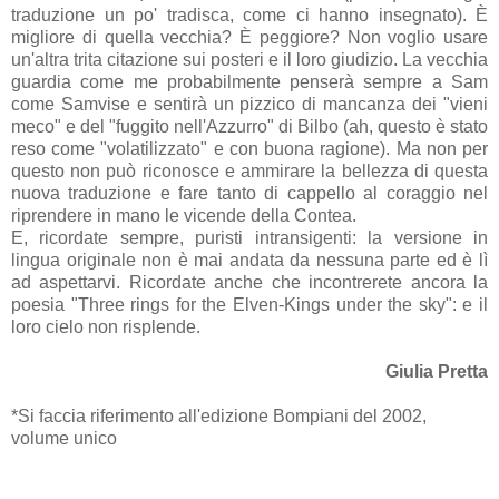
traduzione un po' tradisca, come ci hanno insegnato). È
migliore di quella vecchia? È peggiore? Non voglio usare
un'altra trita citazione sui posteri e il loro giudizio. La vecchia
guardia come me probabilmente penserà sempre a Sam
come Samvise e sentirà un pizzico di mancanza dei "vieni
meco" e del "fuggito nell'Azzurro" di Bilbo (ah, questo è stato
reso come "volatilizzato" e con buona ragione). Ma non per
questo non può riconosce e ammirare la bellezza di questa
nuova traduzione e fare tanto di cappello al coraggio nel
riprendere in mano le vicende della Contea.
E, ricordate sempre, puristi intransigenti: la versione in
lingua originale non è mai andata da nessuna parte ed è lì
ad aspettarvi. Ricordate anche che incontrerete ancora la
poesia "Three rings for the Elven-Kings under the sky": e il
loro cielo non risplende.
Giulia Pretta
*Si faccia riferimento all'edizione Bompiani del 2002,
volume unico