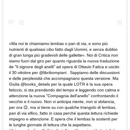
«Ma noi le chiamiamo lembas o pan di via, e sono più
nutrienti di qualsiasi cibo fatto dagli Uomini, e senza dubbio
di gran lunga più gradevoli delle gallette». Noi di Critica non
siamo fuori dal giro per quanto riguarda la nuova traduzione
de "Il signore degli anelli" ad opera di Ottavio Fatica e uscito
il 30 ottobre per @libribompiani . Sappiamo delle discussioni
e delle perplessità che accompagnano questa versione. Ma
Giulia @books_details per la quale LOTR è la sua opera
feticcio, si sta prendendo del tempo e leggendo con calma e
attenzione la nuova "Compagnia dell'anello" confrontando il
vecchio e il nuovo. Non vi anticipa niente, non si sbilancia,
per ora 😉, ma si tiene su con qualche triangolo di lembas,
pan di via elfico, fatto in casa perché questa lettura richiede
impegno e attenzione. E spera che il lembas la sostenti per
le lunghe giornate di lettura che la aspettano.