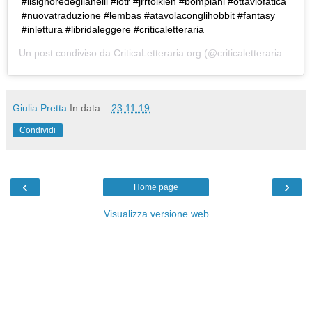
#ilsignoredeglianelli #lotr #jrrtolkien #bompiani #ottaviofatica
#nuovatraduzione #lembas #atavolaconglihobbit #fantasy
#inlettura #libridaleggere #criticaletteraria
Un post condiviso da
CriticaLetteraria.org
(@criticaletteraria) in data:
Giulia Pretta
In data...
23.11.19
Condividi
‹
›
Home page
Visualizza versione web