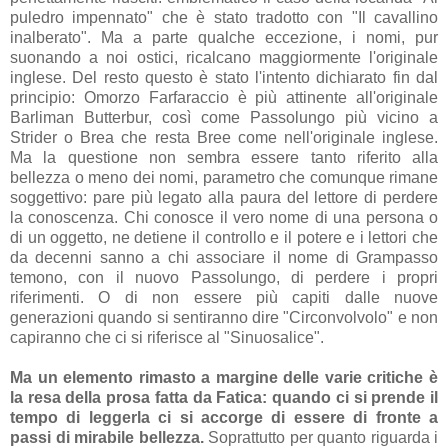
puledro impennato" che è stato tradotto con "Il cavallino
inalberato". Ma a parte qualche eccezione, i nomi, pur
suonando a noi ostici, ricalcano maggiormente l'originale
inglese. Del resto questo è stato l'intento dichiarato fin dal
principio: Omorzo Farfaraccio è più attinente all'originale
Barliman Butterbur, così come Passolungo più vicino a
Strider o Brea che resta Bree come nell'originale inglese.
Ma la questione non sembra essere tanto riferito alla
bellezza o meno dei nomi, parametro che comunque rimane
soggettivo: pare più legato alla paura del lettore di perdere
la conoscenza. Chi conosce il vero nome di una persona o
di un oggetto, ne detiene il controllo e il potere e i lettori che
da decenni sanno a chi associare il nome di Grampasso
temono, con il nuovo Passolungo, di perdere i propri
riferimenti. O di non essere più capiti dalle nuove
generazioni quando si sentiranno dire "Circonvolvolo" e non
capiranno che ci si riferisce al "Sinuosalice".
Ma un elemento rimasto a margine delle varie critiche è
la resa della prosa fatta da Fatica: quando ci si prende il
tempo di leggerla ci si accorge di essere di fronte a
passi di mirabile bellezza.
Soprattutto per quanto riguarda i