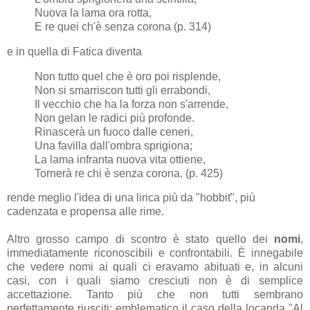
Nuova la lama ora rotta,
E re quei ch'è senza corona (p. 314)
e in quella di Fatica diventa
Non tutto quel che è oro poi risplende,
Non si smarriscon tutti gli errabondi,
Il vecchio che ha la forza non s'arrende,
Non gelan le radici più profonde.
Rinascerà un fuoco dalle ceneri,
Una favilla dall'ombra sprigiona;
La lama infranta nuova vita ottiene,
Tornerà re chi è senza corona. (p. 425)
rende meglio l'idea di una lirica più da "hobbit", più
cadenzata e propensa alle rime.
Altro grosso campo di scontro è stato quello dei
nomi
,
immediatamente riconoscibili e confrontabili. È innegabile
che vedere nomi ai quali ci eravamo abituati e, in alcuni
casi, con i quali siamo cresciuti non è di semplice
accettazione. Tanto più che non tutti sembrano
perfettamente riusciti: emblematico il caso della locanda "Al