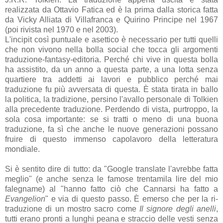
realizzata da Ottavio Fatica ed è la prima dalla storica fatta
da Vicky Alliata di Villafranca e Quirino Principe nel 1967
(poi rivista nel 1970 e nel 2003).
L'incipit così puntuale e asettico è necessario per tutti quelli
che non vivono nella bolla social che tocca gli argomenti
traduzione-fantasy-editoria. Perché chi vive in questa bolla
ha assistito, da un anno a questa parte, a una lotta senza
quartiere tra addetti ai lavori e pubblico perché mai
traduzione fu più avversata di questa. È stata tirata in ballo
la politica, la tradizione, persino l'avallo personale di Tolkien
alla precedente traduzione. Perdendo di vista, purtroppo, la
sola cosa importante: se si tratti o meno di una buona
traduzione, fa sì che anche le nuove generazioni possano
fruire di questo immenso capolavoro della letteratura
mondiale.
Si è sentito dire di tutto: da "Google translate l'avrebbe fatta
meglio" (e anche senza le famose trentamila lire del mio
falegname) al "hanno fatto ciò che Cannarsi ha fatto a
Evangelion
" e via di questo passo. È emerso che per la ri-
traduzione di un mostro sacro come
Il signore degli anelli
,
tutti erano pronti a lunghi peana e straccio delle vesti senza