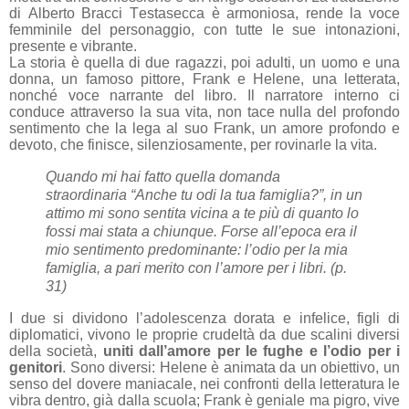
di Alberto Bracci Testasecca è armoniosa, rende la voce
femminile del personaggio, con tutte le sue intonazioni,
presente e vibrante.
La storia è quella di due ragazzi, poi adulti, un uomo e una
donna, un famoso pittore, Frank e Helene, una letterata,
nonché voce narrante del libro. Il narratore interno ci
conduce attraverso la sua vita, non tace nulla del profondo
sentimento che la lega al suo Frank, un amore profondo e
devoto, che finisce, silenziosamente, per rovinarle la vita.
Quando mi hai fatto quella domanda
straordinaria “Anche tu odi la tua famiglia?”, in un
attimo mi sono sentita vicina a te più di quanto lo
fossi mai stata a chiunque. Forse all’epoca era il
mio sentimento predominante: l’odio per la mia
famiglia, a pari merito con l’amore per i libri. (p.
31)
I due si dividono l’adolescenza dorata e infelice, figli di
diplomatici, vivono le proprie crudeltà da due scalini diversi
della società,
uniti dall’amore per le fughe e l’odio per i
genitori
. Sono diversi: Helene è animata da un obiettivo, un
senso del dovere maniacale, nei confronti della letteratura le
vibra dentro, già dalla scuola; Frank è geniale ma pigro, vive