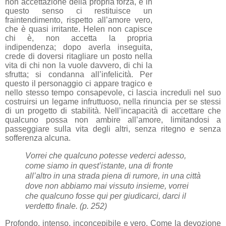
non accettazione della propria forza, e in
questo senso ci restituisce un
fraintendimento, rispetto all’amore vero,
che è quasi irritante. Helen non capisce
chi è, non accetta la propria
indipendenza; dopo averla inseguita,
crede di doversi ritagliare un posto nella
vita di chi non la vuole davvero, di chi la
sfrutta; si condanna all’infelicità. Per
questo il personaggio ci appare tragico e
nello stesso tempo consapevole, ci lascia increduli nel suo
costruirsi un legame infruttuoso, nella rinuncia per se stessi
di un progetto di stabilità. Nell’incapacità di accettare che
qualcuno possa non ambire all’amore, limitandosi a
passeggiare sulla vita degli altri, senza ritegno e senza
sofferenza alcuna.
Vorrei che qualcuno potesse vederci adesso,
come siamo in quest’istante, una di fronte
all’altro in una strada piena di rumore, in una città
dove non abbiamo mai vissuto insieme, vorrei
che qualcuno fosse qui per giudicarci, darci il
verdetto finale. (p. 252)
Profondo, intenso, inconcepibile e vero. Come la devozione