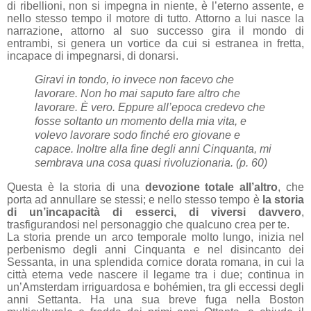
di ribellioni, non si impegna in niente, è l’eterno assente, e
nello stesso tempo il motore di tutto. Attorno a lui nasce la
narrazione, attorno al suo successo gira il mondo di
entrambi, si genera un vortice da cui si estranea in fretta,
incapace di impegnarsi, di donarsi.
Giravi in tondo, io invece non facevo che
lavorare. Non ho mai saputo fare altro che
lavorare. È vero. Eppure all’epoca credevo che
fosse soltanto un momento della mia vita, e
volevo lavorare sodo finché ero giovane e
capace. Inoltre alla fine degli anni Cinquanta, mi
sembrava una cosa quasi rivoluzionaria. (p. 60)
Questa è la storia di una
devozione totale all’altro
, che
porta ad annullare se stessi; e nello stesso tempo è
la storia
di un’incapacità di esserci, di viversi davvero
,
trasfigurandosi nel personaggio che qualcuno crea per te.
La storia prende un arco temporale molto lungo, inizia nel
perbenismo degli anni Cinquanta e nel disincanto dei
Sessanta, in una splendida cornice dorata romana, in cui la
città eterna vede nascere il legame tra i due; continua in
un’Amsterdam irriguardosa e bohémien, tra gli eccessi degli
anni Settanta. Ha una sua breve fuga nella Boston