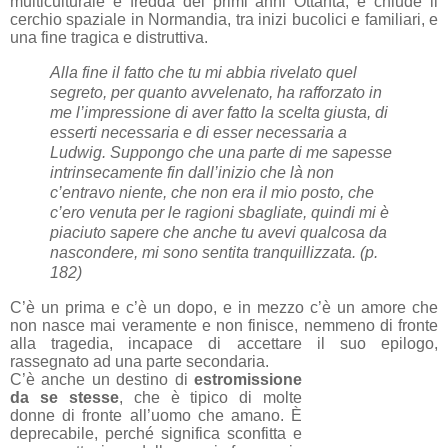
multiculturale e fredda dei primi anni Ottanta, e chiude il
cerchio spaziale in Normandia, tra inizi bucolici e familiari, e
una fine tragica e distruttiva.
Alla fine il fatto che tu mi abbia rivelato quel
segreto, per quanto avvelenato, ha rafforzato in
me l’impressione di aver fatto la scelta giusta, di
esserti necessaria e di esser necessaria a
Ludwig. Suppongo che una parte di me sapesse
intrinsecamente fin dall’inizio che là non
c’entravo niente, che non era il mio posto, che
c’ero venuta per le ragioni sbagliate, quindi mi è
piaciuto sapere che anche tu avevi qualcosa da
nascondere, mi sono sentita tranquillizzata. (p.
182)
C’è un prima e c’è un dopo, e in mezzo c’è un amore che
non nasce mai veramente e non finisce, nemmeno di fronte
alla tragedia, incapace di accettare il suo epilogo,
rassegnato ad una parte secondaria.
C’è anche un destino di
estromissione
da se stesse
, che è tipico di molte
donne di fronte all’uomo che amano. È
deprecabile, perché significa sconfitta e