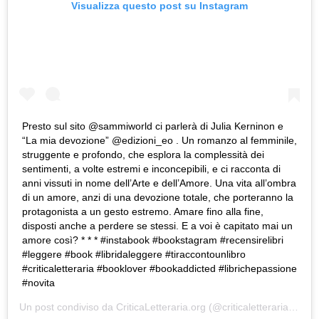
Visualizza questo post su Instagram
Presto sul sito @sammiworld ci parlerà di Julia Kerninon e
“La mia devozione” @edizioni_eo . Un romanzo al femminile,
struggente e profondo, che esplora la complessità dei
sentimenti, a volte estremi e inconcepibili, e ci racconta di
anni vissuti in nome dell’Arte e dell’Amore. Una vita all’ombra
di un amore, anzi di una devozione totale, che porteranno la
protagonista a un gesto estremo. Amare fino alla fine,
disposti anche a perdere se stessi. E a voi è capitato mai un
amore così? * * * #instabook #bookstagram #recensirelibri
#leggere #book #libridaleggere #tiraccontounlibro
#criticaletteraria #booklover #bookaddicted #librichepassione
#novita
Un post condiviso da
CriticaLetteraria.org
(@criticaletteraria) in data: