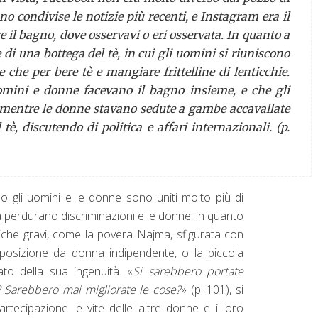
o condivise le notizie più recenti, e Instagram era il
e il bagno, dove osservavi o eri osservata. In quanto a
 di una bottega del tè, in cui gli uomini si riuniscono
 che per bere tè e mangiare frittelline di lenticchie.
omini e donne facevano il bagno insieme, e che gli
mentre le donne stavano sedute a gambe accavallate
tè, discutendo di politica e affari internazionali. (p.
 gli uomini e le donne sono uniti molto più di
ia perdurano discriminazioni e le donne, in quanto
fisiche gravi, come la povera Najma, sfigurata con
posizione da donna indipendente, o la piccola
to della sua ingenuità. «
Si sarebbero portate
? Sarebbero mai migliorate le cose?
» (p. 101), si
rtecipazione le vite delle altre donne e i loro