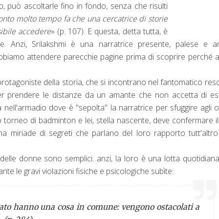
ito, può ascoltarle fino in fondo, senza che risulti
onto molto tempo fa che una cercatrice di storie
sibile accedere
» (p. 107). E questa, detta tutta, è
re. Anzi, Srilakshmi è una narratrice presente, palese e a
biamo attendere parecchie pagine prima di scoprire perché 
otagoniste della storia, che si incontrano nel fantomatico reso
lì per prendere le distanze da un amante che non accetta di e
ia nell'armadio dove è "sepolta" la narratrice per sfuggire agli o
o torneo di badminton e lei, stella nascente, deve confermare i
na miriade di segreti che parlano del loro rapporto tutt'altr
delle donne sono semplici: anzi, la loro è una lotta quotidian
e le gravi violazioni fisiche e psicologiche subìte:
morato hanno una cosa in comune: vengono ostacolati a