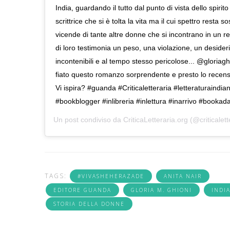
India, guardando il tutto dal punto di vista dello spirito
scrittrice che si è tolta la vita ma il cui spettro resta s
vicende di tante altre donne che si incontrano in un r
di loro testimonia un peso, una violazione, un desiderio
incontenibili e al tempo stesso pericolose... @gloriag
fiato questo romanzo sorprendente e presto lo recensi
Vi ispira? #guanda #Criticaletteraria #letteraturaindi
#bookblogger #inlibreria #inlettura #inarrivo #bookaday
Un post condiviso da
CriticaLetteraria.org
(@criticalett
TAGS:
#VIVASHEHERAZADE
ANITA NAIR
EDITORE GUANDA
GLORIA M. GHIONI
INDI
STORIA DELLA DONNE