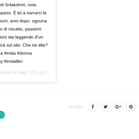
 di Srilakshmi, nota
ospeso. È lei a narrarci le
esort, anni dopo: ognuna
 di riscatto, passioni
hioni sta leggendo d'un
rà sul sito. Che ne dite?
ana #india #donna
 #instalibri
eraria) in data:
12 Lug 2019 alle ore 11:54 PDT
SHARE:
A