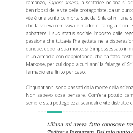
romanzo,
Sapore amaro
, la scrittrice indiana si
ben riposti delle vite delle protagoniste, da un punto
vite è una scrittrice morta suicida, Srilakshmi, una
che la voleva remissiva e madre di famiglia. Con i 
abbattere il suo status sociale imposto dalle re
passione che tuttavia l'ha gettata nella disperazio
dunque, dopo la sua morte, si è impossessato in mo
in un armadio con doppiofondo, che ha fatto costrui
Markose, per cui dopo alcuni anni la falange di Sr
l'armadio era finito per caso.
Cinquant'anni sono passati dalla morte della scienzi
Non sapevo cosa pensare. Com'era potuto cambi
sempre stati pettegolezzi, scandali e vite distrutte
Liliana mi aveva fatto conoscere tr
Twitter e Instagram. Dal mio punto d