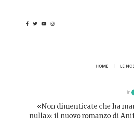
HOME
LE NO
in
«Non dimenticate che ha man
nulla»: il nuovo romanzo di Ani