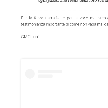
ogni passo. È la realtà della loro scelta
Per la forza narrativa e per la voce mai ste
testimonianza importante di come non vada mai data
GMGhioni