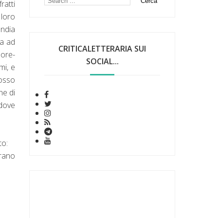
ratti
 loro
India
ta ad
CRITICALETTERARIA SUI
more-
SOCIAL...
mi, e
'osso
ne di
 dove
to:
rano