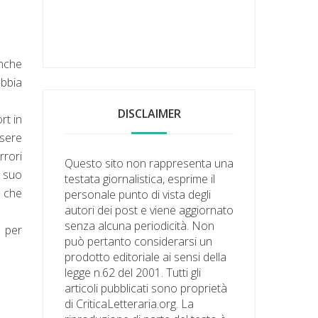
nche
abbia
DISCLAIMER
rt in
ssere
rrori
Questo sito non rappresenta una
l suo
testata giornalistica, esprime il
o che
personale punto di vista degli
autori dei post e viene aggiornato
senza alcuna periodicità. Non
a per
può pertanto considerarsi un
prodotto editoriale ai sensi della
legge n.62 del 2001. Tutti gli
articoli pubblicati sono proprietà
di CriticaLetteraria.org. La