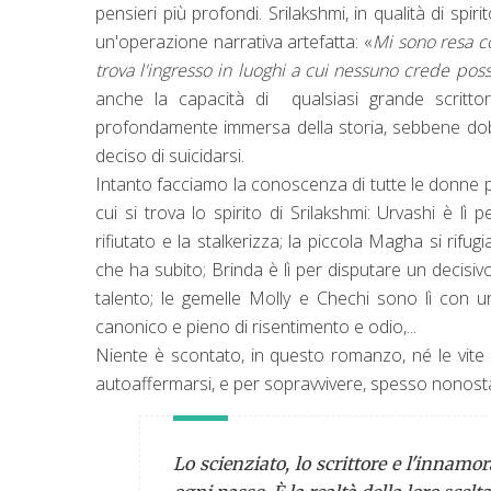
pensieri più profondi. Srilakshmi, in qualità di spir
un'operazione narrativa artefatta: «
Mi sono resa c
trova l'ingresso in luoghi a cui nessuno crede pos
anche la capacità di qualsiasi grande scritto
profondamente immersa della storia, sebbene dob
deciso di suicidarsi.
Intanto facciamo la conoscenza di tutte le donne pr
cui si trova lo spirito di Srilakshmi: Urvashi è 
rifiutato e la stalkerizza; la piccola Magha si rifug
che ha subito; Brinda è lì per disputare un decisiv
talento; le gemelle Molly e Chechi sono lì con u
canonico e pieno di risentimento e odio,...
Niente è scontato, in questo romanzo, né le vite 
autoaffermarsi, e per sopravvivere, spesso nonostant
Lo scienziato, lo scrittore e l'inna