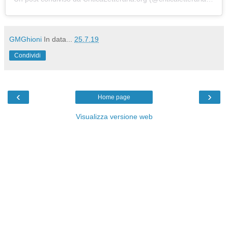
GMGhioni
In data...
25.7.19
Condividi
‹
›
Home page
Visualizza versione web