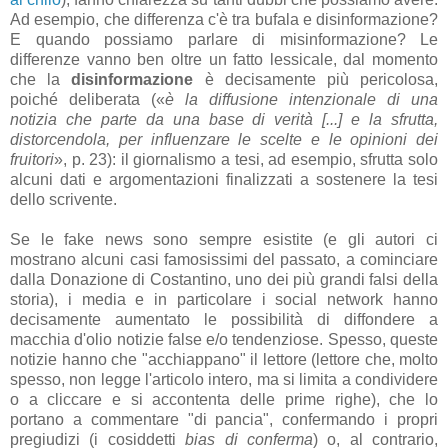
Ad esempio, che differenza c'è tra bufala e disinformazione?
E quando possiamo parlare di misinformazione? Le
differenze vanno ben oltre un fatto lessicale, dal momento
che la
disinformazione
è decisamente più pericolosa,
poiché deliberata («
è la diffusione intenzionale di una
notizia che parte da una base di verità [...] e la sfrutta,
distorcendola, per influenzare le scelte e le opinioni dei
fruitori
», p. 23): il giornalismo a tesi, ad esempio, sfrutta solo
alcuni dati e argomentazioni finalizzati a sostenere la tesi
dello scrivente.
Se le fake news sono sempre esistite (e gli autori ci
mostrano alcuni casi famosissimi del passato, a cominciare
dalla Donazione di Costantino, uno dei più grandi falsi della
storia), i media e in particolare i social network hanno
decisamente aumentato le possibilità di diffondere a
macchia d'olio notizie false e/o tendenziose. Spesso, queste
notizie hanno che "acchiappano" il lettore (lettore che, molto
spesso, non legge l'articolo intero, ma si limita a condividere
o a cliccare e si accontenta delle prime righe), che lo
portano a commentare "di pancia", confermando i propri
pregiudizi (i cosiddetti
bias di conferma
) o, al contrario,