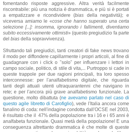
fomentando risposte aggressive. Altra verità facilmente
riscontrabile: più una notizia è drammatica, e più si è portati
a empatizzare e ricondividere (
bias
della negatività); e
viceversa amiamo le «
cose che hanno superato una certa
selezione [...]: insomma, ignorando i fallimenti, diventiamo
subito eccessivamente ottimisti
» (questo pregiudizio fa parte
del
bias
della sopravvivenza).
Sfruttando tali pregiudizi, tanti creatori di fake news trovano
il modo per diffondere capillarmente i propri articoli, al fine di
guadagnare con i click o "solo" per influenzare i lettori in
campo sociale, politico, di stile di vita,... Purtroppo si cade in
queste trappole per due ragioni principali, tra loro spesso
interconnesse: per l'analfabetismo digitale, che riguarda
tanti degli attuali utenti ultraquarantenni che navigano in
rete; e per l'ancora più grave analfabetismo funzionale. La
questione, molto dibattuta (
ne avevamo parlato nel caso di
questo agile libretto di Carofiglio
), vede l'Italia ancora come
fanalino di coda: nell'indagine condotta dall'OCSE nel 2003,
è risultato che il 47% della popolazione tra i 16 e i 65 anni è
analfabeta funzionale. Quasi metà della popolazione! E una
conseguenza altrettanto drammatica è che molte di queste