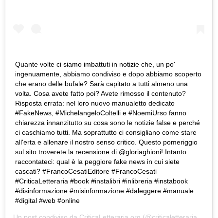
Quante volte ci siamo imbattuti in notizie che, un po'
ingenuamente, abbiamo condiviso e dopo abbiamo scoperto
che erano delle bufale? Sarà capitato a tutti almeno una
volta. Cosa avete fatto poi? Avete rimosso il contenuto?
Risposta errata: nel loro nuovo manualetto dedicato
#FakeNews, #MichelangeloColtelli e #NoemiUrso fanno
chiarezza innanzitutto su cosa sono le notizie false e perché
ci caschiamo tutti. Ma soprattutto ci consigliano come stare
all'erta e allenare il nostro senso critico. Questo pomeriggio
sul sito troverete la recensione di @gloriaghioni! Intanto
raccontateci: qual è la peggiore fake news in cui siete
cascati? #FrancoCesatiEditore #FrancoCesati
#CriticaLetteraria #book #instalibri #inlibreria #instabook
#disinformazione #misinformazione #daleggere #manuale
#digital #web #online
Un post condiviso da
CriticaLetteraria.org
(@criticaletteraria) in data: