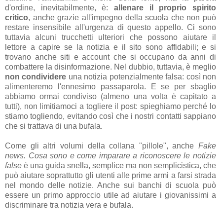
d'ordine, inevitabilmente, è:
allenare il proprio spirito
critico
, anche grazie all'impegno della scuola che non può
restare insensibile all'urgenza di questo appello. Ci sono
tuttavia alcuni trucchetti ulteriori che possono aiutare il
lettore a capire se la notizia e il sito sono affidabili; e si
trovano anche siti e account che si occupano da anni di
combattere la disinformazione. Nel dubbio, tuttavia, è meglio
non condividere
una notizia potenzialmente falsa: così non
alimenteremo l'ennesimo passaparola. E se per sbaglio
abbiamo ormai condiviso (almeno una volta è capitato a
tutti), non limitiamoci a togliere il post: spieghiamo perché lo
stiamo togliendo, evitando così che i nostri contatti sappiano
che si trattava di una bufala.
Come gli altri volumi della collana "pillole", anche
Fake
news. Cosa sono e come imparare a riconoscere le notizie
false
è una guida snella, semplice ma non semplicistica, che
può aiutare soprattutto gli utenti alle prime armi a farsi strada
nel mondo delle notizie. Anche sui banchi di scuola può
essere un primo approccio utile ad aiutare i giovanissimi a
discriminare tra notizia vera e bufala.