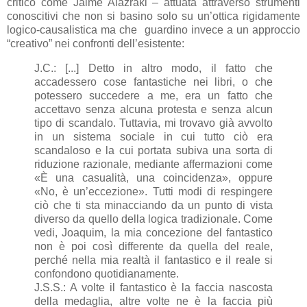
critico come Jaime Alazraki – attuata attraverso strumenti
conoscitivi che non si basino solo su un’ottica rigidamente
logico-causalistica ma che guardino invece a un approccio
“creativo” nei confronti dell’esistente:
J.C.: [...] Detto in altro modo, il fatto che
accadessero cose fantastiche nei libri, o che
potessero succedere a me, era un fatto che
accettavo senza alcuna protesta e senza alcun
tipo di scandalo. Tuttavia, mi trovavo già avvolto
in un sistema sociale in cui tutto ciò era
scandaloso e la cui portata subiva una sorta di
riduzione razionale, mediante affermazioni come
«È una casualità, una coincidenza», oppure
«No, è un’eccezione». Tutti modi di respingere
ciò che ti sta minacciando da un punto di vista
diverso da quello della logica tradizionale. Come
vedi, Joaquim, la mia concezione del fantastico
non è poi così differente da quella del reale,
perché nella mia realtà il fantastico e il reale si
confondono quotidianamente.
J.S.S.: A volte il fantastico è la faccia nascosta
della medaglia, altre volte ne è la faccia più