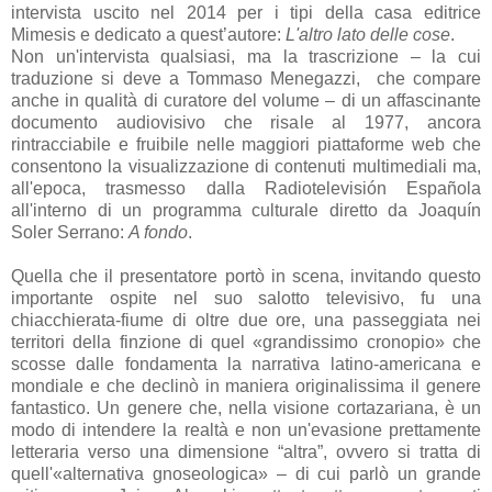
intervista uscito nel 2014 per i tipi della casa editrice
Mimesis e dedicato a quest’autore:
L'altro lato delle cose
.
Non un'intervista qualsiasi, ma la trascrizione – la cui
traduzione si deve a Tommaso Menegazzi, che compare
anche in qualità di curatore del volume – di un affascinante
documento audiovisivo che risale al 1977, ancora
rintracciabile e fruibile nelle maggiori piattaforme web che
consentono la visualizzazione di contenuti multimediali ma,
all'epoca, trasmesso dalla Radiotelevisión Española
all'interno di un programma culturale diretto da Joaquín
Soler Serrano:
A fondo
.
Quella che il presentatore portò in scena, invitando questo
importante ospite nel suo salotto televisivo, fu una
chiacchierata-fiume di oltre due ore, una passeggiata nei
territori della finzione di quel «grandissimo cronopio» che
scosse dalle fondamenta la narrativa latino-americana e
mondiale e che declinò in maniera originalissima il genere
fantastico. Un genere che, nella visione cortazariana, è un
modo di intendere la realtà e non un'evasione prettamente
letteraria verso una dimensione “altra”, ovvero si tratta di
quell'«alternativa gnoseologica» – di cui parlò un grande