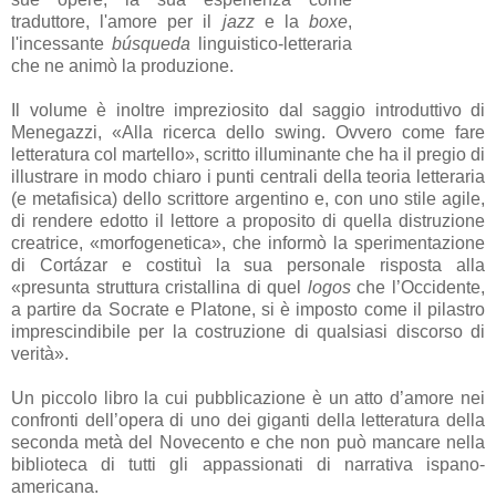
traduttore, l'amore per il
jazz
e la
boxe
,
l'incessante
búsqueda
linguistico-letteraria
che ne animò la produzione.
Il volume è inoltre impreziosito dal saggio introduttivo di
Menegazzi, «Alla ricerca dello swing. Ovvero come fare
letteratura col martello», scritto illuminante che ha il pregio di
illustrare in modo chiaro i punti centrali della teoria letteraria
(e metafisica) dello scrittore argentino e, con uno stile agile,
di rendere edotto il lettore a proposito di quella distruzione
creatrice, «morfogenetica», che informò la sperimentazione
di Cortázar e costituì la sua personale risposta alla
«presunta struttura cristallina di quel
logos
che l’Occidente,
a partire da Socrate e Platone, si è imposto come il pilastro
imprescindibile per la costruzione di qualsiasi discorso di
verità».
Un piccolo libro la cui pubblicazione è un atto d’amore nei
confronti dell’opera di uno dei giganti della letteratura della
seconda metà del Novecento e che non può mancare nella
biblioteca di tutti gli appassionati di narrativa ispano-
americana.