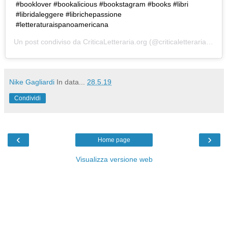
#booklover #bookalicious #bookstagram #books #libri
#libridaleggere #librichepassione
#letteraturaispanoamericana
Un post condiviso da
CriticaLetteraria.org
(@criticaletteraria) in data:
Nike Gagliardi
In data...
28.5.19
Condividi
‹
›
Home page
Visualizza versione web