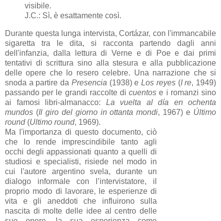
visibile.
J.C.: Sì, è esattamente così.
Durante questa lunga intervista, Cortázar, con l'immancabile
sigaretta tra le dita, si racconta partendo dagli anni
dell'infanzia, dalla lettura di Verne e di Poe e dai primi
tentativi di scrittura sino alla stesura e alla pubblicazione
delle opere che lo resero celebre. Una narrazione che si
snoda a partire da
Presencia
(1938) e
Los reyes
(
I re
, 1949)
passando per le grandi raccolte di
cuentos
e i romanzi sino
ai famosi libri-almanacco:
La vuelta al día en ochenta
mundos
(
Il giro del giorno in ottanta mondi
, 1967) e
Último
round
(
Ultimo round
, 1969).
Ma l'importanza di questo documento, ciò
che lo rende imprescindibile tanto agli
occhi degli appassionati quanto a quelli di
studiosi e specialisti, risiede nel modo in
cui l'autore argentino svela, durante un
dialogo informale con l’intervistatore, il
proprio modo di lavorare, le esperienze di
vita e gli aneddoti che influirono sulla
nascita di molte delle idee al centro delle
sue opere, la sua esperienza come