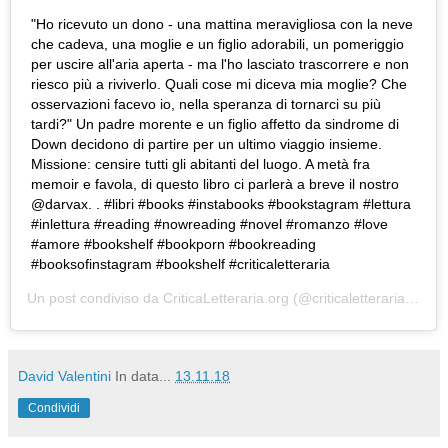
"Ho ricevuto un dono - una mattina meravigliosa con la neve
che cadeva, una moglie e un figlio adorabili, un pomeriggio
per uscire all'aria aperta - ma l'ho lasciato trascorrere e non
riesco più a riviverlo. Quali cose mi diceva mia moglie? Che
osservazioni facevo io, nella speranza di tornarci su più
tardi?" Un padre morente e un figlio affetto da sindrome di
Down decidono di partire per un ultimo viaggio insieme.
Missione: censire tutti gli abitanti del luogo. A metà fra
memoir e favola, di questo libro ci parlerà a breve il nostro
@darvax. . #libri #books #instabooks #bookstagram #lettura
#inlettura #reading #nowreading #novel #romanzo #love
#amore #bookshelf #bookporn #bookreading
#booksofinstagram #bookshelf #criticaletteraria
Un post condiviso da
CriticaLetteraria.org
(@criticaletteraria) in data:
David Valentini
In data...
13.11.18
Condividi