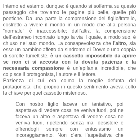
Interno ed esterno, dunque: è quando si sofferma su questo
passaggio che troviamo le pagine più belle, quelle più
poetiche. Da una parte la comprensione del figlio/fratello,
costretto a vivere il mondo in un modo che alla persona
“normale” è inaccessibile; dall’altra la comprensione
dell’estraneo incontrato lungo la via il quale, a modo suo, è
chiuso nel suo mondo. La consapevolezza che
l’altro
, sia
esso un bambino affetto da sindrome di Down o una coppia
di sorelle fumettiste,
è un cassetto impossibile da aprire
se non ci si accosta con la dovuta pazienza e la
necessaria compassione
è un’epifania incredibile, che
colpisce il protagonista, l’autore e il lettore.
Pazienza di cui era colma la moglie defunta del
protagonista, che proprio in questo sentimento aveva colto
la chiave per quel cassetto misterioso.
Con nostro figlio faceva un tentativo, poi
aspettava di vedere cosa ne veniva fuori, poi ne
faceva un altro e aspettava di vedere cosa ne
veniva fuori, ripetendo senza mai desistere e
offrendogli sempre con entusiasmo un
incoraggiamento. Non c’era l’aspettativa che