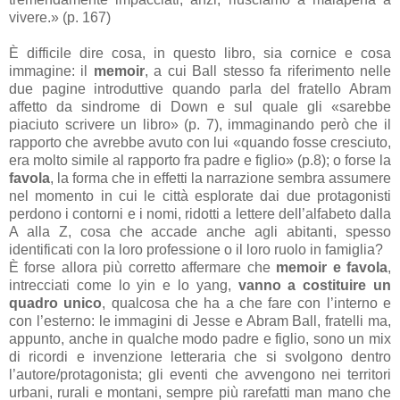
vivere.» (p. 167)
È difficile dire cosa, in questo libro, sia cornice e cosa
immagine: il
memoir
, a cui Ball stesso fa riferimento nelle
due pagine introduttive quando parla del fratello Abram
affetto da sindrome di Down e sul quale gli «sarebbe
piaciuto scrivere un libro» (p. 7), immaginando però che il
rapporto che avrebbe avuto con lui «quando fosse cresciuto,
era molto simile al rapporto fra padre e figlio» (p.8); o forse la
favola
, la forma che in effetti la narrazione sembra assumere
nel momento in cui le città esplorate dai due protagonisti
perdono i contorni e i nomi, ridotti a lettere dell’alfabeto dalla
A alla Z, cosa che accade anche agli abitanti, spesso
identificati con la loro professione o il loro ruolo in famiglia?
È forse allora più corretto affermare che
memoir e favola
,
intrecciati come lo yin e lo yang,
vanno a costituire un
quadro unico
, qualcosa che ha a che fare con l’interno e
con l’esterno: le immagini di Jesse e Abram Ball, fratelli ma,
appunto, anche in qualche modo padre e figlio, sono un mix
di ricordi e invenzione letteraria che si svolgono dentro
l’autore/protagonista; gli eventi che avvengono nei territori
urbani, rurali e montani, sempre più rarefatti man mano che