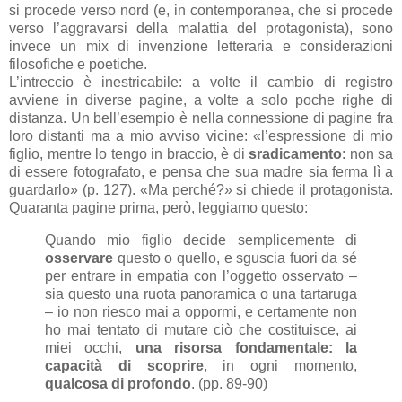
si procede verso nord (e, in contemporanea, che si procede
verso l’aggravarsi della malattia del protagonista), sono
invece un mix di invenzione letteraria e considerazioni
filosofiche e poetiche.
L’intreccio è inestricabile: a volte il cambio di registro
avviene in diverse pagine, a volte a solo poche righe di
distanza. Un bell’esempio è nella connessione di pagine fra
loro distanti ma a mio avviso vicine: «l’espressione di mio
figlio, mentre lo tengo in braccio, è di
sradicamento
: non sa
di essere fotografato, e pensa che sua madre sia ferma lì a
guardarlo» (p. 127). «Ma perché?» si chiede il protagonista.
Quaranta pagine prima, però, leggiamo questo:
Quando mio figlio decide semplicemente di
osservare
questo o quello, e sguscia fuori da sé
per entrare in empatia con l’oggetto osservato –
sia questo una ruota panoramica o una tartaruga
– io non riesco mai a oppormi, e certamente non
ho mai tentato di mutare ciò che costituisce, ai
miei occhi,
una risorsa fondamentale: la
capacità di scoprire
, in ogni momento,
qualcosa di profondo
. (pp. 89-90)