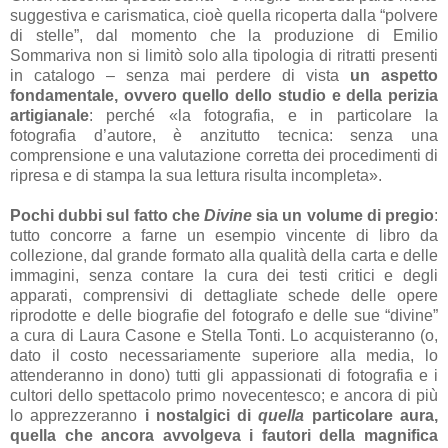
suggestiva e carismatica, cioè quella ricoperta dalla “polvere
di stelle”, dal momento che la produzione di Emilio
Sommariva non si limitò solo alla tipologia di ritratti presenti
in catalogo – senza mai perdere di vista
un aspetto
fondamentale, ovvero quello dello studio e della perizia
artigianale
: perché «la fotografia, e in particolare la
fotografia d’autore, è anzitutto tecnica: senza una
comprensione e una valutazione corretta dei procedimenti di
ripresa e di stampa la sua lettura risulta incompleta».
Pochi dubbi sul fatto che
Divine
sia un volume di pregio
:
tutto concorre a farne un esempio vincente di libro da
collezione, dal grande formato alla qualità della carta e delle
immagini, senza contare la cura dei testi critici e degli
apparati, comprensivi di dettagliate schede delle opere
riprodotte e delle biografie del fotografo e delle sue “divine”
a cura di Laura Casone e Stella Tonti. Lo acquisteranno (o,
dato il costo necessariamente superiore alla media, lo
attenderanno in dono) tutti gli appassionati di fotografia e i
cultori dello spettacolo primo novecentesco; e ancora di più
lo apprezzeranno
i nostalgici di
quella
particolare aura,
quella che ancora avvolgeva i fautori della magnifica