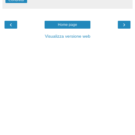
Condividi
‹
›
Home page
Visualizza versione web