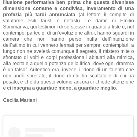
illusione performativa ben prima che questa divenisse
dimensione comune e condivisa, inveramento di una
profezia più tardi annunciata
(al lettore il compito di
valutarne esiti fausti e nefasti). Le dame di Emilio
Sommariva, qui testimoni di se stesse in quanto artiste e, nel
contempo, partecipi di un’evoluzione altrui, hanno sguardi in
camera che non hanno perso nulla dell’intenzione
dell’attimo in cui vennero fermati per sempre; contemplarli a
lungo non ne svelerà comunque il segreto, il mistero mite o
sfrontato di volti e corpi professionali abituati alla mimica,
alla recita e a quella potenza della lirica “dove ogni dramma
è un falso”. Autentico era, invece, il dono di un talento che
non andò sprecato, il dono di chi ha scattato e di chi ha
posato, e che da questo volume ancora ci chiede attenzione
e
ci insegna a guardare meno, a guardare meglio
.
Cecilia Mariani