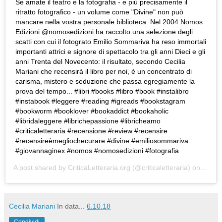
Se amate il teatro e la fotografia - e più precisamente il
ritratto fotografico - un volume come "Divine" non può
mancare nella vostra personale biblioteca. Nel 2004 Nomos
Edizioni @nomosedizioni ha raccolto una selezione degli
scatti con cui il fotograto Emilio Sommariva ha reso immortali
importanti attrici e signore di spettacolo tra gli anni Dieci e gli
anni Trenta del Novecento: il risultato, secondo Cecilia
Mariani che recensirà il libro per noi, è un concentrato di
carisma, mistero e seduzione che passa egregiamente la
prova del tempo... #libri #books #libro #book #instalibro
#instabook #leggere #reading #igreads #bookstagram
#bookworm #booklover #bookaddict #bookaholic
#libridaleggere #librichepassione #libricheamo
#criticaletteraria #recensione #review #recensire
#recensireèmegliochecurare #divine #emiliosommariva
#giovannaginex #nomos #nomosedizioni #fotografia
A post shared by
CriticaLetteraria.org
(@criticaletteraria) on
Sep 1
Cecilia Mariani
In data...
6.10.18