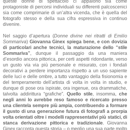
queste donne di spettacolo ci appaiono sia come
protagoniste di percorsi individuali su differenti palcoscenici
sia come comprimarie di un’altra vicenda, che è quella del
fotografo stesso e della sua cifra espressiva in continuo
divenire.
Nel saggio d’apertura (
Donne divine nei ritratti di Emilio
Sommariva
)
Giovanna Ginex spiega bene, e con dovizia
di particolari anche tecnici, la maturazione dello “stile
Sommariva”
, dunque il passaggio da una maniera
d’esordio ancora pittorica, per certi aspetti ridondante, verso
un gusto via via più personale e misurato, con i fondali
decorativi a perdere importanza rispetto a un uso sapiente
delle luci e delle ombre, a tutto vantaggio della fisionomia e
del temperamento dell'artista di volta in volta in studio, e
dunque di pose ora ispirate, ora ingenue, ora drammatiche,
talvolta addirittura “grafiche”.
Quello stile
, insomma,
che
negli anni lo avrebbe reso famoso e ricercato presso
una clientela sempre più ampia, contribuendo a formare
il gusto di una generazione futura di fotografi a prorpia
volta orientati oltre i modelli rappresentativi più statici, di
stanca derivazione pittorica e tradizionale
. Giovanna
Ginex racconta questa storia – o meglio una sua parte molto