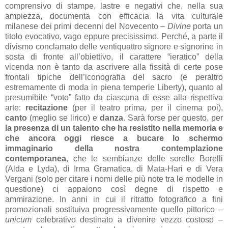
comprensivo di stampe, lastre e negativi che, nella sua
ampiezza, documenta con efficacia la vita culturale
milanese dei primi decenni del Novecento –
Divine
porta un
titolo evocativo, vago eppure precisissimo. Perché, a parte il
divismo conclamato delle ventiquattro signore e signorine in
sosta di fronte all’obiettivo, il carattere “ieratico” della
vicenda non è tanto da ascrivere alla fissità di certe pose
frontali tipiche dell’iconografia del sacro (e peraltro
estremamente di moda in piena temperie Liberty), quanto al
presumibile “voto” fatto da ciascuna di esse alla rispettiva
arte:
recitazione
(per il teatro prima, per il cinema poi),
canto
(meglio se lirico) e
danza
. Sarà forse per questo, per
la presenza di un talento che ha resistito nella memoria e
che ancora oggi riesce a bucare lo schermo
immaginario della nostra contemplazione
contemporanea
, che le sembianze delle sorelle Borelli
(Alda e Lyda), di Irma Gramatica, di Mata-Hari e di Vera
Vergani (solo per citare i nomi delle più note tra le modelle in
questione) ci appaiono così degne di rispetto e
ammirazione. In anni in cui il ritratto fotografico a fini
promozionali sostituiva progressivamente quello pittorico –
unicum
celebrativo destinato a divenire vezzo costoso –