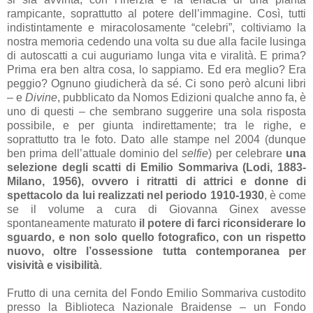
rampicante, soprattutto al potere dell’immagine. Così, tutti
indistintamente e miracolosamente “celebri”, coltiviamo la
nostra memoria cedendo una volta su due alla facile lusinga
di autoscatti a cui auguriamo lunga vita e viralità. E prima?
Prima era ben altra cosa, lo sappiamo. Ed era meglio? Era
peggio? Ognuno giudicherà da sé. Ci sono però alcuni libri
– e
Divine
, pubblicato da Nomos Edizioni qualche anno fa, è
uno di questi – che sembrano suggerire una sola risposta
possibile, e per giunta indirettamente; tra le righe, e
soprattutto tra le foto. Dato alle stampe nel 2004 (dunque
ben prima dell’attuale dominio del
selfie
) per celebrare
una
selezione degli scatti di Emilio Sommariva (Lodi, 1883-
Milano, 1956), ovvero i ritratti di attrici e donne di
spettacolo da lui realizzati nel periodo 1910-1930
, è come
se il volume a cura di Giovanna Ginex avesse
spontaneamente maturato
il potere di farci riconsiderare lo
sguardo, e non solo quello fotografico, con un rispetto
nuovo, oltre l’ossessione tutta contemporanea per
visività e visibilità
.
Frutto di una cernita del Fondo Emilio Sommariva custodito
presso la Biblioteca Nazionale Braidense – un Fondo