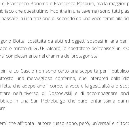
za di Francesco Bonomo e Francesca Pasquini, ma la maggior 
ll'ubriaco che quest'ultimo incontra in una taverna) sono tutti pla
 di passare in una frazione di secondo da una voce femminile a
gorio Botta, costituita da abiti ed oggetti sospesi in aria per
ficace e mirato di G.U.P. Alcaro, lo spettatore percepisce un
re
ersi completamente nel dramma del protagonista.
bini e Lo Cascio non sono certo una scoperta per il pubblic
uttosto una meravigliosa conferma, due interpreti dalla di
rfetta che adoperano il corpo, la voce e la gestualità allo sco
trare nell'universo di Dostoevskij e di accompagnare anch
bblico in una San Pietroburgo che pare lontanissima dai n
orni.
temi che affronta l'autore russo sono, però, universali e ci to