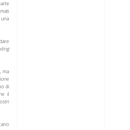
parte
smati
d una
 dare
ading
o, ma
zione
po di
e il
ostri
ccano