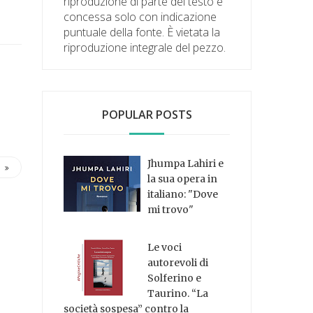
riproduzione di parte del testo è
concessa solo con indicazione
puntuale della fonte. È vietata la
riproduzione integrale del pezzo.
POPULAR POSTS
Jhumpa Lahiri e
la sua opera in
italiano: "Dove
mi trovo"
Le voci
autorevoli di
Solferino e
Taurino. “La
società sospesa” contro la