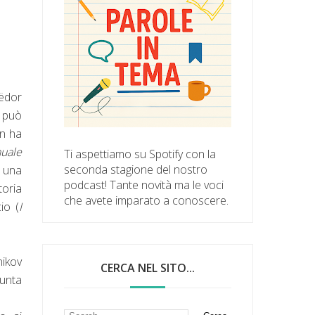
Fëdor
 può
on ha
uale
Ti aspettiamo su Spotify con la
seconda stagione del nostro
e una
podcast! Tante novità ma le voci
toria
che avete imparato a conoscere.
io (
I
nikov
CERCA NEL SITO...
iunta