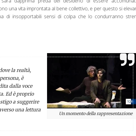
a sarà dapprima preda del desiderio di essere accomunat
ivono una vita improntata al bene collettivo, e per questo si eleva
ma di insopportabili sensi di colpa che lo condurranno str
ove la realtà,
 persona, è
ita dalla voce
a. Ed è proprio
astigo
a suggerire
raverso una lettura
Un momento della rappresentazione