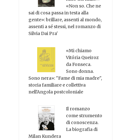
«Non so. Che ne
sai di cosa passa in testa alla
gente»: brillare, assenti al mondo,
assenti a sé stessi, nel romanzo di
Silvia Dai Pra'
«Mi chiamo
Vitória Queiroz
da Fonseca.
Sono donna.
Sono nera»: "Fame di mia madre",
storia familiare e collettiva
nell'Angola postcoloniale
Il romanzo
come strumento
di conoscenza.
La biografia di
Milan Kundera