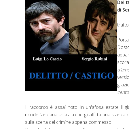
Delit
di Se
tratt
Porta
Dosto
appar
scora
d'amo
versi
grazi
cento
Il racconto è assai noto: in un'afosa estate il 
uccide l'anziana usuraia che gli affitta una stanza
sulla scena del crimine appena commesso.