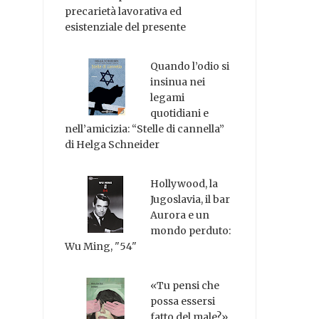
precarietà lavorativa ed
esistenziale del presente
Quando l’odio si
insinua nei
legami
quotidiani e
nell’amicizia: “Stelle di cannella”
di Helga Schneider
Hollywood, la
Jugoslavia, il bar
Aurora e un
mondo perduto:
Wu Ming, "54"
«Tu pensi che
possa essersi
fatto del male?»