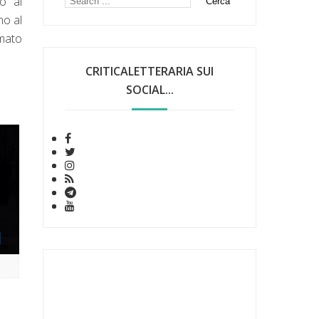
o ai
no al
emato
CRITICALETTERARIA SUI
SOCIAL...