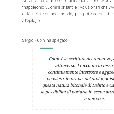
Durante tutto il corso della narrazione Rodi
"napoleonici", uomini brillanti e rivoluzionari che v
di là della comune morale, per poi cadere vitti
all'epilogo.
Sergio Rubini ha spiegato:
Come è la scrittura del romanzo, d
attraverso il racconto in terza
continuamente interrotta e aggred
pensiero, in prima, del protagonist
questa natura bitonale di
Delitto e C
la possibilità di portarla in scena att
a due voci.