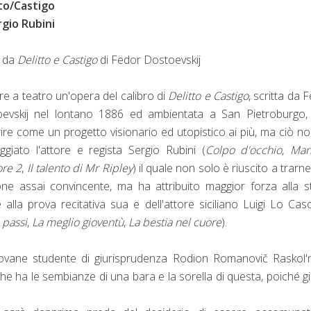
to/Castigo
rgio Rubini
o da
Delitto e Castigo
di Fëdor Dostoevskij
re a teatro un'opera del calibro di
Delitto e Castigo
, scritta da 
evskij nel lontano 1886 ed ambientata a San Pietroburgo,
ire come un progetto visionario ed utopistico ai più, ma ciò n
ggiato l'attore e regista Sergio Rubini (
Colpo d'occhio
,
Man
re 2
,
Il talento di Mr Ripley
) il quale non solo è riuscito a trarn
one assai convincente, ma ha attribuito maggior forza alla s
e alla prova recitativa sua e dell'attore siciliano Luigi Lo Casc
 passi
,
La meglio gioventù
,
La bestia nel cuore
).
giovane studente di giurisprudenza Rodion Romanovič Raskol'
 che ha le sembianze di una bara e la sorella di questa, poiché g