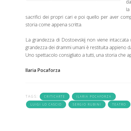
da
la
sacrifici dei propri cari e poi quello per aver co
storia come appena scritta.
La grandezza di Dostoevskij non viene intaccata ma
grandezza dei drammi umani è restituita appieno da q
Uno spettacolo consigliato a tutti, una storia che ap
Ilaria Pocaforza
TAGS:
CRITICARTE
ILARIA POCAFORZA
LUIGI LO CASCIO
SERGIO RUBINI
TEATRO