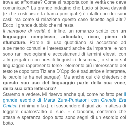
trova ad affrontare? Come si rapporta con le verità che deve
comunicare? La grande indagine che Lucio si trova davanti
(e che costituisce la trama principale) è infatti uno dei suoi
casi: ma come si relaziona questo caso rispetto agli altri?
Ecco il grande dubbio che mi resta.
Il narratore di verità
è, infine, un romanzo scritto con
un
linguaggio complesso, articolato, ricco, pieno di
sfumature
. Parole di uso quotidiano si accostano ad
altre meno comuni e interessanti anche da imparare, e non
sono rari neologismi e accostamenti di termini elevati con
altri gergali o con prestiti linguistici. Insomma, lo studio sul
linguaggio rappresenta forse l'elemento più interessante del
testo (e dopo tutto Tiziana D'Oppido è traduttrice e interprete,
le parole le ha nel sangue). Ma anche qui c'è chiedersi:
è
questo suo uso del linguaggio parte della sua voce,
della sua cifra letteraria?
Staremo a vedere. Mi riservo anche qui, come ho fatto per
il
grande esordio di Marta Zura-Puntaroni con
Grande Era
Onirica
(minimum fax), di sospendere il giudizio in attesa di
leggere qualcos'altro di suo. E citandomi, confermo che
attesa e speranza dopo tutto sono segni di un esordio col
botto.