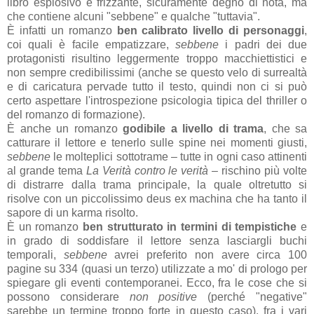
libro esplosivo e frizzante, sicuramente degno di nota, ma
che contiene alcuni "sebbene" e qualche "tuttavia".
È infatti un romanzo
ben calibrato livello di personaggi
,
coi quali è facile empatizzare,
sebbene
i padri dei due
protagonisti risultino leggermente troppo macchiettistici e
non sempre credibilissimi (anche se questo velo di surrealtà
e di caricatura pervade tutto il testo, quindi non ci si può
certo aspettare l'introspezione psicologia tipica del thriller o
del romanzo di formazione).
È anche un romanzo
godibile a livello di trama
, che sa
catturare il lettore e tenerlo sulle spine nei momenti giusti,
sebbene
le molteplici sottotrame ‒ tutte in ogni caso attinenti
al grande tema
La Verità
contro le verità
‒ rischino più volte
di distrarre dalla trama principale, la quale oltretutto si
risolve con un piccolissimo deus ex machina che ha tanto il
sapore di un karma risolto.
È un romanzo
ben strutturato in termini di tempistiche
e
in grado di soddisfare il lettore senza lasciargli buchi
temporali,
sebbene
avrei preferito non avere circa 100
pagine su 334 (quasi un terzo) utilizzate a mo' di prologo per
spiegare gli eventi contemporanei. Ecco, fra le cose che si
possono considerare
non positive
(perché "negative"
sarebbe un termine troppo forte in questo caso), fra i vari