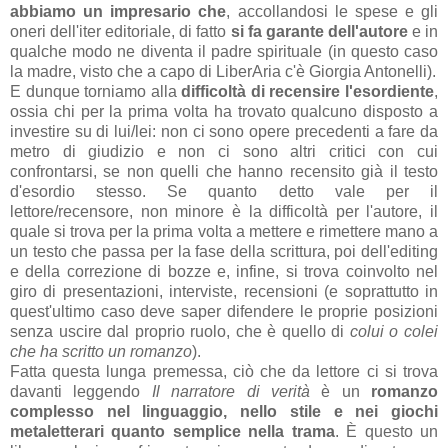
abbiamo un impresario che
, accollandosi le spese e gli
oneri dell'iter editoriale, di fatto
si fa garante dell'autore
e in
qualche modo ne diventa il padre spirituale (in questo caso
la madre, visto che a capo di LiberAria c'è Giorgia Antonelli).
E dunque torniamo alla
difficoltà di recensire l'esordiente
,
ossia chi per la prima volta ha trovato qualcuno disposto a
investire su di lui/lei: non ci sono opere precedenti a fare da
metro di giudizio e non ci sono altri critici con cui
confrontarsi, se non quelli che hanno recensito già il testo
d'esordio stesso. Se quanto detto vale per il
lettore/recensore, non minore è la difficoltà per l'autore, il
quale si trova per la prima volta a mettere e rimettere mano a
un testo che passa per la fase della scrittura, poi dell'editing
e della correzione di bozze e, infine, si trova coinvolto nel
giro di presentazioni, interviste, recensioni (e soprattutto in
quest'ultimo caso deve saper difendere le proprie posizioni
senza uscire dal proprio ruolo, che è quello di
colui o colei
che ha scritto un romanzo
).
Fatta questa lunga premessa, ciò che da lettore ci si trova
davanti leggendo
Il narratore di verità
è un
romanzo
complesso nel linguaggio, nello stile e nei giochi
metaletterari quanto semplice nella trama
. È questo un