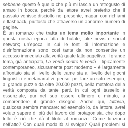
sebbene
questo è quello che più mi lascia un retrogusto di
amaro in bocca, perché da lettore avrei preferito che il
passato venisse disciolto nel presente, magari con richiami
e flashback, piuttosto che attraverso un abnorme numero di
pagine.
È un romanzo che
tratta un tema molto importante
in
questa nostra epoca fatta di bufale, fake news e social
network; un'epoca in cui le fonti di informazione e
disinformazione sono così tante da non consentire un
accesso immediato alla verità quale fatto oggettivo. Il grande
tema, già anticipato,
La Verità contro le verità
‒ tipicamente
contemporaneo, sicuramente post moderno ‒ è largamente
affrontato sia al livello delle trame sia al livello dei giochi
linguistici e metanarrativi: penso, per fare un solo esempio,
al grande puzzle da oltre 20.000 pezzi, bella metafora della
verità composta da tante parti, in cui ogni tassello è
essenziale, pur nel suo essere effimero e minuto, a
comprendere il grande disegno. Anche qui,
tuttavia
,
qualcosa sembra mancare: ad esempio io, da lettore, avrei
voluto sapere di più del lavoro del protagonista, che dopo
tutto è ciò che dà il titolo al romanzo. Come funziona
nell'atto? Con quali modalità si svolge? Quali problemi si