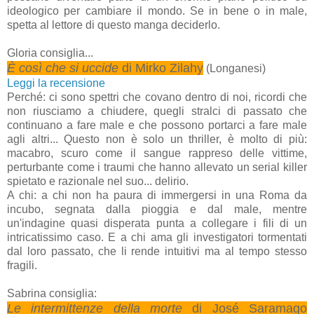
ideologico per cambiare il mondo. Se in bene o in male,
spetta al lettore di questo manga deciderlo.
Gloria consiglia...
È così che si uccide
di Mirko Zilahy
(Longanesi)
Leggi la recensione
Perché: ci sono spettri che covano dentro di noi, ricordi che
non riusciamo a chiudere, quegli stralci di passato che
continuano a fare male e che possono portarci a fare male
agli altri... Questo non è solo un thriller, è molto di più:
macabro, scuro come il sangue rappreso delle vittime,
perturbante come i traumi che hanno allevato un serial killer
spietato e razionale nel suo... delirio.
A chi: a chi non ha paura di immergersi in una Roma da
incubo, segnata dalla pioggia e dal male, mentre
un'indagine quasi disperata punta a collegare i fili di un
intricatissimo caso. E a chi ama gli investigatori tormentati
dal loro passato, che li rende intuitivi ma al tempo stesso
fragili.
Sabrina consiglia:
Le intermittenze della morte
di José Saramago