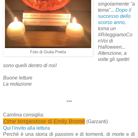
singolarmente "a
tema"...
Dopo il
successo dello
scorso anno
,
torna un
#RileggiamoCo
nVoi di
Halloween...
Foto di Giulia Pretta
Attenzione, a
volte gli spettri
sono quelli dentro di noi!
Buone letture
La redazione
***
Carolina consiglia:
Cime tempestose
di Emily Brontë
(Garzanti)
Qui l'invito alla lettura
Perché è una storia di passioni e di tormenti, di morte e di