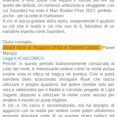
letteraria, il velo sottile che separa il mondo dei vivi da
quello dei defunti. Un romanzo ambizioso e struggente, con
cui Saunders ha vinto il Man Booker Prize 2017, perfetto -
anche - per la notte di Halloween
A chi: si lascia guidare dalla storia, sospendendo il giudizio
su ciò che è realtà e ciò che non lo è, fidandosi di un
narratore esperto come Saunders.
Giulia consiglia...
Death Note
di Tsugumi Ohba e Takeshi Obata
(Planet
Manga)
Leggi il #CritiCOMICS
Perché: in questo periodo tradizionalmente consacrato al
culto dei morti, è interessante vedere come la morte possa
essere vista in ottica né tragica né poetica. Così si potrà
sorridere dello scanzonato shinigami Ryuk che lascia
utilizzare il proprio quaderno dal potere mortale solo per
noia e rabbrividire per il freddo e calcolato progetto di Light
Yagami, disposto a utilizzare la morte come veicolo per
rendere il mondo un posto migliore.
A chi: a chi cerca il sovrannaturale, ma ha bisogno di
aggancio con la realtà per vedere come poteri ultraterreni
possano diventare parte di un enorme piano politico ed