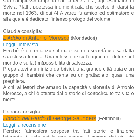
suo complesso rapporto con la letteratura; agli estimatori di
Sylvia Plath, poetessa indimenticata che scelse di darsi la
morte nel 1963, di cui Al Alvarez fu amico ed estimatore e
alla quale è dedicato l'intenso prologo del volume.
Claudia consiglia:
L'Addio
di Antonio Moresco
(Mondadori)
Leggi l'intervista
Perché: è un romanzo sul male, su una società uccisa dalla
sua stessa ferocia. Una riflessione sull'origine del dolore nel
mondo e sulla (im)possibilità di salvezza.
Preparatevi a un inizio da brividi: una grande città buia e un
gruppo di bambini che canta su un grattacielo, quasi una
preghiera.
A chi: ai lettori che amano la capacità visionaria di Antonio
Moresco, a chi è attratto dalle storie di cortocircuito tra vita e
morte.
Debora consiglia:
Lincoln nel Bardo
di George Saunders
(Feltrinelli)
Leggi la recensione
Perché: l’atmosfera sospesa tra fatti storici e finzione