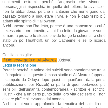
sentimenti estremi; perché l'angoscia che vivono i
personaggi si rispecchia in quella del lettore, lo avvince e
non lo abbandona; perché i fantasmi che riemergono dal
passato tornano a inquietare i vivi, e non è dato testo più
adatto allo spirito di Halloween.
A chi ancora non l'ha letto, perché è una mancanza a cui è
necessario porre rimedio; a chi l'ha letto da giovane e vuole
tornare a provare lo stesso brivido lungo la schiena; a chi è
stato un po' Heathcliff, un po' Catherine, e se lo ricorda
ancora.
Cecilia consiglia:
Il Dio selvaggio
di Al Alvarez
(Odoya)
Leggi la recensione
Perché: perché le anime dei suicidi sono notoriamente tra le
più inquiete, e in questo famoso studio di Al Alvarez (appena
ristampato da Odoya dopo quasi cinquant'anni dalla prima
pubblicazione per Rizzoli) si parla di quei portavoce più
sensibili dell'umanità contemporanea - scrittori e scrittrici
illustri - che a un certo punto della loro vita decisero di "non
essere più" e si levarono dal mondo.
A chi: a chi vuole approfondire la tematica del suicidio nel