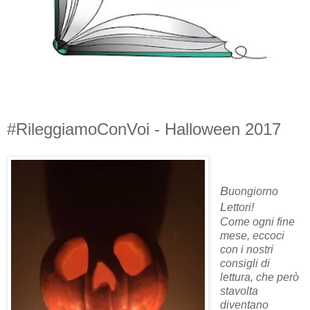
#RileggiamoConVoi - Halloween 2017
B
uongiorno
L
ettori!
Come ogni fine
mese, eccoci
con i nostri
consigli di
lettura, che però
stavolta
diventano