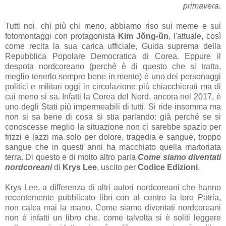
primavera.
Tutti noi, chi più chi meno, abbiamo riso sui meme e sui
fotomontaggi con protagonista
Kim Jŏng-ŭn
, l'attuale, così
come recita la sua carica ufficiale, Guida suprema della
Repubblica Popolare Democratica di Corea. Eppure il
despota nordcoreano (perché è di questo che si tratta,
meglio tenerlo sempre bene in mente) è uno dei personaggi
politici e militari oggi in circolazione più chiacchierati ma di
cui meno si sa. Infatti la Corea del Nord, ancora nel 2017, è
uno degli Stati più impermeabili di tutti. Si ride insomma ma
non si sa bene di cosa si stia parlando: già perché se si
conoscesse meglio la situazione non ci sarebbe spazio per
frizzi e lazzi ma solo per dolore, tragedia e sangue, troppo
sangue che in questi anni ha macchiato quella martoriata
terra. Di questo e di molto altro parla
Come siamo diventati
nordcoreani
di
Krys Lee
, uscito per
Codice Edizioni
.
Krys Lee, a differenza di altri autori nordcoreani che hanno
recentemente pubblicato libri con al centro la loro Patria,
non calca mai la mano. Come siamo diventati nordcoreani
non è infatti un libro che, come talvolta si è soliti leggere