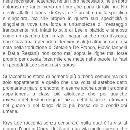
nelle recensioni letterarie, né un libro necessario, né un libro
doloroso né tanto meno un libro che parla di tutti noi. No
niente affatto. L'opera di Krys Lee è un libro molto specifico
e singolare, ma che proprio in questa sua specificità e
singolarità trova una forza e un'ampiezza di messaggio
francamente rari. Infatti lo stile di Lee è placido e sinuoso
come un giardino ben curato, magari anche ricco d'acqua:
non sforza mai i periodi o i termini usati (o almeno non lo si
nota nella traduzione di Stefania De Franco, Flavio Iannelli
e Daria Restani) non sono mai sopra le righe ma, forse
proprio per questa forza mite che mette nelle parole, le frasi
e i periodi di Lee sono così vigorosi.
Si raccontano storie di persone più o meno comuni ma non
solo appartenenti a quello che una volta si sarebbe detto
proletariato ma si prendono in esame anche uomini e donne
appartenenti a classi più altolocate che, per qualche
rovescio del destino (leggasi bizza del dittatore) si ritrovano
nel guano e nel fango della più bassa delle condizioni
umane.
Krys Lee racconta senza censurare nulla qual è la vita al
giorno d'oggi in Corea del Nord: una vita molto spesso che