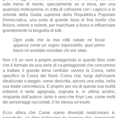
vale meno di niente, specialmente se si trova, per una
qualsiasi motivazione, in rotta di collisione con i capricci e le
volontà della Guida suprema della Repubblica Popolare
Democratica, una sorta di grande boss di fine livello che
finisce, volenti o nolenti, per marchiare a fuoco e influenzare
grandemente la biografia di tutti.
Ogni volta che la mia città natale mi fosse
apparsa come un sogno impossibile, quel primo
bacio mi avrebbe ricordato chi ero stato.
Non c'è un vero e proprio protagonista in questo libro visto
che è formato da una serie di co-protagonisti che concorrono
a trattare il grande tema centrale: ovvero la Corea, nello
specifico la Corea del Nord. Corea che, lungi dall'essere
idealizzato o peggio, viene descritta, ancora una volta, nella
sua totale concretezza. E proprio per via di questa sua realtà
estrema è tanto agognata, sognata e, in ultima analisi,
rimpianta dall'autrice: tanto è vero che Krys Lee, come molti
dei personaggi raccontati, è lei stessa un'esule.
Ecco allora che Come siamo diventati nordcoreani è,
soprattutto, un libro bellissimo da leggere che, nonostante