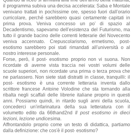
il programma subiva una decisa accelerata: Saba e Montale
venivano trattati in pochissime ore, spesso fuori dall'orario
curricolare, perché sarebbero quasi certamente capitati in
prima prova. Veniva concesso un po' di spazio al
Decadentismo, sapevamo dell'esistenza del Futurismo, ma
tutto il grande bacino delle correnti letterarie del Novecento
veniva accennato. Crepuscolarismo, ermetismo, post-
esotismo sarebbero poi stati rimandati all'università o al
nostro interesse personale.
Forse, però, il post- esotismo proprio non vi suona. Non
ricordate di averne vista traccia nei vostri volumi delle
scuole superiori, non ricordate una prima o terza prova che
ne parlassero. Non siete stati distratti in classe, tranquilli: il
post- esotismo è una corrente letteraria inventa dallo
scrittore francese Antoine Volodine che sta tornando alla
ribalta negli scaffali delle librerie italiane proprio in questi
anni. Possiamo quindi, in ritardo sugli anni della scuola,
concederci un'infarinatura della sua letteratura con il
volumetto edito da 66thand2nd
Il post esotismo in dieci
lezioni, lezione undicesima
.
Affrontandolo proprio come un testo di didattica, partiamo
dalla definizione: che cos'è il post- esotismo?