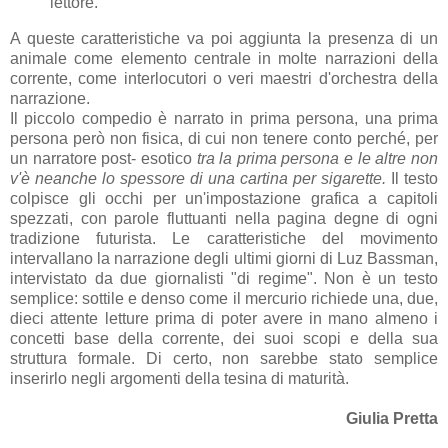
lettore.
A queste caratteristiche va poi aggiunta la presenza di un
animale come elemento centrale in molte narrazioni della
corrente, come interlocutori o veri maestri d'orchestra della
narrazione.
Il piccolo compedio è narrato in prima persona, una prima
persona però non fisica, di cui non tenere conto perché, per
un narratore post- esotico
tra la prima persona e le altre non
v'è neanche lo spessore di una cartina per sigarette.
Il testo
colpisce gli occhi per un'impostazione grafica a capitoli
spezzati, con parole fluttuanti nella pagina degne di ogni
tradizione futurista. Le caratteristiche del movimento
intervallano la narrazione degli ultimi giorni di Luz Bassman,
intervistato da due giornalisti "di regime". Non è un testo
semplice: sottile e denso come il mercurio richiede una, due,
dieci attente letture prima di poter avere in mano almeno i
concetti base della corrente, dei suoi scopi e della sua
struttura formale. Di certo, non sarebbe stato semplice
inserirlo negli argomenti della tesina di maturità.
Giulia Pretta