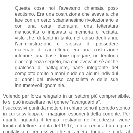
Questa cosa noi l'avevamo chiamata post-
esotismo. Era una costruzione che aveva a che
fare con un certo sciamanesimo rivoluzionario e
con una certa letteratura, una letteratura
manoscritta o imparata a memoria e recitata,
visto che, di tanto in tanto, nel corso degli anni,
l'amministrazione ci vietava di possedere
materiale di cancelleria; era una costruzione
interiore, una base dove ripiegare, un territorio
d'accoglienza segreto, ma che aveva in sè anche
qualcosa di battagliero, parte integrante del
complotto ordito a mani nude da alcuni individui
ai danni dell'universo capitalista e delle sue
innumerevoli ignominie.
Volendo per forza relegarlo in un settore più comprensibile,
lo si può incasellare nel genere "avanguardia".
I successivi punti da mettere in chiaro sono il periodo storico
in cui si sviluppa e i maggiori esponenti della corrente. Per
quanto riguarda il tempo, restiamo nell'incertezza: viene
fornita al lettore la data del 1997, con accenni ad un regime
capitalista e repressivo che incarcera, tortura e porta al