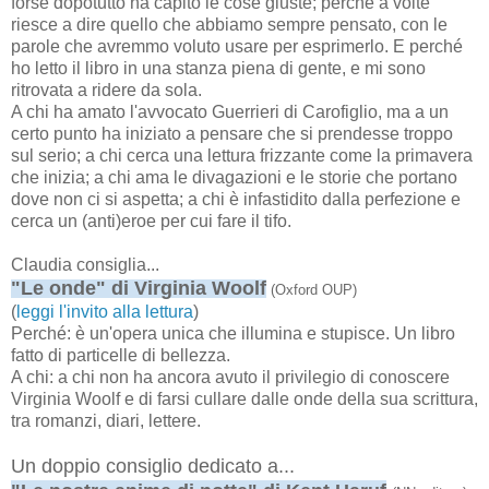
forse dopotutto ha capito le cose giuste; perché a volte
riesce a dire quello che abbiamo sempre pensato, con le
parole che avremmo voluto usare per esprimerlo. E perché
ho letto il libro in una stanza piena di gente, e mi sono
ritrovata a ridere da sola.
A chi ha amato l'avvocato Guerrieri di Carofiglio, ma a un
certo punto ha iniziato a pensare che si prendesse troppo
sul serio; a chi cerca una lettura frizzante come la primavera
che inizia; a chi ama le divagazioni e le storie che portano
dove non ci si aspetta; a chi è infastidito dalla perfezione e
cerca un (anti)eroe per cui fare il tifo.
Claudia consiglia...
"Le onde" di Virginia Woolf
(Oxford OUP)
(
leggi l'invito alla lettura
)
Perché: è un'opera unica che illumina e stupisce. Un libro
fatto di particelle di bellezza.
A chi: a chi non ha ancora avuto il privilegio di conoscere
Virginia Woolf e di farsi cullare dalle onde della sua scrittura,
tra romanzi, diari, lettere.
Un doppio consiglio dedicato a...