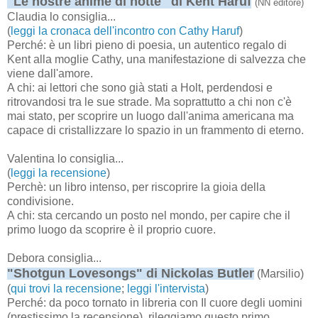
"Le nostre anime di notte" di Kent Haruf
(NN editore)
Claudia lo consiglia...
(
leggi la cronaca dell'incontro con Cathy Haruf
)
Perché: è un libri pieno di poesia, un autentico regalo di
Kent alla moglie Cathy, una manifestazione di salvezza che
viene dall'amore.
A chi: ai lettori che sono già stati a Holt, perdendosi e
ritrovandosi tra le sue strade. Ma soprattutto a chi non c'è
mai stato, per scoprire un luogo dall'anima americana ma
capace di cristallizzare lo spazio in un frammento di eterno.
Valentina lo consiglia...
(
leggi la recensione
)
Perchè: un libro intenso, per riscoprire la gioia della
condivisione.
A chi: sta cercando un posto nel mondo, per capire che il
primo luogo da scoprire è il proprio cuore.
Debora consiglia...
"Shotgun Lovesongs" di Nickolas Butler
(Marsilio)
(
qui trovi la recensione
;
leggi l'intervista
)
Perché: da poco tornato in libreria con Il cuore degli uomini
(prestissimo la recensione), rileggiamo questo primo,