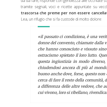
dà da fare, risponde con gentilezza alle occhiate so
tramite segnali, voci e ricette appuntate su vecch
trascorsa che preme per non essere cancella
Lea, un rifugio che si fa custode di molto dolore:
«il passato ci condiziona, è una ver
donne del convento, chiamate dalla vit
che hanno conosciuto e vissuto sin
ostracismo spietato il loro lutto. Qu
questa ingiustizia in modo diverso
chiudendosi ancora di più al mondo, 
buono anche dove, forse, questo non c
cerca di fare il resto della comunità,
a differenza delle altre vedove, che 
cui vivono, loro si ribellano, rivendica