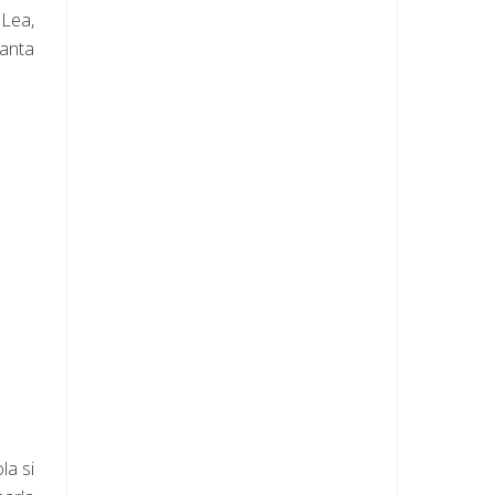
 Lea,
santa
la si