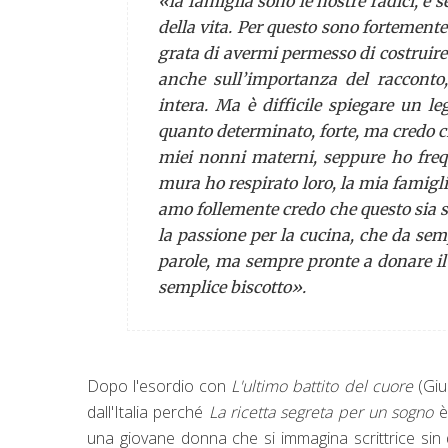
«la famiglia sono le nostre radici, e 
della vita. Per questo sono fortemente
grata di avermi permesso di costruir
anche sull’importanza del racconto,
intera. Ma è difficile spiegare un l
quanto determinato, forte, ma credo c
miei nonni materni, seppure ho frequ
mura ho respirato loro, la mia famiglia
amo follemente credo che questo sia st
la passione per la cucina, che da sem
parole, ma sempre pronte a donare il 
semplice biscotto».
Dopo l'esordio con
L'ultimo battito del cuore
(Giu
dall'Italia perché
La ricetta segreta per un sogno
è 
una giovane donna che si immagina scrittrice sin 