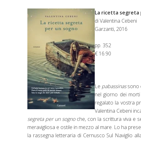
La ricetta segreta
di Valentina Cebeni
Garzanti, 2016
pp. 352
€ 16.90
Le
pabassinas
sono d
nel giorno dei mort
regalato la vostra p
Valentina Cebeni inc
segreta per un sogno
che, con la scrittura viva e 
meravigliosa e ostile in mezzo al mare. Lo ha pres
la rassegna letteraria di Cernusco Sul Naviglio alla