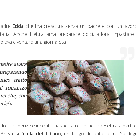
 madre
Edda
che l’ha cresciuta senza un padre e con un lavor
rietaria. Anche Elettra ama preparare dolci, adora impastare
voleva diventare una giornalista:
 madre avara
 preparando
nico tratto
 il romanzo
rei che, con
arle!».
 coincidenze e incontri inaspettati convincono Elettra a partir
rriva sull’
isola del Titano
, un luogo di fantasia tra Sarde