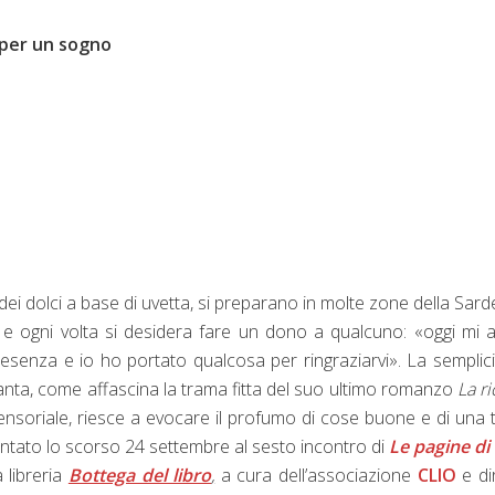
 per un sogno
ei dolci a base di uvetta, si preparano in molte zone della Sar
i e ogni volta si desidera fare un dono a qualcuno: «oggi mi 
resenza e io ho portato qualcosa per ringraziarvi». La semplici
anta, come affascina la trama fitta del suo ultimo romanzo
La ri
sensoriale, riesce a evocare il profumo di cose buone e di una 
entato lo scorso 24 settembre al sesto incontro di
Le pagine di 
 libreria
Bottega del libro
,
a cura dell’associazione
CLIO
e di