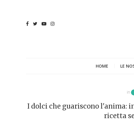
HOME
LE NO
in
I dolci che guariscono l'anima: i
ricetta s