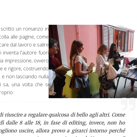
 scritto un romanzo in
colla alle pagine, come
care dal lavoro e salire
i inventa l'autore fuori
 mia impressione, ovvero
ne e rigore, costruendo
 e non lasciando nulla
si sa, una volta che si
roprio:
 riuscire a regalare qualcosa di bello agli altri. Come
dì dalle 8 alle 18, in fase di editing, invece, non ho
vogliono uscire, allora provo a girarci intorno perché