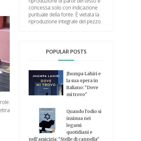
riproduzione di parte del testo è
concessa solo con indicazione
puntuale della fonte. È vietata la
riproduzione integrale del pezzo.
POPULAR POSTS
Jhumpa Lahiri e
la sua opera in
italiano: "Dove
mi trovo"
role.
ettra
Quando l’odio si
insinua nei
legami
quotidiani e
nell’amicizia: “Stelle di cannella”