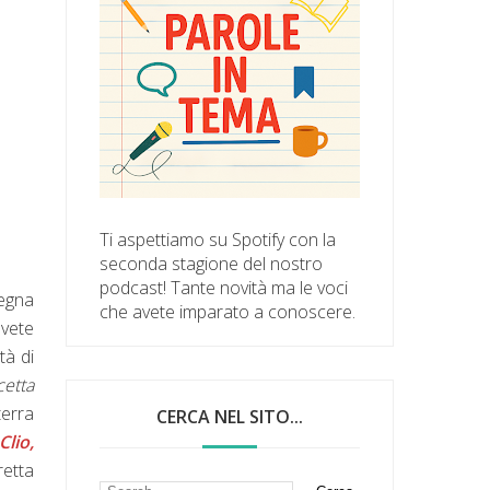
Ti aspettiamo su Spotify con la
seconda stagione del nostro
podcast! Tante novità ma le voci
degna
che avete imparato a conoscere.
avete
tà di
cetta
terra
CERCA NEL SITO...
Clio,
retta