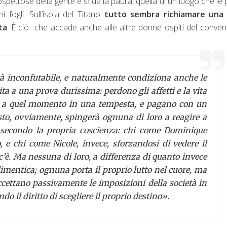
spettose della gente e sfida la paura, quella di un luogo che le 
i fogli. Sull’isola del Titano
tutto sembra richiamare una 
ta
. È ciò che accade anche alle altre donne ospiti del conven
ità inconfutabile, e naturalmente condiziona anche le
a a una prova durissima: perdono gli affetti e la vita
o a quel momento in una tempesta, e pagano con un
esto, ovviamente, spingerà ognuna di loro a reagire a
, secondo la propria coscienza: chi come Dominique
e chi come Nicole, invece, sforzandosi di vedere il
’è. Ma nessuna di loro, a differenza di quanto invece
 dimentica; ognuna porta il proprio lutto nel cuore, ma
accettano passivamente le imposizioni della società in
ndo il diritto di scegliere il proprio destino».