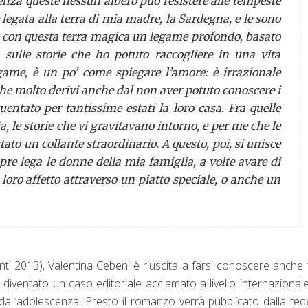
senza queste nessun albero può resistere alle tempeste
 legata alla terra di mia madre, la Sardegna, e le sono
e con questa terra magica un legame profondo, basato
 sulle storie che ho potuto raccogliere in una vita
egame, è un po’ come spiegare l’amore: è irrazionale
he molto derivi anche dal non aver potuto conoscere i
entato per tantissime estati la loro casa. Fra quelle
, le storie che vi gravitavano intorno, e per me che le
ato un collante straordinario. A questo, poi, si unisce
pre lega le donne della mia famiglia, a volte avare di
loro affetto attraverso un piatto speciale, o anche un
nti 2013), Valentina Cebeni è riuscita a farsi conoscere anche 
diventato un caso editoriale acclamato a livello internazional
dall’adolescenza. Presto il romanzo verrà pubblicato dalla te