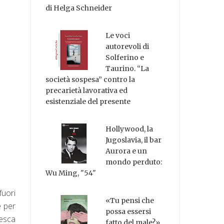
di Helga Schneider
Le voci
autorevoli di
Solferino e
Taurino. “La
società sospesa” contro la
precarietà lavorativa ed
esistenziale del presente
Hollywood, la
Jugoslavia, il bar
Aurora e un
mondo perduto:
Wu Ming, "54"
fuori
«Tu pensi che
e per
possa essersi
desca
fatto del male?»