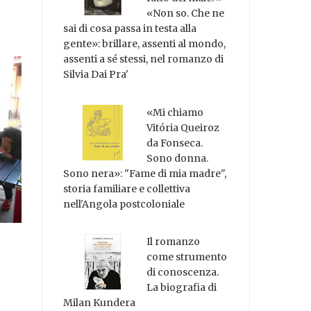
«Non so. Che ne
sai di cosa passa in testa alla
gente»: brillare, assenti al mondo,
assenti a sé stessi, nel romanzo di
Silvia Dai Pra'
«Mi chiamo
Vitória Queiroz
da Fonseca.
Sono donna.
Sono nera»: "Fame di mia madre",
storia familiare e collettiva
nell'Angola postcoloniale
Il romanzo
come strumento
di conoscenza.
La biografia di
Milan Kundera