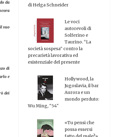
ndo da
di Helga Schneider
ancora
Le voci
il suo
autorevoli di
Solferino e
Taurino. “La
società sospesa” contro la
precarietà lavorativa ed
esistenziale del presente
nzo di
arlo e
Hollywood, la
Jugoslavia, il bar
Aurora e un
rò dei
mondo perduto:
Wu Ming, "54"
«Tu pensi che
possa essersi
fatto del male?»