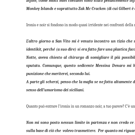
Infine, come molti miei coetanei sono stato pesantemente infl
Monkey Islands e soprattutto Zak Mc Cracken (di cui Gilbert è
Ironia e noir si fondono in modo quasi irridente nei confronti della
L’altro giorno a San Vito mi è venuto incontro un tizio che
identikit, perché (a suo dire) si era fatto fare una plastica fa
Notte, aveva chiesto al chirurgo di somigliare il più possibi
sputato. Comunque, questo sedicente Messina Denaro mi h
punizione che meriterei, secondo lui.
A parte gli scherzi, penso che la mafia se ne fotta altamente 
senso dell’umorismo dei siciliani.
Quanto può entrare l’ironia in un romanzo noir, a tuo parere? C’è un l
Non mi sono posto nessun limite in partenza e non credo ce n
sulla base di ciò che volevo trasmettere. Per quanto mi riguar