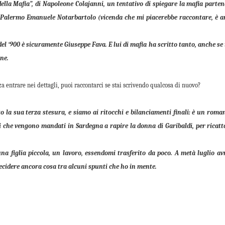
della Mafia”, di Napoleone Colajanni, un tentativo di spiegare la mafia parte
 di Palermo Emanuele Notarbartolo (vicenda che mi piacerebbe raccontare, è 
del ‘900 è sicuramente Giuseppe Fava. E lui di mafia ha scritto tanto, anche se 
ne.
za entrare nei dettagli, puoi raccontarci se stai scrivendo qualcosa di nuovo?
 la sua terza stesura, e siamo ai ritocchi e bilanciamenti finali: è un roma
 che vengono mandati in Sardegna a rapire la donna di Garibaldi, per ricatt
a figlia piccola, un lavoro, essendomi trasferito da poco. A metà luglio av
decidere ancora cosa tra alcuni spunti che ho in mente.