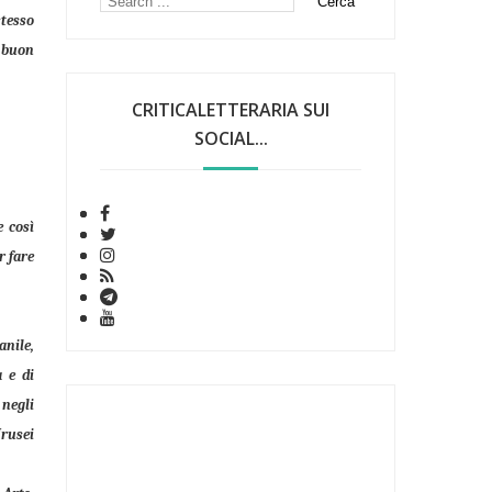
stesso
n buon
CRITICALETTERARIA SUI
SOCIAL...
e così
r fare
anile,
a e di
 negli
Urusei