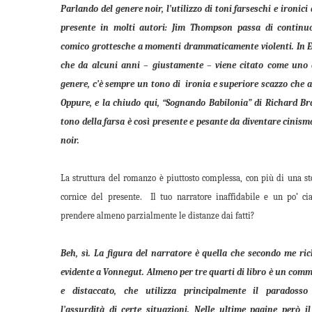
Parlando del genere noir, l’utilizzo di toni farseschi e ironici
presente in molti autori: Jim Thompson passa di continu
comico grottesche a momenti drammaticamente violenti. In 
che da alcuni anni – giustamente – viene citato come uno 
genere, c’è sempre un tono di ironia e superiore scazzo che a
Oppure, e la chiudo qui, “Sognando Babilonia” di Richard Bra
tono della farsa è così presente e pesante da diventare cinism
noir.
La struttura del romanzo è piuttosto complessa, con più di una st
cornice del presente. Il tuo narratore inaffidabile e un po’ cia
prendere almeno parzialmente le distanze dai fatti?
Beh, sì. La figura del narratore è quella che secondo me r
evidente a Vonnegut. Almeno per tre quarti di libro è un com
e distaccato, che utilizza principalmente il paradoss
l’assurdità di certe situazioni. Nelle ultime pagine però i