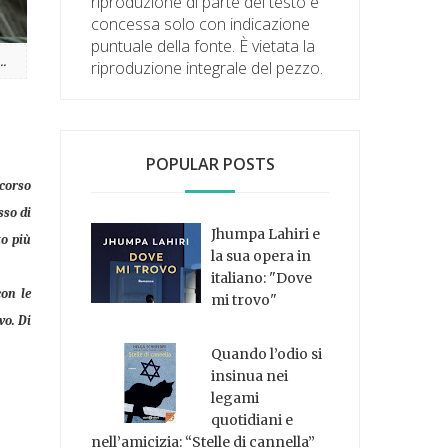
riproduzione di parte del testo è
concessa solo con indicazione
puntuale della fonte. È vietata la
..
riproduzione integrale del pezzo.
POPULAR POSTS
scorso
sso di
Jhumpa Lahiri e
to più
la sua opera in
italiano: "Dove
con le
mi trovo"
vo. Di
Quando l’odio si
insinua nei
legami
quotidiani e
nell’amicizia: “Stelle di cannella”