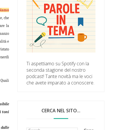
biamo
e, che
are la
manzo
lità e
istato
enerdì
Ti aspettiamo su Spotify con la
seconda stagione del nostro
podcast! Tante novità ma le voci
 Quali
che avete imparato a conoscere.
sibile
CERCA NEL SITO...
i toni
 dalle