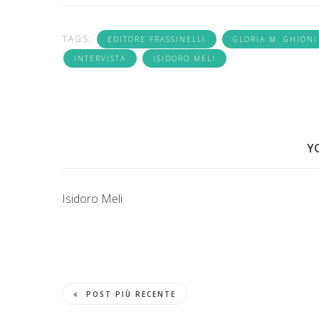
TAGS:
EDITORE FRASSINELLI
GLORIA M. GHIONI
INTERVISTA
ISIDORO MELI
Y
Isidoro Meli
POST PIÙ RECENTE