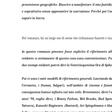
provenienze geografiche. Riuscire a manifestare il mio fastidio
e soprattutto senza appesantire la narrazione. Perché poi l’as
sapore in bocca.
Nel romanzo, fai un largo uso di scene che richiamano fumetti e imm
In questo romanzo pensavo fosse esplicito il riferimento a
evidente (e ovviamente di questa cosa sono contentissimo). Poi c
due esempi evidenti potrei dire la Venticinquesima Ora di Spike
Poi ci sono i miei modelli di riferimento generali. Lasciando d
Cervantes, i Dumas, Salgari), nell’ambito di cinema e fumet
conseguenza hanno influito sul mio stile. Brevemente, direi l
anni ’90, voglio dire), i Monty Python, Mel Brooks, Bud Spen
Yatsura), Kazushi Hagiwara (Bastard), Art Spiegelmann e Alan