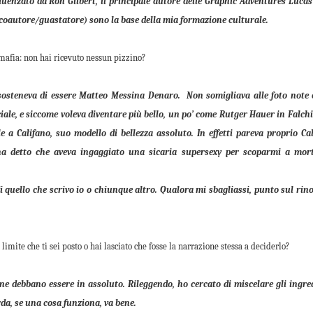
uenzato da Ron Gilbert, il principale autore delle Graphic Adventures Lucas
 coautore/guastatore) sono la base della mia formazione culturale.
 mafia: non hai ricevuto nessun pizzino?
 sosteneva di essere Matteo Messina Denaro. Non somigliava alle foto note 
cciale, e siccome voleva diventare più bello, un po’ come Rutger Hauer in Falchi
le a Califano, suo modello di bellezza assoluto. In effetti pareva proprio Ca
a detto che aveva ingaggiato una sicaria supersexy per scoparmi a mort
di quello che scrivo io o chiunque altro. Qualora mi sbagliassi, punto sul ri
imite che ti sei posto o hai lasciato che fosse la narrazione stessa a deciderlo?
e debbano essere in assoluto. Rileggendo, ho cercato di miscelare gli ingre
da, se una cosa funziona, va bene.