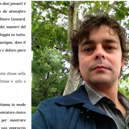
 a dosi pesanti è
o da atmosfere
Elmore Leonard,
dei maestri del
leggia su tutto.
utigan, dove il
o e dolore: puro
oria chiuse nella
ltrone è utile a
ichiama in modo
mentatore cinico
o per mostrare
l suo approccio