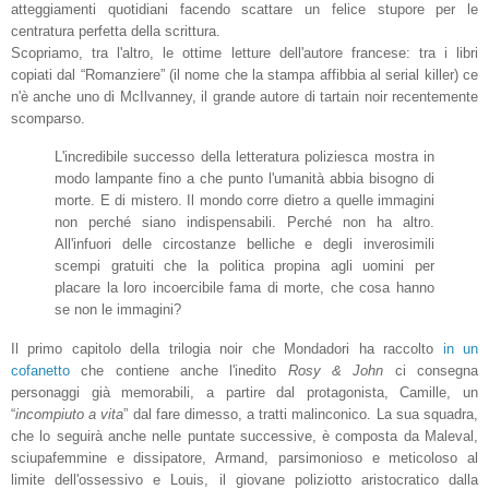
atteggiamenti quotidiani facendo scattare un felice stupore per le
centratura perfetta della scrittura.
Scopriamo, tra l'altro, le ottime letture dell'autore francese: tra i libri
copiati dal “Romanziere” (il nome che la stampa affibbia al serial killer) ce
n'è anche uno di McIlvanney, il grande autore di tartain noir recentemente
scomparso.
L'incredibile successo della letteratura poliziesca mostra in
modo lampante fino a che punto l'umanità abbia bisogno di
morte. E di mistero. Il mondo corre dietro a quelle immagini
non perché siano indispensabili. Perché non ha altro.
All'infuori delle circostanze belliche e degli inverosimili
scempi gratuiti che la politica propina agli uomini per
placare la loro incoercibile fama di morte, che cosa hanno
se non le immagini?
Il primo capitolo della trilogia noir che Mondadori ha raccolto
in un
cofanetto
che contiene anche l'inedito
Rosy & John
ci consegna
personaggi già memorabili, a partire dal protagonista, Camille, un
“
incompiuto a vita
” dal fare dimesso, a tratti malinconico. La sua squadra,
che lo seguirà anche nelle puntate successive, è composta da Maleval,
sciupafemmine e dissipatore, Armand, parsimonioso e meticoloso al
limite dell'ossessivo e Louis, il giovane poliziotto aristocratico dalla