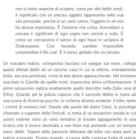
non si tratta neanche di scoprire, come per altri delitti simili,
il significato che un preciso oggetto rappresenta nella sua
vita personale, perché in un certo senso, l'oggetto in sé non
ha alcuna importanza. È l'insieme che conta. Arrovellarsi a
cercare il significato di ogni segno non servirà a nulla. È
come se cercassimo il senso di ogni frase in un'opera di
Shakespeare. Così facnedo, sarebbe impossibile
comprendere il
Re Lear
. È il senso globale che va cercato.
Un macabro indizio, un'impronta lasciata col sangue sul muro, collega
questi efferati delitti ad un vecchio caso in cui la vittima, orrendamente
ferita, era una prostituta, come le due donne appena trovate. Nel tormento
suscitato in Camille da quelle morti, improvvisa arriva un'illuminazione: il
primo assassinio replica esattamente quello descritto nella
Dalia nera
di
Ellroy. Quando poi la polizia capisce che il secondo delitto si ispira ad
una scena di
American psycho
, lo schema diventa evidente: il killer ripete
i crimini di romanzi noir. Stando alle parole del dottor Crest, lo psicologo
chiamato a supporto della Omicidi, si tratta di un assassino seriale le cui
azioni violente sono un vano tentativo di trovare appagamento in una
ricerca che è invece destinata a non finire mai portando con sé sempre
nuovi delitti.
Sapere della passione letteraria del killer non aiuta però la
polizia a trovarlo. Proprio quando, a causa delle continue fughe di notizie