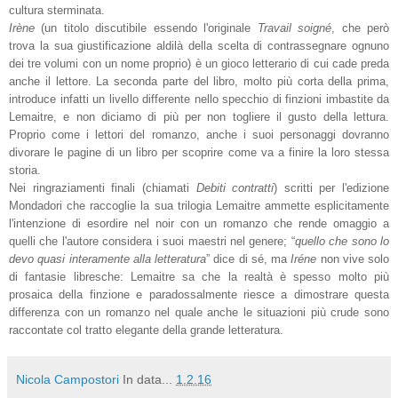
cultura sterminata.
Irène
(un titolo discutibile essendo l'originale
Travail soigné
, che però
trova la sua giustificazione aldilà della scelta di contrassegnare ognuno
dei tre volumi con un nome proprio) è un gioco letterario di cui cade preda
anche il lettore. La seconda parte del libro, molto più corta della prima,
introduce infatti un livello differente nello specchio di finzioni imbastite da
Lemaitre, e non diciamo di più per non togliere il gusto della lettura.
Proprio come i lettori del romanzo, anche i suoi personaggi dovranno
divorare le pagine di un libro per scoprire come va a finire la loro stessa
storia.
Nei ringraziamenti finali (chiamati
Debiti contratti
)
scritti per l'edizione
Mondadori che raccoglie la sua trilogia
Lemaitre ammette esplicitamente
l'intenzione di esordire nel noir con un romanzo che rende omaggio a
quelli che l'autore considera i suoi maestri nel genere; “
quello che sono lo
devo quasi interamente alla letteratura
” dice di sé, ma
Iréne
non vive solo
di fantasie libresche: Lemaitre sa che la realtà è spesso molto più
prosaica della finzione e paradossalmente riesce a dimostrare questa
differenza con un romanzo nel quale anche le situazioni più crude sono
raccontate col tratto elegante della grande letteratura.
Nicola Campostori
In data...
1.2.16