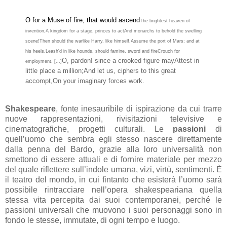
O for a Muse of fire, that would ascend
The brightest heaven of
invention,
A kingdom for a stage, princes to act
And monarchs to behold the swelling
scene!
Then should the warlike Harry, like himself,
Assume the port of Mars; and at
his heels,
Leash'd in like hounds, should famine, sword and fire
Crouch for
O, pardon! since a crooked figure may
Attest in
employment. [...]
little place a million;
And let us, ciphers to this great
accompt,
On your imaginary forces work.
Shakespeare
, fonte inesauribile di ispirazione da cui trarre
nuove rappresentazioni, rivisitazioni televisive e
cinematografiche, progetti culturali. Le
passioni
di
quell’uomo che sembra egli stesso nascere direttamente
dalla penna del Bardo, grazie alla loro universalità non
smettono di essere attuali e di fornire materiale per mezzo
del quale riflettere sull’indole umana, vizi, virtù, sentimenti. È
il teatro del mondo, in cui fintanto che esisterà l’uomo sarà
possibile rintracciare nell’opera shakespeariana quella
stessa vita percepita dai suoi contemporanei, perché le
passioni universali che muovono i suoi personaggi sono in
fondo le stesse, immutate, di ogni tempo e luogo.