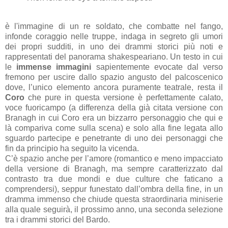
è l'immagine di un re soldato, che combatte nel fango,
infonde coraggio nelle truppe, indaga in segreto gli umori
dei propri sudditi, in uno dei drammi storici più noti e
rappresentati del panorama shakespeariano. Un testo in cui
le
immense immagini
sapientemente evocate dal verso
fremono per uscire dallo spazio angusto del palcoscenico
dove, l’unico elemento ancora puramente teatrale, resta il
Coro
che pure in questa versione è perfettamente calato,
voce fuoricampo (a differenza della già citata versione con
Branagh in cui Coro era un bizzarro personaggio che qui e
là compariva come sulla scena) e solo alla fine legata allo
sguardo partecipe e penetrante di uno dei personaggi che
fin da principio ha seguito la vicenda.
C’è spazio anche per l’amore (romantico e meno impacciato
della versione di Branagh, ma sempre caratterizzato dal
contrasto tra due mondi e due culture che faticano a
comprendersi), seppur funestato dall’ombra della fine, in un
dramma immenso che chiude questa straordinaria miniserie
alla quale seguirà, il prossimo anno, una seconda selezione
tra i drammi storici del Bardo.