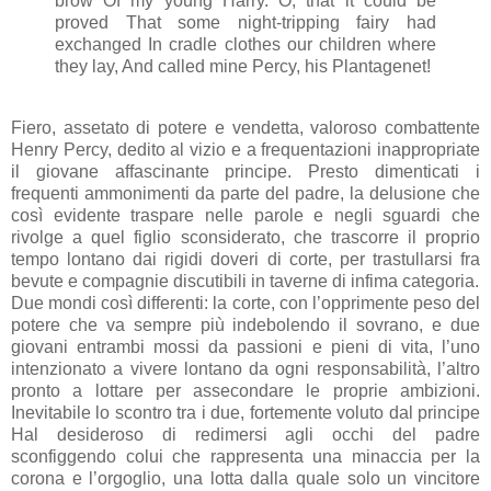
brow Of my young Harry. O, that it could be
proved That some night-tripping fairy had
exchanged In cradle clothes our children where
they lay, And called mine Percy, his Plantagenet!
Fiero, assetato di potere e vendetta, valoroso combattente
Henry Percy, dedito al vizio e a frequentazioni inappropriate
il giovane affascinante principe. Presto dimenticati i
frequenti ammonimenti da parte del padre, la delusione che
così evidente traspare nelle parole e negli sguardi che
rivolge a quel figlio sconsiderato, che trascorre il proprio
tempo lontano dai rigidi doveri di corte, per trastullarsi fra
bevute e compagnie discutibili in taverne di infima categoria.
Due mondi così differenti: la corte, con l’opprimente peso del
potere che va sempre più indebolendo il sovrano, e due
giovani entrambi mossi da passioni e pieni di vita, l’uno
intenzionato a vivere lontano da ogni responsabilità, l’altro
pronto a lottare per assecondare le proprie ambizioni.
Inevitabile lo scontro tra i due, fortemente voluto dal principe
Hal desideroso di redimersi agli occhi del padre
sconfiggendo colui che rappresenta una minaccia per la
corona e l’orgoglio, una lotta dalla quale solo un vincitore