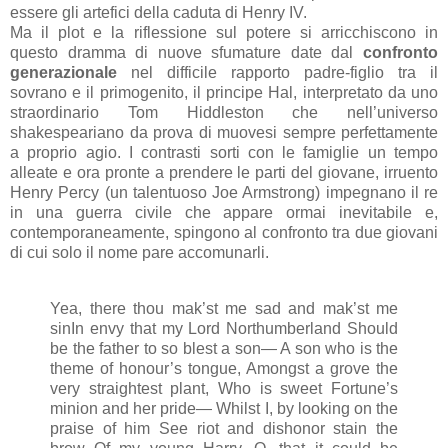
essere gli artefici della caduta di Henry IV.
Ma il plot e la riflessione sul potere si arricchiscono in
questo dramma di nuove sfumature date dal
confronto
generazionale
nel difficile rapporto padre-figlio tra il
sovrano e il primogenito, il principe Hal, interpretato da uno
straordinario Tom Hiddleston che nell’universo
shakespeariano da prova di muovesi sempre perfettamente
a proprio agio. I contrasti sorti con le famiglie un tempo
alleate e ora pronte a prendere le parti del giovane, irruento
Henry Percy (un talentuoso Joe Armstrong) impegnano il re
in una guerra civile che appare ormai inevitabile e,
contemporaneamente, spingono al confronto tra due giovani
di cui solo il nome pare accomunarli.
Yea, there thou mak’st me sad and mak’st me
sinIn envy that my Lord Northumberland Should
be the father to so blest a son— A son who is the
theme of honour’s tongue, Amongst a grove the
very straightest plant, Who is sweet Fortune’s
minion and her pride— Whilst I, by looking on the
praise of him See riot and dishonor stain the