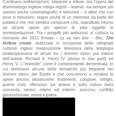
Cambiano ambientazioni, interpreti e letture, ma l’opera del
drammaturgo inglese intriga registi – teatrali, ma sempre più
spesso anche cinematografici e televisivi – e attori che con
esso si misurano, segno anche di un interesse da parte del
pubblico che non sembra conoscere crisi, soprattutto intorno
ad alcune opere più spesso di altre oggetto di
reinterpretazione. Tra i progetti più ambiziosi si colloca la
miniserie del 2012 firmata – ça va san dire – Bbc,
The
Hollow crown
, realizzata in occasione delle olimpiadi
culturali inglesi: trasposizione televisiva della tetralogia
shakespeariana di alcuni tra i drammi storici più intensi
dell’autore: Richard II, Henry IV (diviso in due parti) ed
Henry V. L’”enrieide” come è comunemente denominata, in
cui dominano alcune delle tematiche più frequenti nei
drammi storici del Bardo e che concorrono a rendere le
opere ancora attualissime: tradimenti, congiure, intrighi,
guerre civili, riflessioni sul potere e sulla natura della
sovranità, nemici interni ed esterni, amicizia, conflitto
generazionale, onore e patria.