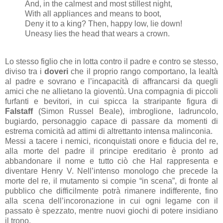
And, in the calmest and most stillest night,
With all appliances and means to boot,
Deny it to a king? Then, happy low, lie down!
Uneasy lies the head that wears a crown.
Lo stesso figlio che in lotta contro il padre e contro se stesso,
diviso tra i
doveri
che il proprio rango comportano, la lealtà
al padre e sovrano e l’incapacità di affrancarsi da quegli
amici che ne allietano la gioventù. Una compagnia di piccoli
furfanti e bevitori, in cui spicca la straripante figura di
Falstaff
(Simon Russel Beale), imbroglione, ladruncolo,
bugiardo, personaggio capace di passare da momenti di
estrema comicità ad attimi di altrettanto intensa malinconia.
Messi a tacere i nemici, riconquistati onore e fiducia del re,
alla morte del padre il principe ereditario è pronto ad
abbandonare il nome e tutto ciò che Hal rappresenta e
diventare Henry V. Nell’intenso monologo che precede la
morte del re, il mutamento si compie “in scena”, di fronte al
pubblico che difficilmente potrà rimanere indifferente, fino
alla scena dell’incoronazione in cui ogni legame con il
passato è spezzato, mentre nuovi giochi di potere insidiano
il trono.