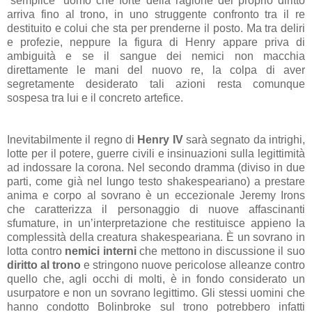
“semplice” uomo che forte della ragione del proprio diritto
arriva fino al trono, in uno struggente confronto tra il re
destituito e colui che sta per prenderne il posto. Ma tra deliri
e profezie, neppure la figura di Henry appare priva di
ambiguità e se il sangue dei nemici non macchia
direttamente le mani del nuovo re, la colpa di aver
segretamente desiderato tali azioni resta comunque
sospesa tra lui e il concreto artefice.
Inevitabilmente il regno di
Henry IV
sarà segnato da intrighi,
lotte per il potere, guerre civili e insinuazioni sulla legittimità
ad indossare la corona. Nel secondo dramma (diviso in due
parti, come già nel lungo testo shakespeariano) a prestare
anima e corpo al sovrano è un eccezionale Jeremy Irons
che caratterizza il personaggio di nuove affascinanti
sfumature, in un’interpretazione che restituisce appieno la
complessità della creatura shakespeariana. È un sovrano in
lotta contro
nemici interni
che mettono in discussione il suo
diritto al trono
e stringono nuove pericolose alleanze contro
quello che, agli occhi di molti, è in fondo considerato un
usurpatore e non un sovrano legittimo. Gli stessi uomini che
hanno condotto Bolinbroke sul trono potrebbero infatti