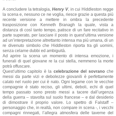
A concludere la tetralogia,
Henry V
, in cui Hiddleston regge
la scena e, nessuno ce ne voglia, riesce grazie a questa più
recente versione a mettere in ombra la precedente
trasposizione con Kenneth Branagh la quale, vista a
distanza di così tanto tempo, patisce di un fare recitativo in
parte superato, per lasciare il posto in quest’ultima versione
ad un’interpretazione altrettanto intensa ma più umana, di un
re divenuto simbolo che Hiddleston riporta tra gli uomini,
senza celarne dubbi ed ambiguità.
Ad aprire la scena un momento di intensa emozione, i
funerali di quel giovane re la cui stella, nemmeno la morte
potrà offuscare.
Quest’ultimo capitolo è la
celebrazione del sovrano
che
messi da parte vizi e debolezze giovanili è perfettamente
calato nel ruolo per cui è nato. Ogni legame con le vecchie
compagnie è stato reciso, gli ultimi, deboli, echi di quel
tempo passato sono presto messi a tacere dall’urgenza
della guerra – stavolta sul suolo francese – e dal desiderio
di dimostrare il proprio valore. Lo spettro di Falstaff –
personaggio che, in realtà, non compare in scena -, i vecchi
compagni rinnegati, l’allegra atmosfera delle taverne del