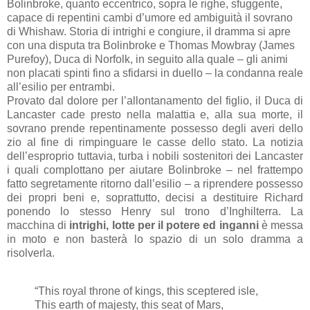
Bolinbroke, quanto eccentrico, sopra le righe, sfuggente,
capace di repentini cambi d’umore ed ambiguità il sovrano
di Whishaw. Storia di intrighi e congiure, il dramma si apre
con una disputa tra Bolinbroke e Thomas Mowbray (James
Purefoy), Duca di Norfolk, in seguito alla quale – gli animi
non placati spinti fino a sfidarsi in duello – la condanna reale
all’esilio per entrambi.
Provato dal dolore per l’allontanamento del figlio, il Duca di
Lancaster cade presto nella malattia e, alla sua morte, il
sovrano prende repentinamente possesso degli averi dello
zio al fine di rimpinguare le casse dello stato. La notizia
dell’esproprio tuttavia, turba i nobili sostenitori dei Lancaster
i quali complottano per aiutare Bolinbroke – nel frattempo
fatto segretamente ritorno dall’esilio – a riprendere possesso
dei propri beni e, soprattutto, decisi a destituire Richard
ponendo lo stesso Henry sul trono d’Inghilterra. La
macchina di
intrighi, lotte per il potere ed inganni
è messa
in moto e non basterà lo spazio di un solo dramma a
risolverla.
“This royal throne of kings, this sceptered isle,
This earth of majesty, this seat of Mars,