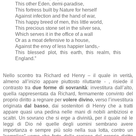
This other Eden, demi-paradise,
This fortress built by Nature for herself
Against infection and the hand of war,
This happy breed of men, this little world,
This precious stone set in the silver sea,
Which serves it in the office of a wall
Or as a moat defensive to a house,
Against the envy of less happier lands,-
This blessed plot, this earth, this realm, this
England.”
Nello scontro tra Richard ed Henry – il quale in verità,
almeno all’inizio appare piuttosto riluttante - , risiede il
contrasto tra
due forme di sovranità
: investitura dall’alto,
quella rappresentata da Richard, fermamente convinto del
proprio diritto a regnare per
volere divino
, verso l’investitura
originata
dal basso
, dai sostenitori di Henry che a tratti
appare quasi una pedina nelle mani di nobili ambiziosi e
scaltri. Un sovrano che si erge a divinità, per il quale né le
leggi di Dio né quelle degli uomini sembrano avere
importanza e sempre più solo nella sua lotta, contro un