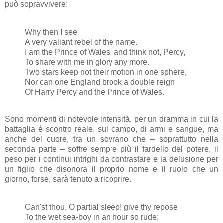
può sopravvivere:
Why then I see
A very valiant rebel of the name.
I am the Prince of Wales; and think not, Percy,
To share with me in glory any more.
Two stars keep not their motion in one sphere,
Nor can one England brook a double reign
Of Harry Percy and the Prince of Wales.
Sono momenti di notevole intensità, per un dramma in cui la
battaglia è scontro reale, sul campo, di armi e sangue, ma
anche del cuore, tra un sovrano che – soprattutto nella
seconda parte – soffre sempre più il fardello del potere, il
peso per i continui intrighi da contrastare e la delusione per
un figlio che disonora il proprio nome e il ruolo che un
giorno, forse, sarà tenuto a ricoprire.
Can'st thou, O partial sleep! give thy repose
To the wet sea-boy in an hour so rude;