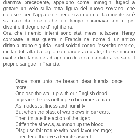
dramma precedente, appaiono come immagini fugaci a
gettare un velo sulla retta figura del nuovo sovrano, che
colpisce per l’apparente freddezza con cui facilmente si è
staccato da quelli che un tempo chiamava amici, per
divenire il degno re d’Inghilterra.
Ora, che i nemici interni sono stati messi a tacere, Henry
combatte la sua guerra in Francia nel nome di un antico
diritto al trono e guida i suoi soldati contro l’esercito nemico,
incitandoli alla battaglia con parole accorate, che sembrano
rivolte direttamente ad ognuno di loro chiamato a versare il
proprio sangue in Francia:
Once more unto the breach, dear friends, once
more;
Or close the wall up with our English dead!
In peace there's nothing so becomes a man
As modest stillness and humility:
But when the blast of war blows in our ears,
Then imitate the action of the tiger;
Stiffen the sinews, summon up the blood,
Disguise fair nature with hard-favoured rage;
Then lend the eye a terrible aspect.