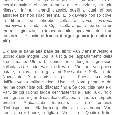
eterni nostalgici; ci sono i romanzi d’introspezione, per i più
riflessivi; infine, i grandi classici, quelli ai quali si può
attingere per non sbagliare mai. E io davvero non so dove,
in libreria, si potrebbe collocare
Come un’onda
improvvisa
di Linda Lê. Ogni scelta apparirebbe come un
errore di giudizio, un imperdonabile impoverimento di un
romanzo che contiene
tracce di ogni genere (e molto di
più).
È gialla la trama alla base del libro: Van viene investito e
ucciso dalla moglie Lou, all'uscita dell’appartamento della
sua amante, Ulma. È storico nelle lunghe digressioni
sull'infanzia e l’adolescenza di Van in Vietnam, suo paese
natale, a cavallo tra gli anni Sessanta e Settanta del
Novecento. Anni durissimi per il Paese, sconvolto
dall'intervento militare degli Usa nel Nord prima, e dal
regime comunista poi, dilagato fino a Saigon, città natale di
Van, da cui l’uomo fugge per trasferirsi a Parigi a quindici
anni, grazie ai grandi sacrifici dell’adorata madre, interprete
presso l’Ambasciata francese. È un romanzo
d’introspezione nella forma: quattro voci si alternano, Van,
Lou, Ulma e Laure, la figlia di Van e Lou. Quattro distinti