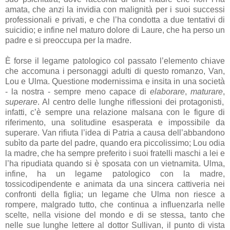
amata, che anzi la invidia con malignità per i suoi successi
professionali e privati, e che l’ha condotta a due tentativi di
suicidio; e infine nel maturo dolore di Laure, che ha perso un
padre e si preoccupa per la madre.
È forse il legame patologico col passato l’elemento chiave
che accomuna i personaggi adulti di questo romanzo, Van,
Lou e Ulma. Questione modernissima e insita in una società
- la nostra - sempre meno capace di
elaborare
,
maturare
,
superare
. Al centro delle lunghe riflessioni dei protagonisti,
infatti, c’è sempre una relazione malsana con le figure di
riferimento, una solitudine esasperata e impossibile da
superare. Van rifiuta l’idea di Patria a causa dell’abbandono
subìto da parte del padre, quando era piccolissimo; Lou odia
la madre, che ha sempre preferito i suoi fratelli maschi a lei e
l’ha ripudiata quando si è sposata con un vietnamita. Ulma,
infine, ha un legame patologico con la madre,
tossicodipendente e animata da una sincera cattiveria nei
confronti della figlia; un legame che Ulma non riesce a
rompere, malgrado tutto, che continua a influenzarla nelle
scelte, nella visione del mondo e di se stessa, tanto che
nelle sue lunghe lettere al dottor Sullivan, il punto di vista