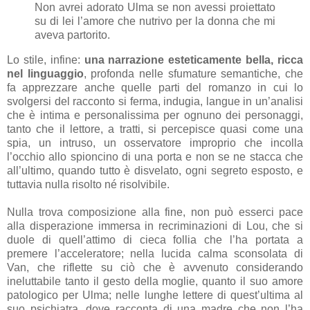
Non avrei adorato Ulma se non avessi proiettato
su di lei l’amore che nutrivo per la donna che mi
aveva partorito.
Lo stile, infine:
una narrazione esteticamente bella, ricca
nel linguaggio
, profonda nelle sfumature semantiche, che
fa apprezzare anche quelle parti del romanzo in cui lo
svolgersi del racconto si ferma, indugia, langue in un’analisi
che è intima e personalissima per ognuno dei personaggi,
tanto che il lettore, a tratti, si percepisce quasi come una
spia, un intruso, un osservatore improprio che incolla
l’occhio allo spioncino di una porta e non se ne stacca che
all’ultimo, quando tutto è disvelato, ogni segreto esposto, e
tuttavia nulla risolto né risolvibile.
Nulla trova composizione alla fine, non può esserci pace
alla disperazione immersa in recriminazioni di Lou, che si
duole di quell’attimo di cieca follia che l’ha portata a
premere l’acceleratore; nella lucida calma sconsolata di
Van, che riflette su ciò che è avvenuto considerando
ineluttabile tanto il gesto della moglie, quanto il suo amore
patologico per Ulma; nelle lunghe lettere di quest’ultima al
suo psichiatra, dove racconta di una madre che non l’ha