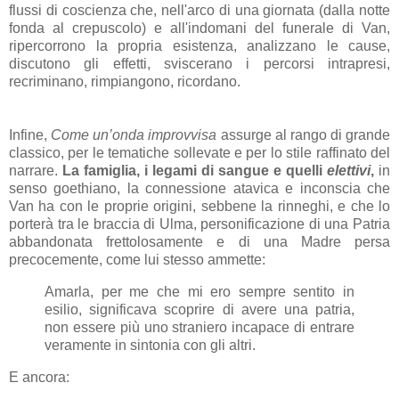
flussi di coscienza che, nell'arco di una giornata (dalla notte
fonda al crepuscolo) e all'indomani del funerale di Van,
ripercorrono la propria esistenza, analizzano le cause,
discutono gli effetti, sviscerano i percorsi intrapresi,
recriminano, rimpiangono, ricordano.
Infine,
Come un’onda improvvisa
assurge al rango di grande
classico, per le tematiche sollevate e per lo stile raffinato del
narrare.
La famiglia, i legami di sangue e quelli
elettivi
,
in
senso goethiano, la connessione atavica e inconscia che
Van ha con le proprie origini, sebbene la rinneghi, e che lo
porterà tra le braccia di Ulma, personificazione di una Patria
abbandonata frettolosamente e di una Madre persa
precocemente, come lui stesso ammette:
Amarla, per me che mi ero sempre sentito in
esilio, significava scoprire di avere una patria,
non essere più uno straniero incapace di entrare
veramente in sintonia con gli altri.
E ancora: