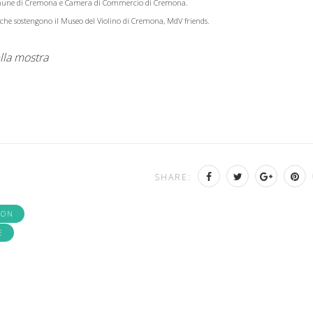
Comune di Cremona e Camera di Commercio di Cremona.
che sostengono il Museo del Violino di Cremona, MdV friends.
lla mostra
SHARE:
SON
E