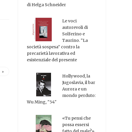
di Helga Schneider
Le voci
autorevoli di
Solferino e
Taurino. “La
società sospesa” contro la
precarietà lavorativa ed
esistenziale del presente
Hollywood, la
Jugoslavia, il bar
Aurora e un
mondo perduto:
Wu Ming, "54"
«Tu pensi che
possa essersi
fatto del male?»