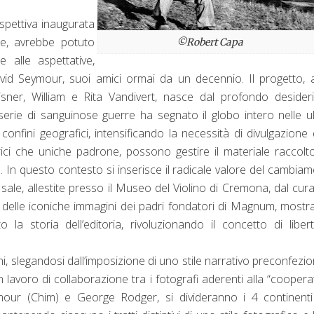
spettiva inaugurata
, avrebbe potuto
©Robert Capa
 alle aspettative,
vid Seymour, suoi amici ormai da un decennio. Il progetto, 
ner, William e Rita Vandivert, nasce dal profondo desideri
 serie di sanguinose guerre ha segnato il globo intero nelle u
onfini geografici, intensificando la necessità di divulgazione 
ici che uniche padrone, possono gestire il materiale raccolt
 In questo contesto si inserisce il radicale valore del cambia
ale, allestite presso il Museo del Violino di Cremona, dal cur
delle iconiche immagini dei padri fondatori di Magnum, most
to la storia dell’editoria, rivoluzionando il concetto di liber
ni, slegandosi dall’imposizione di uno stile narrativo preconfezi
 lavoro di collaborazione tra i fotografi aderenti alla “cooperat
mour (Chim) e George Rodger, si divideranno i 4 continenti