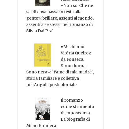
«Non so. Che ne
sai di cosa passa in testa alla
gente»: brillare, assenti al mondo,
assenti a sé stessi, nel romanzo di
Silvia Dai Pra'
«Mi chiamo
Vitória Queiroz
da Fonseca.
Sono donna.
Sono nera»: "Fame di mia madre",
storia familiare e collettiva
nell'Angola postcoloniale
Il romanzo
come strumento
di conoscenza.
La biografia di
Milan Kundera