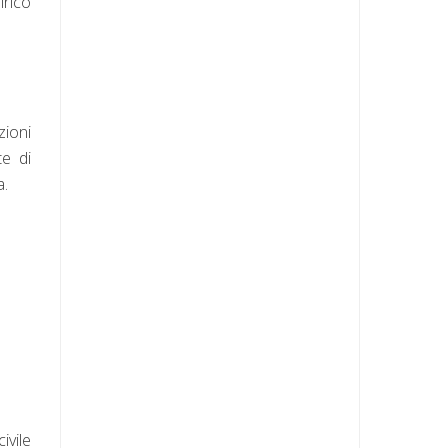
irico
zioni
te di
a.
ivile