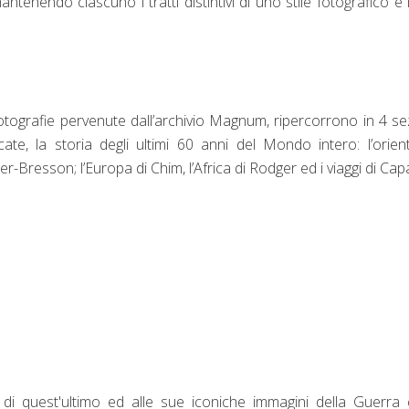
enendo ciascuno i tratti distintivi di uno stile fotografico e l
otografie pervenute dall’archivio Magnum, ripercorrono in 4 se
cate, la storia degli ultimi 60 anni del Mondo intero: l’orien
ier-Bresson; l’Europa di Chim, l’Africa di Rodger ed i viaggi di Cap
di quest'ultimo ed alle sue iconiche immagini della Guerra c