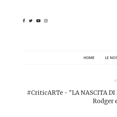
HOME
LE NO
i
#CriticARTe - "LA NASCITA DI 
Rodger e