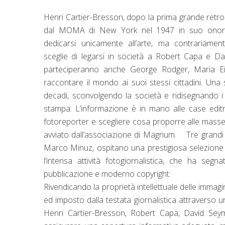
Henri Cartier-Bresson, dopo la prima grande retro
dal MOMA di New York nel 1947 in suo onore
dedicarsi unicamente all’arte, ma contrariamente
sceglie di legarsi in società a Robert Capa e Da
parteciperanno anche George Rodger, Maria Eis
raccontare il mondo ai suoi stessi cittadini. Una
decadi, sconvolgendo la società e ridisegnando i c
stampa. L’informazione è in mano alle case editr
fotoreporter e scegliere cosa proporre alle masse.
avviato dall’associazione di Magnum. Tre grandi s
Marco Minuz, ospitano una prestigiosa selezione 
l’intensa attività fotogiornalistica, che ha segna
pubblicazione e moderno copyright.
Rivendicando la proprietà intellettuale delle immagi
ed imposto dalla testata giornalistica attraverso un
Henri Cartier-Bresson, Robert Capa, David Sey