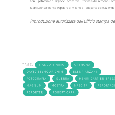
Con il patrocinio di Regione Lombardia, Provincia di Cremona, 
Main Sponsor Banca Popolare di Milano e il supporto delle aziende 
Riproduzione autorizzata dall'ufficio stampa de
TAGS:
BIANCO E NERO
CREMONA
DAVID SEYMOUR CHIM
ELENA ARZANI
FOTOGRAFIA
GUERRA
HENRI CARTIER BRES
MAGNUM
MOSTRA
NASCITA
REPORTAG
REPORTER
ROBERT CAPA