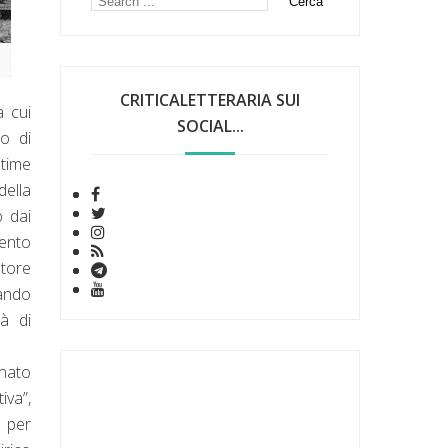
CRITICALETTERARIA SUI
a cui
SOCIAL...
o di
ltime
della
o dai
mento
atore
rando
tà di
onato
iva”,
 per