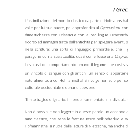
I Greci
L'assimilazione del mondo classico da parte di Hofmannsthal
volle per lui suo padre, poi approfondita al
Gymnasium
, co
dimestichezza con i classici e con le loro lingue. Dimestic
ricorso ad immagini tratte dall'antichità per spiegare eventi
nella scrittura: una sorta di linguaggio primordiale, ch
paragone con la sua attualità, quasi come fosse una
Urspra
la sintassi del comportamento umano. Il legame che così si
un vincolo di sangue con gli antichi, un senso di appartene
naturalmente, a cui Hofmannsthal si rivolge non solo per sod
culturale occidentale e donarle coesione:
“Il mito tragico originario: il mondo frammentato in individui 
Non è possibile non leggere in queste parole un accenno a 
mito classico, che sana le fratture insite nell'individuo e n
Hofmannsthal si nutre della lettura di Nietzsche, ma anche