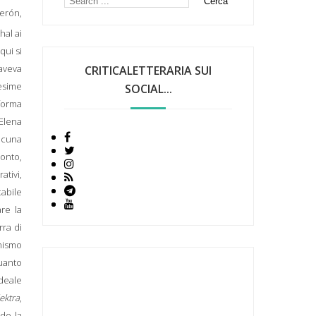
erón,
hal ai
qui si
aveva
CRITICALETTERARIA SUI
 esime
SOCIAL...
 forma
 Elena
lcuna
conto,
ativi,
cabile
are la
ra di
anismo
quanto
deale
lektra
,
do la