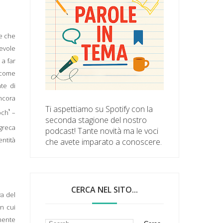
ne che
tevole
 a far
a come
te di
ncora
Ti aspettiamo su Spotify con la
1
och
–
seconda stagione del nostro
 greca
podcast! Tante novità ma le voci
entità
che avete imparato a conoscere.
CERCA NEL SITO...
va del
in cui
rmente