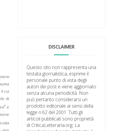
DISCLAIMER
Questo sito non rappresenta una
testata giornalistica, esprime il
terie
personale punto di vista degli
rauma
autori dei post e viene aggiornato
il cui
senza alcuna periodicità. Non
ole di
può pertanto considerarsi un
prodotto editoriale ai sensi della
9
are
e
legge n.62 del 2001. Tutti gli
sione
articoli pubblicati sono proprietà
izzata
di CriticaLetteraria.org. La
 vivo