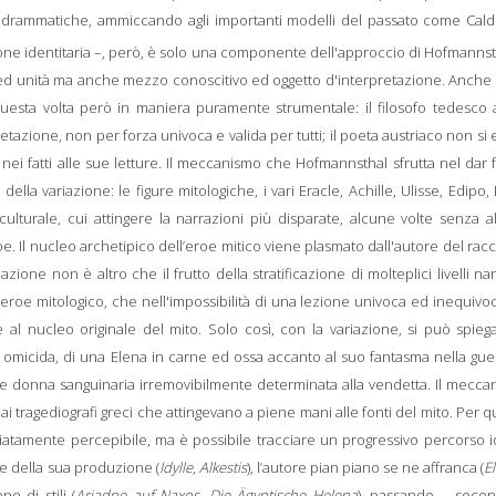
me drammatiche, ammiccando agli importanti modelli del passato come Cald
ione identitaria –, però, è solo una componente dell'approccio di Hofmannst
à ed unità ma anche mezzo conoscitivo ed oggetto d'interpretazione. Anche 
uesta volta però in maniera puramente strumentale: il filosofo tedesco 
retazione, non per forza univoca e valida per tutti; il poeta austriaco non si
nei fatti alle sue letture. Il meccanismo che Hofmannsthal sfrutta nel dar
della variazione: le figure mitologiche, i vari Eracle, Achille, Ulisse, Edipo,
ulturale, cui attingere la narrazioni più disparate, alcune volte
senza a
oe
. Il nucleo archetipico dell’eroe mitico viene plasmato dall'autore del rac
ione non è altro che il frutto della stratificazione di molteplici livelli narr
ll'eroe mitologico, che nell'impossibilità di una lezione univoca ed inequivo
ee al nucleo originale del mito. Solo così, con la variazione, si può spieg
micida, di una Elena in carne ed ossa accanto al suo fantasma nella guer
ieme donna sanguinaria irremovibilmente determinata alla vendetta. Il mecc
ai tragediografi greci che attingevano a piene mani alle fonti del mito. Per 
tamente percepibile, ma è possibile tracciare un progressivo percorso i
rte della sua produzione (
Idylle
,
Alkestis
), l’autore pian piano se ne affranca (
E
e di stili (
Ariadne auf Naxos
,
Die Ägyptische Helena
), passando – secon