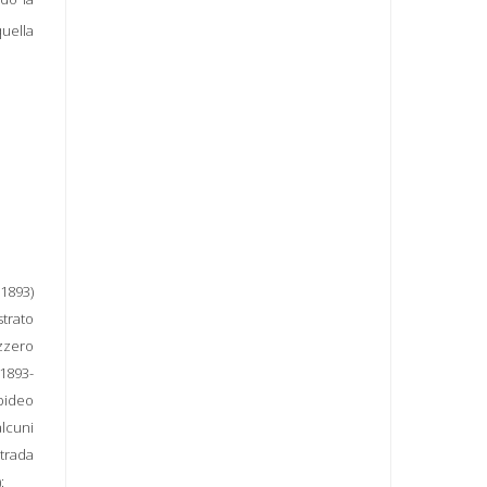
uella
(1893)
strato
izzero
1893-
pideo
alcuni
strada
: