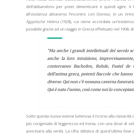
dell'abbandono per poter dimenticare e quindi agire. A
all'
esistenza
attraverso l'incontro con Dioniso, in un rinn
Ägyptische Helena
(1928), cui viene accordata un'esisten
possibile grazie ad un viaggio in Grecia effettuato nel 1908, di
“Ma anche i grandi intellettuali del secolo s
anche la loro intuizione, improvvisamente,
conterraneo Bachofen, Rohde, Fustel de C
dell'anima greca, potenti fiaccole che hanno
diverso. Qui non c'è nessuna caverna funeraria,
Qui è nato l'uomo, così come noi lo concepiamo
Sotto questa nuova visione luminosa il ricorso alla classicit
più congeniale di leggerezza ed ironia, con una dose di vel
avvicinarsi alla verità. La cifra stilistica di quest'ultima fa