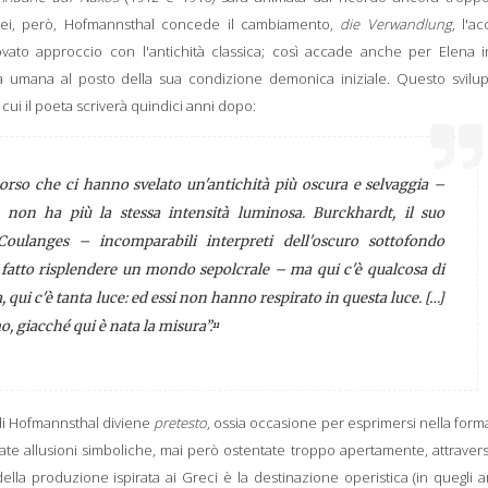
 lei, però, Hofmannsthal concede il cambiamento,
die Verwandlung
, l'a
ovato approccio con l'antichità classica; così accade anche per Elena 
za umana al posto della sua condizione demonica iniziale. Questo svilu
 cui il poeta scriverà quindici anni dopo:
corso che ci hanno svelato un'antichità più oscura e selvaggia –
 non ha più la stessa intensità luminosa. Burckhardt, il suo
oulanges – incomparabili interpreti dell'oscuro sottofondo
 fatto risplendere un mondo sepolcrale – ma qui c'è qualcosa di
 qui c'è tanta luce: ed essi non hanno respirato in questa luce. […]
, giacché qui è nata la misura”.
11
à di Hofmannsthal diviene
pretesto
, ossia occasione per esprimersi nella forma
ate allusioni simboliche, mai però ostentate troppo apertamente, attraver
se della produzione ispirata ai Greci è la destinazione operistica (in quegli a