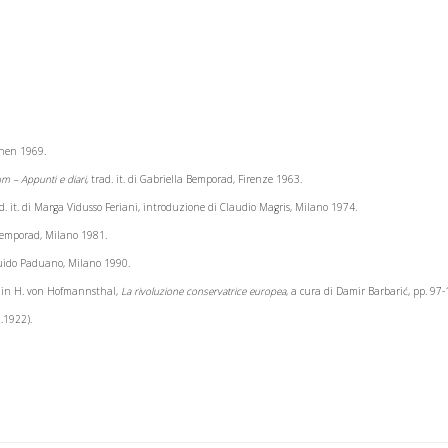
hen 1969.
um – Appunti e diari
, trad. it. di Gabriella Bemporad, Firenze 1963.
ad. it. di Marga Vidusso Feriani, introduzione di Claudio Magris, Milano 1974.
 Bemporad, Milano 1981.
 Guido Paduano, Milano 1990.
ia, in H. von Hofmannsthal,
La rivoluzione conservatrice europea
, a cura di Damir Barbari
ć, pp. 97-
.1922).