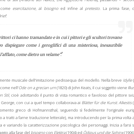
a come
esercitazione
, al
bisogno
ed infine al
pretesto
. La prima fase, q
rief
:
rittori ci hanno tramandato e in cui i pittori e gli scultori trovano
vo dispiegare come i geroglifici di una misteriosa, inesauribile
7
 l'afflato, come dietro un velame”.
camente musicale dell'imitazione
pedissequa
del modello. Nella breve
Idylle
 come nell'
Ode on a grecian urn
(1820) di John Keats, il cui soggetto viene illu
n Stil
, cioè adottando il punto di vista romantico e favoloso del pittore sv
n George, con cui a quel tempo collaborava ai
Blätter für die Kunst
.
Alkestis
(
gomento greco di Hofmannsthal, seguendo sì fedelmente l'originale euri
 tratti a farne traduzione letterale), ma introducendo per la prima volta 
a e variando la caratterizzazione psicologica dei personaggi. Inizia a farsi 
aggio alla fase del
bisogno
con
Elektra
(1904) ed
Ödipus und die Sphinx
(1906)