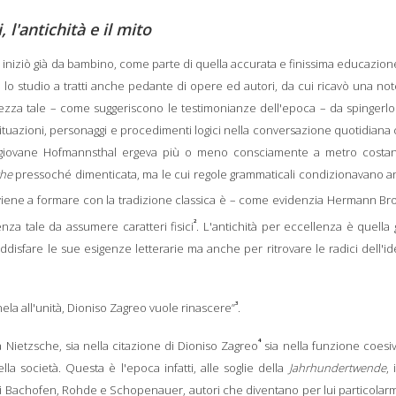
, l'antichità e il mito
 iniziò già da bambino, come parte di quella accurata e finissima educazio
n lo studio a tratti anche pedante di opere ed autori, da cui ricavò una no
hezza tale – come suggeriscono le testimonianze dell'epoca – da spingerlo
, situazioni, personaggi e procedimenti logici nella conversazione quotidian
e il giovane Hofmannsthal ergeva più o meno consciamente a metro costan
che
pressoché dimenticata, ma le cui regole grammaticali condizionavano a
 viene a formare con la tradizione classica è – come evidenzia Hermann Br
2
nza tale da assumere caratteri fisici
. L'antichità per eccellenza è quella
disfare le sue esigenze letterarie ma anche per ritrovare le radici dell'id
3
anela all'unità, Dioniso Zagreo vuole rinascere”
.
4
Nietzsche, sia nella citazione di Dioniso Zagreo
sia nella funzione coesi
ella società. Questa è l'epoca infatti, alle soglie della
Jahrhundertwende
, 
 di Bachofen, Rohde e Schopenauer, autori che diventano per lui particola