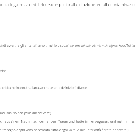
onica leggerezza ed il ricorso esplicito alla citazione ed alla contaminazi
eit
di avvertire gli antenati avvolti nei loro sudari
so eins mit mir als wie mein eignes Haar,
“Tutt'
sche.
la critica hofmannsthaliana, anche se sotto definizioni diverse.
rad. mia: “io non posso dimenticare”).
 wach aus einem Traum nach dem andern Traum und hatte immer vergessen, und mein Innres
ro sogno, e ogni volta ho scordato tutto, e ogni volta la mia interiorità è stata rinnovata”).