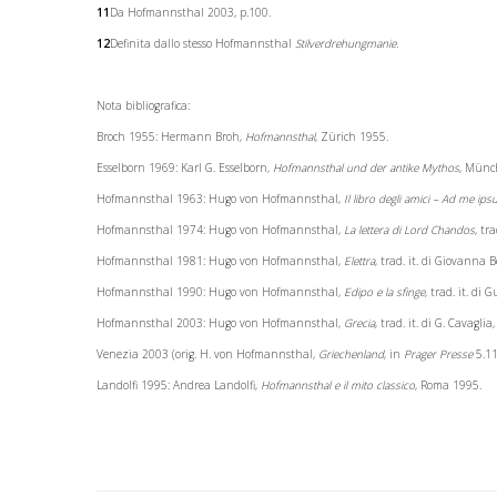
11
Da Hofmannsthal 2003, p.100.
12
Definita dallo stesso Hofmannsthal
Stilverdrehungmanie.
Nota bibliografica:
Broch 1955: Hermann Broh,
Hofmannsthal
, Zürich 1955.
Esselborn 1969: Karl G. Esselborn,
Hofmannsthal und der antike Mythos
, Münc
Hofmannsthal 1963: Hugo von Hofmannsthal,
Il libro degli amici – Ad me ips
Hofmannsthal 1974: Hugo von Hofmannsthal,
La lettera di Lord Chandos
, tr
Hofmannsthal 1981: Hugo von Hofmannsthal,
Elettra
, trad. it. di Giovanna
Hofmannsthal 1990: Hugo von Hofmannsthal,
Edipo e la sfinge
, trad. it. di
Hofmannsthal 2003: Hugo von Hofmannsthal,
Grecia
, trad. it. di G. Cavagl
Venezia 2003 (orig. H. von Hofmannsthal,
Griechenland
, in
Prager Presse
5.11
Landolfi 1995: Andrea Landolfi,
Hofmannsthal e il mito classico
, Roma 1995.