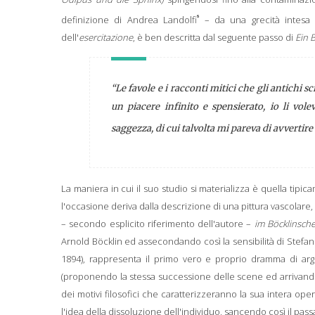
6
definizione di Andrea Landolfi
– da una grecità intes
dell'
esercitazione
, è ben descritta dal seguente passo di
Ein B
“Le favole e i racconti mitici che gli antichi sc
un piacere infinito e spensierato, io li vole
saggezza, di cui talvolta mi pareva di avvertire
La maniera in cui il suo
studio si materializza è quella tipi
l'occasione deriva dalla
descrizione di una pittura vascolare,
– secondo esplicito riferimento dell'autore –
im Böcklinsche
Arnold Böcklin ed assecondando così la sensibilità di Stefa
1894), rappresenta il primo vero e proprio dramma di ar
(proponendo la stessa successione delle scene ed arrivando a
dei motivi filosofici che caratterizzeranno la sua intera oper
l'idea della dissoluzione dell'individuo, sancendo così il pass