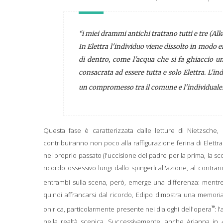
“i miei drammi antichi trattano tutti e tre (
Alk
In
Elettra
l'individuo viene dissolto in modo em
di dentro, come l'acqua che si fa ghiaccio un
consacrata ad essere tutta e solo Elettra. L'i
un compromesso tra il comune e l'individuale.
Questa fase è caratterizzata dalle letture di Nietzsc
contribuiranno non poco alla raffigurazione ferina di Elettra.
nel proprio passato (l'uccisione del padre per la prima, la scop
ricordo ossessivo lungi dallo spingerli all'azione, al contrari
entrambi sulla scena, però, emerge una differenza: mentre
quindi affrancarsi dal ricordo, Edipo dimostra una memori
10
onirica, particolarmente presente nei dialoghi dell'opera
: 
nella realtà scenica. Successivamente, anche Arianna in