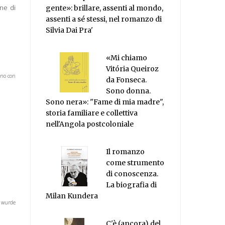
one di
gente»: brillare, assenti al mondo,
assenti a sé stessi, nel romanzo di
Silvia Dai Pra'
«Mi chiamo
Vitória Queiroz
uno con
da Fonseca.
Sono donna.
Sono nera»: "Fame di mia madre",
storia familiare e collettiva
nell'Angola postcoloniale
Il romanzo
come strumento
di conoscenza.
La biografia di
Milan Kundera
 wurde
C'è (ancora) del