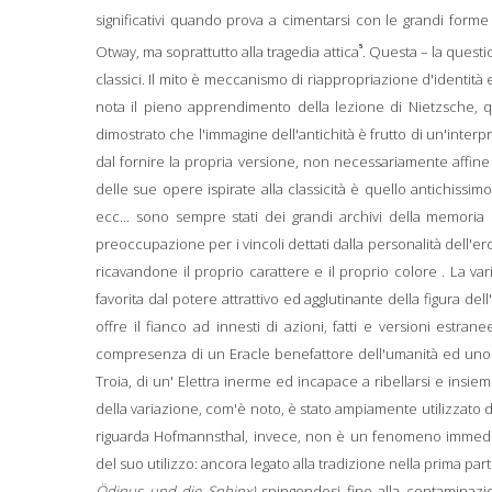
significativi quando prova a cimentarsi con le grandi for
5
Otway, ma soprattutto alla tragedia attica
. Questa – la quest
classici. Il mito è meccanismo di riappropriazione d'identit
nota il pieno apprendimento della lezione di Nietzsche, q
dimostrato che l'immagine dell'antichità è frutto di un'interp
dal fornire la propria versione, non necessariamente affine 
delle sue opere ispirate alla classicità è quello antichissimo 
ecc... sono sempre stati dei grandi archivi della memoria c
preoccupazione per i vincoli dettati dalla personalità dell'er
ricavandone il proprio carattere e il proprio colore . La variaz
favorita dal potere attrattivo ed agglutinante della figura de
offre il fianco ad innesti di azioni, fatti e versioni estran
compresenza di un Eracle benefattore dell'umanità ed uno o
Troia, di un' Elettra inerme ed incapace a ribellarsi e ins
della variazione, com'è noto, è stato ampiamente utilizzato d
riguarda Hofmannsthal, invece, non è un fenomeno immedia
del suo utilizzo: ancora legato alla tradizione nella prima pa
Ödipus und die Sphinx)
spingendosi fino alla contaminazion