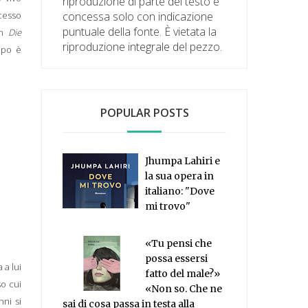
riproduzione di parte del testo è
concessa solo con indicazione
ccesso
puntuale della fonte. È vietata la
in
Die
riproduzione integrale del pezzo.
ppo è
POPULAR POSTS
Jhumpa Lahiri e
la sua opera in
italiano: "Dove
mi trovo"
«Tu pensi che
possa essersi
 a lui
fatto del male?»
so cui
«Non so. Che ne
nni si
sai di cosa passa in testa alla