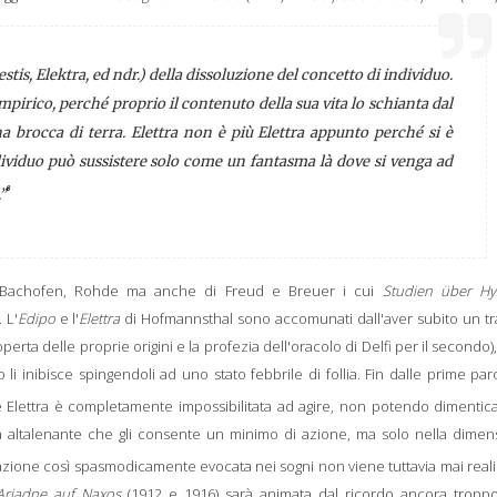
estis
,
Elektra
, ed ndr.) della dissoluzione del concetto di individuo.
pirico, perché proprio il contenuto della sua vita lo schianta dal
a brocca di terra. Elettra non è più Elettra appunto perché si è
ndividuo può sussistere solo come un fantasma là dove si venga ad
8
”
he, Bachofen, Rohde ma anche di Freud e Breuer i cui
Studien über Hys
 L'
Edipo
e l'
Elettra
di Hofmannsthal sono accomunati dall'aver subito un t
erta delle proprie origini e la profezia dell'oracolo di Delfi per il secondo), 
o li inibisce spingendoli ad uno stato febbrile di follia. Fin dalle prime par
 Elettra è completamente impossibilitata ad agire, non potendo dimentic
a altalenante che gli consente un minimo di azione, ma solo nella dimen
l'azione così spasmodicamente evocata nei sogni non viene tuttavia mai real
Ariadne auf Naxos
(1912 e 1916)
sarà animata dal ricordo ancora troppo