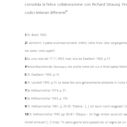
consolida la felice collaborazione con Richard Strauss), l'ir
12
codici letterari differenti
.
1
Cfr. Broch 1955.
2
A vent'anni il poeta austriaco scriverà, infatti, nella lirica
Über Vergänglichk
me, come i miei capelli”.
3
Da una nota del 17.11.1893, trad. mia da Esselborn 1969, p.13.
4
Personificazione del
Dionisiaco
, ma anche nome con cui si firmò spesso Nietz
5
Cfr. Esselborn 1969, p.14.
6
Cfr. Landolfi 1995, p.13. Le stesse fasi sono generalmente attestate in tutta 
7
Da Hofmannsthal 1974, p. 37.
8
Da Hofmannshtal 1963, p. 195.
9
Cfr. Hofmannsthal 1981, p. 29-30: “Elektra - […] ich kann nicht vergessen” (t
10
Cfr Hofmannsthal 1990 pp. 80-81: “Ödipus – Im Tage mitten wurd ich
immer erneuert […]” (trad.: “In pieno giorno sono passato da un sogno ad un alt