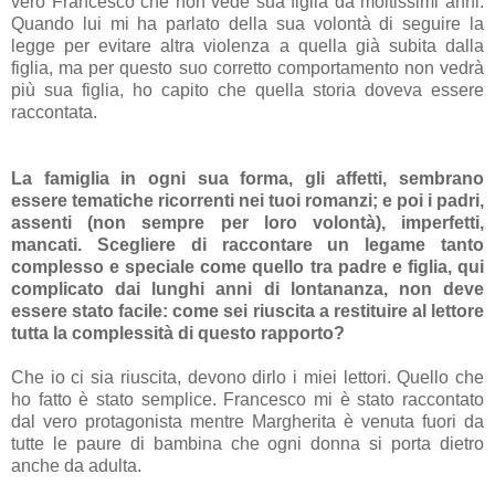
vero Francesco che non vede sua figlia da moltissimi anni.
Quando lui mi ha parlato della sua volontà di seguire la
legge per evitare altra violenza a quella già subita dalla
figlia, ma per questo suo corretto comportamento non vedrà
più sua figlia, ho capito che quella storia doveva essere
raccontata.
La famiglia in ogni sua forma, gli affetti, sembrano
essere tematiche ricorrenti nei tuoi romanzi; e poi i padri,
assenti (non sempre per loro volontà), imperfetti,
mancati. Scegliere di raccontare un legame tanto
complesso e speciale come quello tra padre e figlia, qui
complicato dai lunghi anni di lontananza, non deve
essere stato facile: come sei riuscita a restituire al lettore
tutta la complessità di questo rapporto?
Che io ci sia riuscita, devono dirlo i miei lettori. Quello che
ho fatto è stato semplice. Francesco mi è stato raccontato
dal vero protagonista mentre Margherita è venuta fuori da
tutte le paure di bambina che ogni donna si porta dietro
anche da adulta.