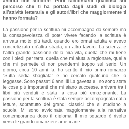
ancora che scrittore. Puoi raccontarci qualcosa sul
percorso che ti ha portata dagli studi di biologia
all’attività letteraria e gli autori/libri che maggiormente ti
hanno formata?
La passione per la scrittura mi accompagna da sempre ma
la consapevolezza di poter vivere facendo la scrittura è
arrivata molto più tardi, quando ero ormai adulta e avevo
concretizzato un’altra strada, un altro lavoro. La scienza è
l’altra grande passione della mia vita, quella che mi tiene
con i piedi per terra, quella che mi aiuta a ragionare, quella
che mi permette di non prendermi troppo sul serio. Un
giorno, circa 10 anni fa, ho scritto il mio primo romanzo
“Sulla sedia sbagliata” e ho cercato qualcuno che lo
leggesse. Sono passati 6 anni!!!! La gavetta e i no sono state
le cose più importanti che mi siano successe, arrivare tra i
libri più venduti è stata la cosa più emozionante. La
passione per la scrittura è stata sempre accompagnata dalla
letture, soprattutto dei grandi classici che si studiano a
scuola. Mi sono avvicinata maggiormente alla narrativa
contemporanea dopo il diploma. Il mio sguardo è rivolto
verso le grandi romanziere americane.