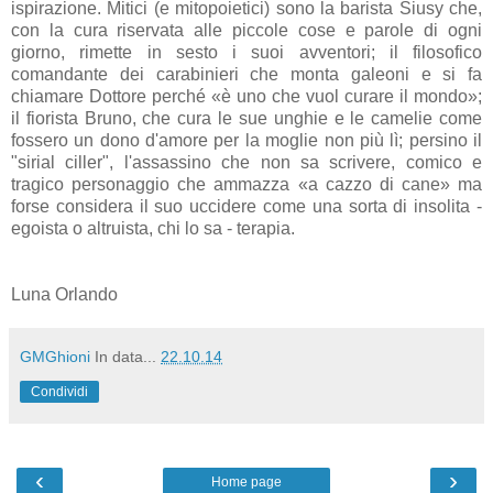
ispirazione. Mitici (e mitopoietici) sono la barista Siusy che,
con la cura riservata alle piccole cose e parole di ogni
giorno, rimette in sesto i suoi avventori; il filosofico
comandante dei carabinieri che monta galeoni e si fa
chiamare Dottore perché «è uno che vuol curare il mondo»;
il fiorista Bruno, che cura le sue unghie e le camelie come
fossero un dono d'amore per la moglie non più lì; persino il
"sirial ciller", l'assassino che non sa scrivere, comico e
tragico personaggio che ammazza «a cazzo di cane» ma
forse considera il suo uccidere come una sorta di insolita -
egoista o altruista, chi lo sa - terapia.
Luna Orlando
GMGhioni
In data...
22.10.14
Condividi
‹
›
Home page