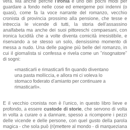
vera. Ma anche perché
l'ironia
è uno dei pochi modi per
guardare a fondo nelle cose ed emergerne poi indenni (o
quasi), come fa la voce narrante del romanzo, vecchio
cronista di provincia prossimo alla pensione, che tesse e
intreccia le vicende di tutti, la storia dell'assassino
analfabeta ma anche dei suoi pittoreschi compaesani, con
ironica lucidità che a volte diventa comicità irresistibile, e
riservando a se stesso un solo, densissimo momento di
messa a nudo. Una delle pagine più belle del romanzo, in
cui il giornalista si confessa e rivela come un "risognatore"
di sogni:
«
masticarli e rimasticarli fin quando diventano
una pasta molliccia, e allora mi ci voleva lo
stomaco foderato d'amianto per continuare a
rimasticarli
».
E il vecchio cronista non è l'unico, in questo libro lieve e
profondo, a essere
custode di storie
, che servono di volta
in volta a curare o a dannare, spesso a ricomporre i pezzi
delle vicende e delle persone, con quel gusto della parola
magica - che sola può (ri)mettere al mondo - di marqueziana