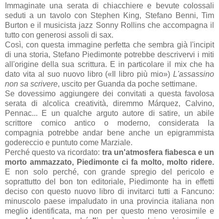
Immaginate una serata di chiacchiere e bevute colossali
seduti a un tavolo con Stephen King, Stefano Benni, Tim
Burton e il musicista jazz Sonny Rollins che accompagna il
tutto con generosi assoli di sax.
Così, con questa immagine perfetta che sembra già l'incipit
di una storia, Stefano Piedimonte potrebbe descrivervi i miti
all'origine della sua scrittura. E in particolare il mix che ha
dato vita al suo nuovo libro (
«Il libro più mio»)
L'assassino
non sa scrivere
, uscito per Guanda da poche settimane.
Se dovessimo aggiungere dei convitati a questa favolosa
serata di alcolica creatività, diremmo Márquez, Calvino,
Pennac... E un qualche arguto autore di satire, un abile
scrittore comico antico o moderno, considerata la
compagnia potrebbe andar bene anche un epigrammista
godereccio e puntuto come Marziale.
Perché questo va ricordato:
tra un'atmosfera fiabesca e un
morto ammazzato, Piedimonte ci fa molto, molto ridere.
E non solo perché, con grande spregio del pericolo e
soprattutto del bon ton editoriale, Piedimonte ha in effetti
deciso con questo nuovo libro di invitarci tutti a Fancuno:
minuscolo paese impaludato in una provincia italiana non
meglio identificata, ma non per questo meno verosimile e