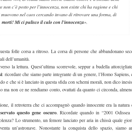
 non c’è posto per l’innocenza, non esiste chi ha ragione e chi
si muovono nel caos cercando invano di ritrovare una forma, di
 morti! Mi ci pulisco il culo con l’innocenza
».
esta folle corsa a ritroso. La corsa di persone che abbandonano seco
ali dell’umanità.
verso la lettura. Quest’ultima scorrevole, seppur a budella attorcigliat
si
: ricordare che siamo parte integrante di un genere, l’Homo Sapiens, 
do e che si è lanciato in questa sfida con schemi morali, non dico inesis
lo ma non ce ne rendiamo conto, ovattati da quanto ci circonda, almeno
ione, il retroterra che ci accompagnò quando innocente era la natura
nservato questo gene oscuro
. Ricordate quando in “2001 Odissea 
iolenza? Lo strumento, un femore lanciato per aria in chissà quale gior
iventa un’astronave. Nonostante la conquista dello spazio, siamo a