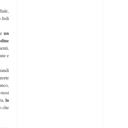
iale,
 Jedi
un
ve
udine
menti,
iane e
grandi
morte
anco,
 russi
la
za,
o che