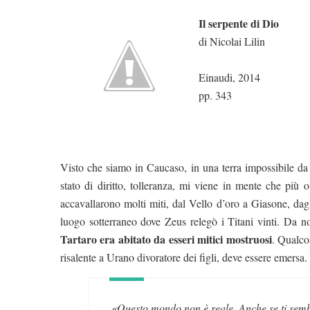
Il serpente di Dio
di Nicolai Lilin
Einaudi, 2014
pp. 343
Visto che siamo in Caucaso, in una terra impossibile da 
stato di diritto, tolleranza, mi viene in mente che più 
accavallarono molti miti, dal Vello d’oro a Giasone, da
luogo sotterraneo dove Zeus relegò i Titani vinti. Da n
Tartaro era abitato da esseri mitici mostruosi
. Qualco
risalente a Urano divoratore dei figli, deve essere emersa
«Questo mondo non è reale. Anche se ti semb