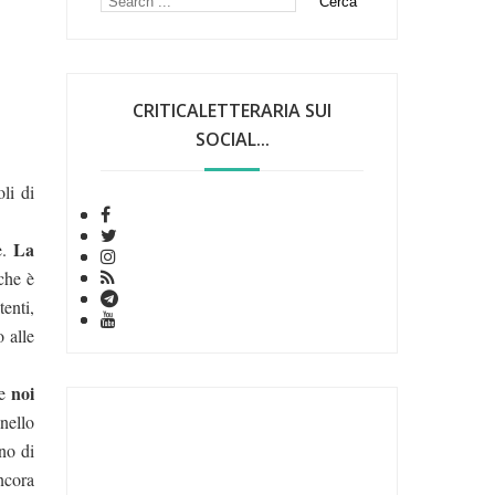
CRITICALETTERARIA SUI
SOCIAL...
li di
La
e.
che è
tenti,
 alle
noi
 e
nello
no di
ncora