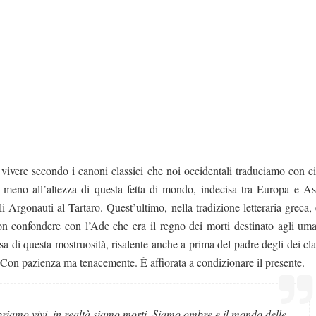
vivere secondo i canoni classici che noi occidentali traduciamo con civ
o meno all’altezza di questa fetta di mondo, indecisa tra Europa e Asi
gli Argonauti al
Tartaro. Quest’ultimo,
nella tradizione letteraria greca, 
on confondere con l’Ade che era il regno dei morti destinato agli um
sa di questa mostruosità, risalente anche a prima del padre degli dei cla
. Con pazienza ma tenacemente. È affiorata a condizionare il presente.
riamo vivi, in realtà siamo morti. Siamo ombre e il mondo delle