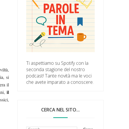
Ti aspettiamo su Spotify con la
seconda stagione del nostro
iltà,
podcast! Tante novità ma le voci
a, si
che avete imparato a conoscere.
era il
il
ani,
ssici,
CERCA NEL SITO...