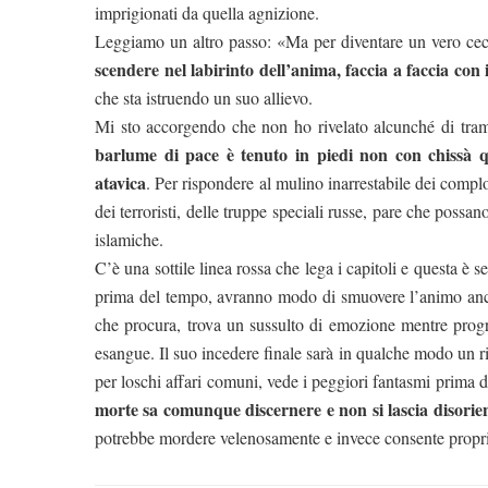
imprigionati da quella agnizione.
Leggiamo un altro passo: «Ma per diventare un vero cecc
scendere nel labirinto dell’anima, faccia a faccia con 
che sta istruendo un suo allievo.
Mi sto accorgendo che non ho rivelato alcunché di tram
barlume di pace è tenuto in piedi non con chissà q
atavica
. Per rispondere al mulino inarrestabile dei complot
dei terroristi, delle truppe speciali russe, pare che poss
islamiche.
C’è una sottile linea rossa che lega i capitoli e questa è 
prima del tempo, avranno modo di smuovere l’animo anch
che procura, trova un sussulto di emozione mentre progr
esangue. Il suo incedere finale sarà in qualche modo un risc
per loschi affari comuni, vede i peggiori fantasmi prima 
morte sa comunque discernere e non si lascia disorie
potrebbe mordere velenosamente e invece consente proprio