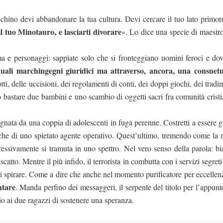
hino devi abbandonare la tua cultura. Devi cercare il tuo lato primord
il tuo Minotauro, e lasciarti divorare
». Lo dice una specie di maestro
a e personaggi: sappiate solo che si fronteggiano uomini feroci e do
uali marchingegni giuridici ma attraverso, ancora, una consuet
ti, delle uccisioni, dei regolamenti di conti, dei doppi giochi, dei tradi
ano bastare due bambini e uno scambio di oggetti sacri fra comunità crist
segnata da una coppia di adolescenti in fuga perenne. Costretti a essere 
e di uno spietato agente operativo. Quest’ultimo, tremendo come la 
essivamente si tramuta in uno spettro. Nel vero senso della parola: bi
atto. Mentre il più infido, il terrorista in combutta con i servizi segreti
di spirare. Come a dire che anche nel momento purificatore per eccellen
ntare
. Manda perfino dei messaggeri, il serpente del titolo per l’appunt
 ai due ragazzi di sostenere una speranza.