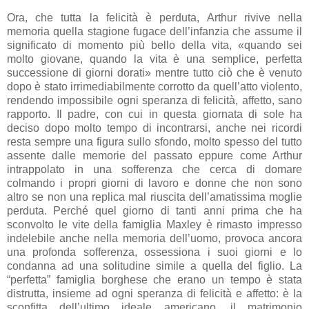
Ora, che tutta la felicità è perduta, Arthur rivive nella
memoria quella stagione fugace dell’infanzia che assume il
significato di momento più bello della vita, «quando sei
molto giovane, quando la vita è una semplice, perfetta
successione di giorni dorati» mentre tutto ciò che è venuto
dopo è stato irrimediabilmente corrotto da quell’atto violento,
rendendo impossibile ogni speranza di felicità, affetto, sano
rapporto. Il padre, con cui in questa giornata di sole ha
deciso dopo molto tempo di incontrarsi, anche nei ricordi
resta sempre una figura sullo sfondo, molto spesso del tutto
assente dalle memorie del passato eppure come Arthur
intrappolato in una sofferenza che cerca di domare
colmando i propri giorni di lavoro e donne che non sono
altro se non una replica mal riuscita dell’amatissima moglie
perduta. Perché quel giorno di tanti anni prima che ha
sconvolto le vite della famiglia Maxley è rimasto impresso
indelebile anche nella memoria dell’uomo, provoca ancora
una profonda sofferenza, ossessiona i suoi giorni e lo
condanna ad una solitudine simile a quella del figlio. La
“perfetta” famiglia borghese che erano un tempo è stata
distrutta, insieme ad ogni speranza di felicità e affetto: è la
sconfitta dell’ultimo ideale americano, il matrimonio