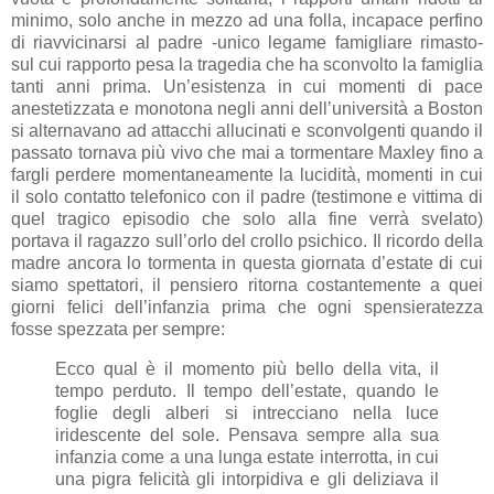
minimo, solo anche in mezzo ad una folla, incapace perfino
di riavvicinarsi al padre -unico legame famigliare rimasto-
sul cui rapporto pesa la tragedia che ha sconvolto la famiglia
tanti anni prima. Un’esistenza in cui momenti di pace
anestetizzata e monotona negli anni dell’università a Boston
si alternavano ad attacchi allucinati e sconvolgenti quando il
passato tornava più vivo che mai a tormentare Maxley fino a
fargli perdere momentaneamente la lucidità, momenti in cui
il solo contatto telefonico con il padre (testimone e vittima di
quel tragico episodio che solo alla fine verrà svelato)
portava il ragazzo sull’orlo del crollo psichico. Il ricordo della
madre ancora lo tormenta in questa giornata d’estate di cui
siamo spettatori, il pensiero ritorna costantemente a quei
giorni felici dell’infanzia prima che ogni spensieratezza
fosse spezzata per sempre:
Ecco qual è il momento più bello della vita, il
tempo perduto. Il tempo dell’estate, quando le
foglie degli alberi si intrecciano nella luce
iridescente del sole. Pensava sempre alla sua
infanzia come a una lunga estate interrotta, in cui
una pigra felicità gli intorpidiva e gli deliziava il