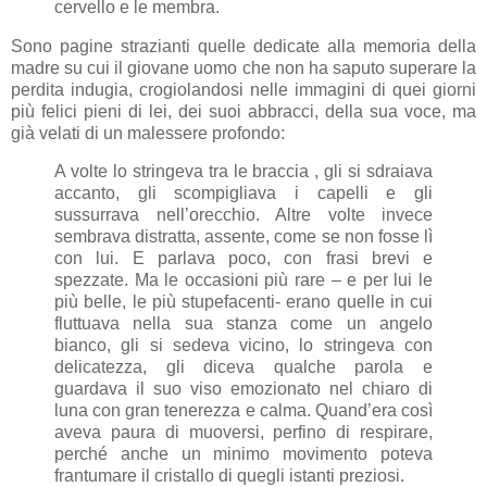
cervello e le membra.
Sono pagine strazianti quelle dedicate alla memoria della
madre su cui il giovane uomo che non ha saputo superare la
perdita indugia, crogiolandosi nelle immagini di quei giorni
più felici pieni di lei, dei suoi abbracci, della sua voce, ma
già velati di un malessere profondo:
A volte lo stringeva tra le braccia , gli si sdraiava
accanto, gli scompigliava i capelli e gli
sussurrava nell’orecchio. Altre volte invece
sembrava distratta, assente, come se non fosse lì
con lui. E parlava poco, con frasi brevi e
spezzate. Ma le occasioni più rare – e per lui le
più belle, le più stupefacenti- erano quelle in cui
fluttuava nella sua stanza come un angelo
bianco, gli si sedeva vicino, lo stringeva con
delicatezza, gli diceva qualche parola e
guardava il suo viso emozionato nel chiaro di
luna con gran tenerezza e calma. Quand’era così
aveva paura di muoversi, perfino di respirare,
perché anche un minimo movimento poteva
frantumare il cristallo di quegli istanti preziosi.