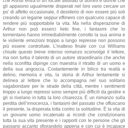
che Arthur entra in un locale affollato di uomini e donne che
gli appaiono ugualmente disperati nel loro vano cercare un
po’ di affetto occasionale, il desiderio di non essere più soli
creando un legame seppur effimero con qualcuno capace di
rendere più sopportabile la vita. Ma nella disperazione di
Arthur non può esserci lieto fine, i fantasmi che lo
tormentano hanno irrimediabilmente corrotto la sua anima e
le violente emozioni troppo a lungo represse non possono
più essere controllate. L’inatteso finale con cui Williams
chiude questo breve intenso romanzo sconvolge il lettore,
ma non turba il talento di un autore straordinario che anche
nella sconfitta dipinge con maestria il ritratto di un uomo e
della sua angoscia. Costantemente in bilico tra realtà e
delirio, memoria e vita, la storia di Arthur lentamente si
delinea al lettore che lo accompagna nel suo solitario
vagabondare per le strade della città, mentre i sentimenti
troppo a lungo repressi sono sempre più difficili da gestire e
gli si rivelano in tutta la loro chiarezza. È un romanzo sulla
perdita dell’innocenza, i fantasmi del passato che offuscano
il presente, la disperata lotta contro la solitudine. È la vita di
un giovane uomo incatenato ai ricordi che condizionano
tutta la sua vita presente e i rapporti con le persone che gli
passano accanto sfiorandolo appena e con cui è incapace