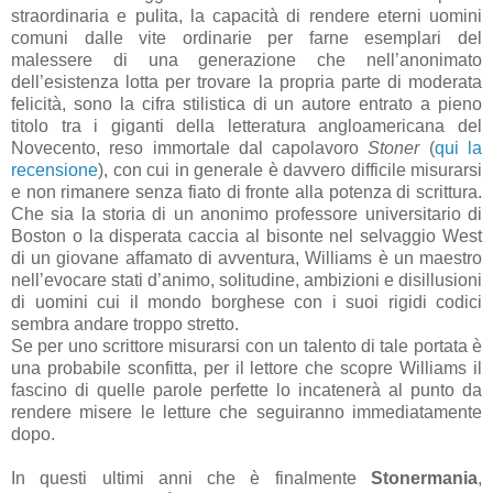
straordinaria e pulita, la capacità di rendere eterni uomini
comuni dalle vite ordinarie per farne esemplari del
malessere di una generazione che nell’anonimato
dell’esistenza lotta per trovare la propria parte di moderata
felicità, sono la cifra stilistica di un autore entrato a pieno
titolo tra i giganti della letteratura angloamericana del
Novecento, reso immortale dal capolavoro
Stoner
(
qui la
recensione
), con cui in generale è davvero difficile misurarsi
e non rimanere senza fiato di fronte alla potenza di scrittura.
Che sia la storia di un anonimo professore universitario di
Boston o la disperata caccia al bisonte nel selvaggio West
di un giovane affamato di avventura, Williams è un maestro
nell’evocare stati d’animo, solitudine, ambizioni e disillusioni
di uomini cui il mondo borghese con i suoi rigidi codici
sembra andare troppo stretto.
Se per uno scrittore misurarsi con un talento di tale portata è
una probabile sconfitta, per il lettore che scopre Williams il
fascino di quelle parole perfette lo incatenerà al punto da
rendere misere le letture che seguiranno immediatamente
dopo.
In questi ultimi anni che è finalmente
Stonermania
,