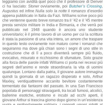
leggiamo con avidità quel poco che il professore di Denver
ci ha lasciato:
Stoner
ovviamente, poi
Butcher’s Crossing
,
Augustus
ed infine
Nulla solo la notte
il romanzo d’esordio
appena pubblicato in Italia da Fazi. Williams scrive poco più
che ventenne questo breve romanzo tra il ’42 e il ’45 mentre
presta servizio militare in India e Birmania, e che verrà poi
pubblicato nel 1948 quando è ancora uno studente
universitario; è il primo lavoro di un uomo per cui la scrittura
è stata la passione di una vita intera, un amore che traspare
in questo testo ovviamente non maturo come i romanzi che
seguiranno ma dove già chiari sono i segni di uno stile in
costruzione che di lì a poco diventerà sempre più fluido,
evocativo, misurato e ricchissimo di sfumature. Solo grazie
alla forza delle parole infatti Williams ci porta nei recessi più
segreti dell’animo e rende straordinaria la vita di uomini
qualunque. Lontano dalla patria, il giovane autore immagina
quindi la giornata di un ragazzo disperato e solo, Arthur
Maxley, ventiquattrenne accanito bevitore costantemente
tormentato dai fantasmi del passato. In una San Francisco
popolata di personaggi stravaganti, tra locali fumosi, alcolici,
ballerine esotiche, erotismo e incubi ad occhi aperti, il
giovane Arthur si trascina giorno dopo giorno in un’esistenza
vuota e profondamente solitaria, i rapporti umani ridotti al