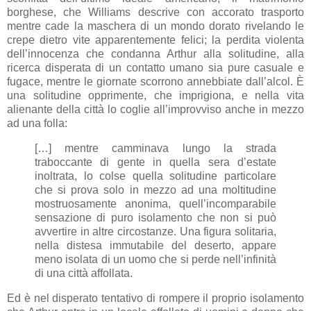
borghese, che Williams descrive con accorato trasporto
mentre cade la maschera di un mondo dorato rivelando le
crepe dietro vite apparentemente felici; la perdita violenta
dell’innocenza che condanna Arthur alla solitudine, alla
ricerca disperata di un contatto umano sia pure casuale e
fugace, mentre le giornate scorrono annebbiate dall’alcol. È
una solitudine opprimente, che imprigiona, e nella vita
alienante della città lo coglie all’improvviso anche in mezzo
ad una folla:
[…] mentre camminava lungo la strada
traboccante di gente in quella sera d’estate
inoltrata, lo colse quella solitudine particolare
che si prova solo in mezzo ad una moltitudine
mostruosamente anonima, quell’incomparabile
sensazione di puro isolamento che non si può
avvertire in altre circostanze. Una figura solitaria,
nella distesa immutabile del deserto, appare
meno isolata di un uomo che si perde nell’infinità
di una città affollata.
Ed è nel disperato tentativo di rompere il proprio isolamento