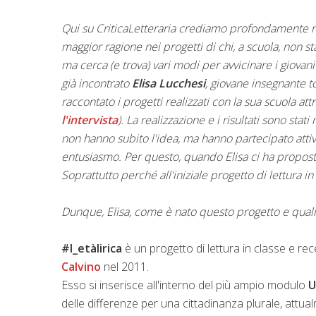
Qui su CriticaLetteraria crediamo profondamente ne
maggior ragione nei progetti di chi, a scuola, non sta
ma cerca (e trova) vari modi per avvicinare i giovani
già incontrato
Elisa Lucchesi
, giovane insegnante t
raccontato i progetti realizzati con la sua scuola attr
l'intervista
). La realizzazione e i risultati sono stat
non hanno subito l'idea, ma hanno partecipato atti
entusiasmo. Per questo, quando Elisa ci ha propos
Soprattutto perché all'iniziale progetto di lettura i
Dunque, Elisa, come è nato questo progetto e quali
#l_etàlirica
è un progetto di lettura in classe e re
Calvino
nel 2011.
Esso si inserisce all'interno del più ampio modulo
U
delle differenze per una cittadinanza plurale, attu