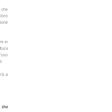
, che
 loro
sione
re in
ltura
L'uso
re.
erà a
 the