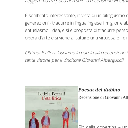
Leggeremo tra poco non solo la recensione vincitri
È sembrato interessante, in vista di un bilinguismo 
generazioni - tradurre in lingua inglese il miglior e
entusiasmo l'idea, e si è proposta di tradurre pers
opera d'arte e si viene a istituire una virtuosa e - dir
Ottimo! E allora lasciamo la parola alla recensione i
tante vittorie per il vincitore Giovanni Albergucci!
Poesia del dubbio
Recensione di Giovanni Al
Fin dalla copertina – u