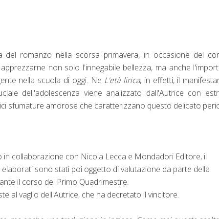
a del romanzo nella scorsa primavera, in occasione del con
 apprezzarne non solo l'innegabile bellezza, ma anche l'impor
gente nella scuola di oggi. Ne
L'età lirica
, in effetti, il manifesta
uciale dell'adolescenza viene analizzato dall'Autrice con es
teplici sfumature amorose che caratterizzano questo delicato peri
 in collaborazione con Nicola Lecca e Mondadori Editore, il
 elaborati sono stati poi oggetto di valutazione da parte della
rante il corso del Primo Quadrimestre.
e al vaglio dell'Autrice, che ha decretato il vincitore.