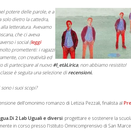
l potere delle parole, e a
 solo dietro la cattedra,
 alla letteratura. Avevamo
oscana, che ci aveva
averso i social (
leggi
i molto promettenti: i ragazzi
vamente, con creatività ed
to di partecipare al nuovo
#l_etàLirica
, non abbiamo resistito!
n classe è seguita una selezione di
recensioni.
 sono i suoi scopi?
censione dell'omonimo romanzo di Letizia Pezzali, finalista al
Pr
gua.Di 2 Lab Uguali e diversi
: progettare e sostenere la scuol
almente in corso presso l'Istituto Omnicomprensivo di San Marce