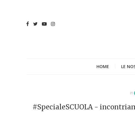
HOME
LE NO
in
#SpecialeSCUOLA - incontriamo 