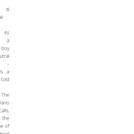
e di
ali
 its
– a
 boy
utral
nd –
s a
old
 The
ario
alls,
 the
ne of
hool