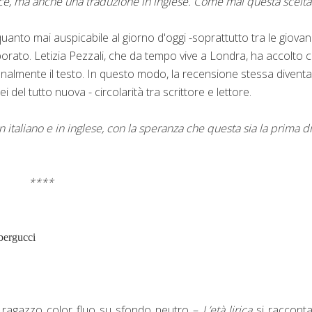
ce, ma anche una traduzione in inglese. Come mai questa scelta
quanto mai auspicabile al giorno d'oggi -soprattutto tra le giovan
laborato. Letizia Pezzali, che da tempo vive a Londra, ha accolto 
onalmente il testo. In questo modo, la recensione stessa diventa
ei del tutto nuova - circolarità tra scrittore e lettore.
n italiano e in inglese, con la speranza che questa sia la prima di
****
bergucci
n ragazzo color fluo su sfondo neutro –
L’età lirica
si racconta