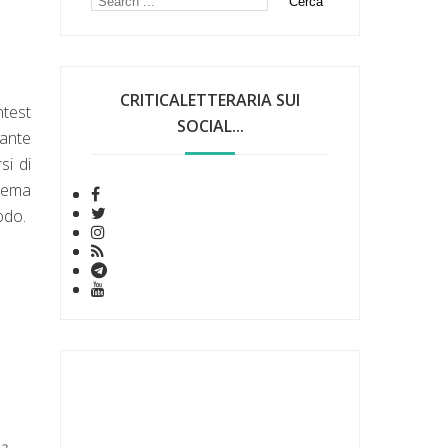
CRITICALETTERARIA SUI
test
SOCIAL...
tante
rsi di
trema
odo.