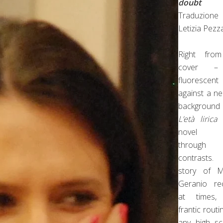
doubt
Traduzion
Letizia Pezz
Right from
cover 
fluorescent
against a ne
backgrou
L’età lirica
i
novel t
through
contrasts.
story of M
Geranio rec
at times,
frantic routi
any high sc