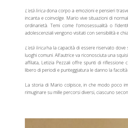
L'età lirica
dona corpo a emozioni e pensieri trasvers
incanta e coinvolge. Mario vive situazioni di norma
ordinarietà. Temi come l'omosessualità o l'ident
adolescenziali vengono visitati con sensibilità e ch
L'età lirica
ha la capacità di essere riservato dove 
luoghi comuni. All'autrice va riconosciuta una squis
affilata, Letizia Pezzali offre spunti di riflessio
libero di periodi e punteggiatura le danno la facoltà
La storia di Mario colpisce, in che modo poco impor
rimuginare su mille percorsi diversi, ciascuno secon