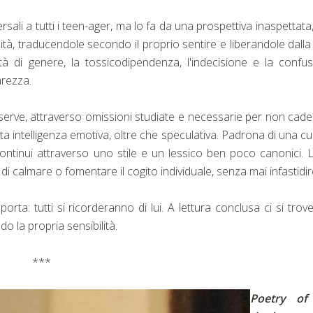
ali a tutti i teen-ager, ma lo fa da una prospettiva inaspettata
lità, traducendole secondo il proprio sentire e liberandole dalla
ità di genere, la tossicodipendenza, l'indecisione e la confu
iarezza.
serve, attraverso omissioni studiate e necessarie per non cade
ita intelligenza emotiva, oltre che speculativa. Padrona di una cu
ne continui attraverso uno stile e un lessico ben poco canonici. 
 di calmare o fomentare il cogito individuale, senza mai infastidi
ta: tutti si ricorderanno di lui. A lettura conclusa ci si trov
do la propria sensibilità.
***
Poetry of