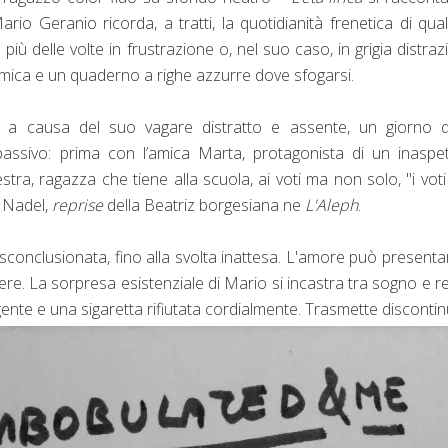
ario Geranio ricorda, a tratti, la quotidianità frenetica di qual
il più delle volte in frustrazione o, nel suo caso, in grigia distraz
mica e un quaderno a righe azzurre dove sfogarsi.
o a causa del suo vagare distratto e assente, un giorno q
passivo: prima con l’amica Marta, protagonista di un inaspe
stra, ragazza che tiene alla scuola, ai voti ma non solo, "i vot
z Nadel,
reprise
della Beatriz borgesiana ne
L'Aleph
.
 sconclusionata, fino alla svolta inattesa. L'amore può presentar
e. La sorpresa esistenziale di Mario si incastra tra sogno e re
nte e una sigaretta rifiutata cordialmente. Trasmette discontin