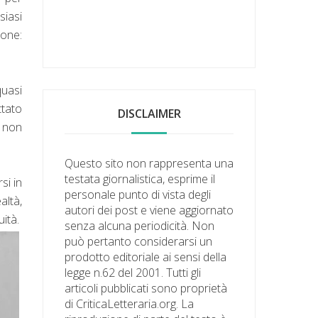
siasi
ione:
uasi
ttato
DISCLAIMER
i non
Questo sito non rappresenta una
testata giornalistica, esprime il
si in
personale punto di vista degli
altà,
autori dei post e viene aggiornato
uità.
senza alcuna periodicità. Non
può pertanto considerarsi un
prodotto editoriale ai sensi della
legge n.62 del 2001. Tutti gli
articoli pubblicati sono proprietà
di CriticaLetteraria.org. La