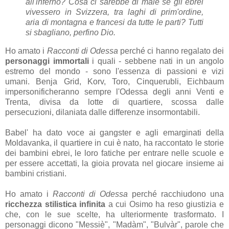
all'inferno? Cosa ci sarebbe di male se gli ebrei
vivessero in Svizzera, tra laghi di prim'ordine,
aria di montagna e francesi da tutte le parti? Tutti
si sbagliano, perfino Dio.
Ho amato i
Racconti di Odessa
perché ci hanno regalato dei
personaggi immortali
i quali - sebbene nati in un angolo
estremo del mondo - sono l'essenza di passioni e vizi
umani. Benja Grid, Korv, Toro, Cinquerubli, Eichbaum
impersonificheranno sempre l'Odessa degli anni Venti e
Trenta, divisa da lotte di quartiere, scossa dalle
persecuzioni, dilaniata dalle differenze insormontabili.
Babel' ha dato voce ai gangster e agli emarginati della
Moldavanka, il quartiere in cui è nato, ha raccontato le storie
dei bambini ebrei, le loro fatiche per entrare nelle scuole e
per essere accettati, la gioia provata nel giocare insieme ai
bambini cristiani.
Ho amato i
Racconti di Odessa
perché racchiudono una
ricchezza stilistica infinita
a cui Osimo ha reso giustizia e
che, con le sue scelte, ha ulteriormente trasformato. I
personaggi dicono "Messiè", "Madàm", "Bulvàr", parole che