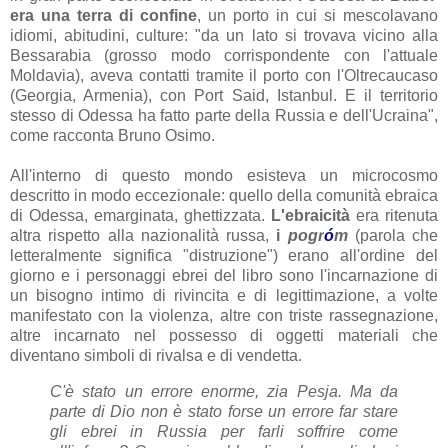
era una terra di confine
, un porto in cui si mescolavano
idiomi, abitudini, culture: "da un lato si trovava vicino alla
Bessarabia (grosso modo corrispondente con l'attuale
Moldavia), aveva contatti tramite il porto con l'Oltrecaucaso
(Georgia, Armenia), con Port Said, Istanbul. E il territorio
stesso di Odessa ha fatto parte della Russia e dell'Ucraina",
come racconta Bruno Osimo.
All'interno di questo mondo esisteva un microcosmo
descritto in modo eccezionale: quello della comunità ebraica
di Odessa, emarginata, ghettizzata.
L'ebraicità
era ritenuta
altra rispetto alla nazionalità russa,
i
pogr
ó
m
(parola che
letteralmente significa "distruzione") erano all'ordine del
giorno e i personaggi ebrei del libro sono l'incarnazione di
un bisogno intimo di rivincita e di legittimazione, a volte
manifestato con la violenza, altre con triste rassegnazione,
altre incarnato nel possesso di oggetti materiali che
diventano simboli di rivalsa e di vendetta.
C'è stato un errore enorme, zia Pesja. Ma da
parte di Dio non è stato forse un errore far stare
gli ebrei in Russia per farli soffrire come