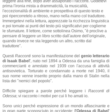
leggere alla fine, dopo aver assaporato i racconti. Godetevi
prima l'ironia mista a drammaticità, la musicalità,
l'eccezionalità di ambiente e prospettiva di questo testo e
poi ripercorretelo a ritroso, mano nella mano col traduttore.
Immergetevi nella lettura, apprezzate la ricchezza linguistica
e poi tornate ai punti del testo più significativi per coglierne
le sfumature. Il lettore, come sottolinea Osimo, "è proclive a
pensare di leggere un libro scritto dall'autore dell'originale,
quando invece ne sta leggendo un altro, scritto dal
traduttore".
Questi
Racconti
sono la manifestazione del
genio letterario
di Isaak Babel'
, nato nel 1894 a Odessa da una famiglia di
commercianti e arrestato nel 1939 con l'accusa di attività
antisovietica. Torturato e condannato a morte nel 1940, il
suo nome venne inserito proprio dalla mano di Stalin nella
lista dei "nemici del popolo".
Difficile spiegare a parole perché leggere i
Racconti di
Odessa
; vi racconto i motivi per cui li ho amati io.
Sono unici perché espressione di un mondo affascinante e
in gran parte sconosciuto in occidente:
l'Odessa di Babel'