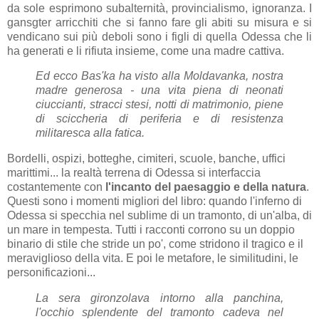
da sole esprimono subalternità, provincialismo, ignoranza. I
gansgter arricchiti che si fanno fare gli abiti su misura e si
vendicano sui più deboli sono i figli di quella Odessa che li
ha generati e li rifiuta insieme, come una madre cattiva.
Ed ecco Bas'ka ha visto alla Moldavanka, nostra
madre generosa - una vita piena di neonati
ciuccianti, stracci stesi, notti di matrimonio, piene
di sciccheria di periferia e di resistenza
militaresca alla fatica.
Bordelli, ospizi, botteghe, cimiteri, scuole, banche, uffici
marittimi... la realtà terrena di Odessa si interfaccia
costantemente con
l'incanto del paesaggio e della natura
.
Questi sono i momenti migliori del libro: quando l'inferno di
Odessa si specchia nel sublime di un tramonto, di un'alba, di
un mare in tempesta. Tutti i racconti corrono su un doppio
binario di stile che stride un po', come stridono il tragico e il
meraviglioso della vita. E poi le metafore, le similitudini, le
personificazioni...
La sera gironzolava intorno alla panchina,
l'occhio splendente del tramonto cadeva nel