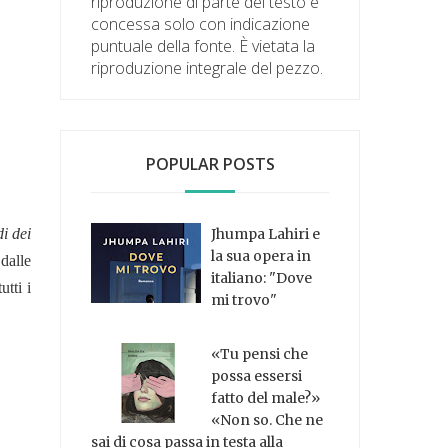
riproduzione di parte del testo è
concessa solo con indicazione
puntuale della fonte. È vietata la
riproduzione integrale del pezzo.
POPULAR POSTS
i dei
Jhumpa Lahiri e
la sua opera in
 dalle
italiano: "Dove
utti i
mi trovo"
«Tu pensi che
possa essersi
fatto del male?»
«Non so. Che ne
sai di cosa passa in testa alla