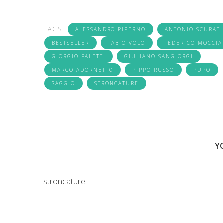
TAGS:
ALESSANDRO PIPERNO
ANTONIO SCURATI
BESTSELLER
FABIO VOLO
FEDERICO MOCCIA
GIORGIO FALETTI
GIULIANO SANGIORGI
MARCO ADORNETTO
PIPPO RUSSO
PUPO
SAGGIO
STRONCATURE
Y
stroncature