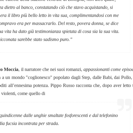
za dietro al banco, constata
ndo ciò che stavo acquistando, si
ra il libro più bello letto in vita sua, complimentandosi con me
o compravo era per massacrarlo. Del resto, povera donna, se dice
sua vita ha dato già testimonianza spietata di cosa sia la sua vita.
picconata sarebbe stato sadismo puro.”
co Moccia
, il narratore che nei suoi romanzi,
appassionanti come episod
ita a un mondo "coglionesco" popolato dagli Step, dalle Babi, dai Pollo,
loditi all’ennesima potenza. Pippo Russo racconta che, dopo aver letto t
e violenti, come quello di
 quindicenne dalle unghie smaltate fosforescenti e dal telefonino
dia fucsia incontrata per strada.