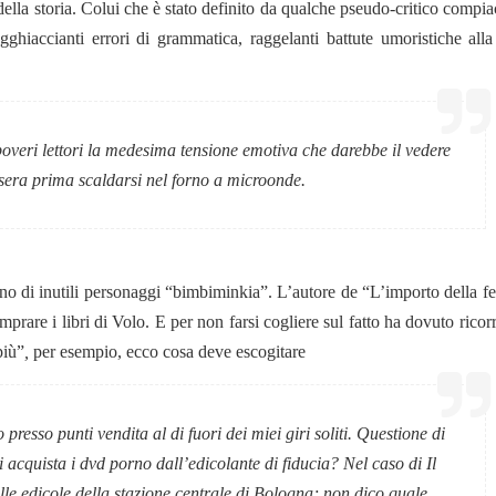
 della storia. Colui che è stato definito da qualche pseudo-critico compi
 agghiaccianti errori di grammatica, raggelanti battute umoristiche alla
overi lettori la medesima tensione emotiva che darebbe il vedere
 sera prima scaldarsi nel forno a microonde.
ano di inutili personaggi “bimbiminkia”. L’autore de “L’importo della fe
prare i libri di Volo. E per non farsi cogliere sul fatto ha dovuto ricor
più”
,
per esempio, ecco cosa deve escogitare
 presso punti vendita al di fuori dei miei giri soliti. Questione di
i acquista i dvd porno dall’edicolante di fiducia? Nel caso di Il
lle edicole della stazione centrale di Bologna; non dico quale,