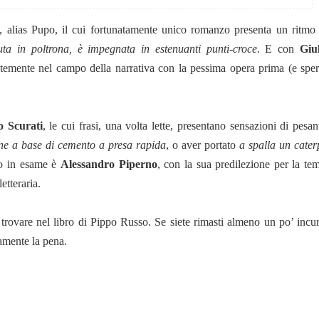
, alias Pupo, il cui fortunatamente unico romanzo presenta un ritmo 
uta in poltrona, è impegnata in estenuanti punti-croce
. E con
Giu
ntemente nel campo della narrativa con la pessima opera prima (e spe
o Scurati
, le cui frasi, una volta lette, presentano sensazioni di pesa
ne a base di cemento a presa rapida
, o aver portato
a spalla un caterp
so in esame è
Alessandro Piperno
, con la sua predilezione per la tem
etteraria.
trovare nel libro di Pippo Russo. Se siete rimasti almeno un po’ incuri
ramente la pena.