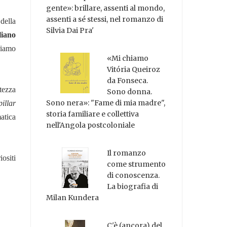
gente»: brillare, assenti al mondo,
assenti a sé stessi, nel romanzo di
della
Silvia Dai Pra'
liano
riamo
«Mi chiamo
Vitória Queiroz
da Fonseca.
ntezza
Sono donna.
Sono nera»: "Fame di mia madre",
illar
storia familiare e collettiva
atica
nell'Angola postcoloniale
Il romanzo
ositi
come strumento
di conoscenza.
La biografia di
Milan Kundera
C'è (ancora) del