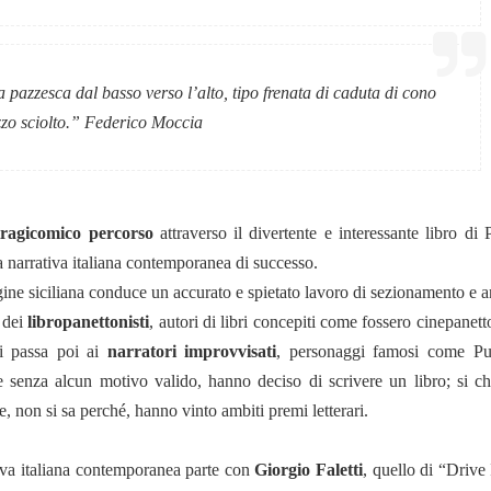
 pazzesca dal basso verso l’alto, tipo frenata di caduta di cono
zo sciolto.”
Federico Moccia
tragicomico percorso
attraverso il divertente e interessante libro di 
ta narrativa italiana contemporanea di successo.
rigine siciliana conduce un accurato e spietato lavoro di sezionamento e a
a dei
libropanettonisti
, autori di libri concepiti come fossero cinepanett
si passa poi ai
narratori improvvisati
, personaggi famosi come P
e senza alcun motivo valido, hanno deciso di scrivere un libro; si ch
e, non si sa perché, hanno vinto ambiti premi letterari.
tiva italiana contemporanea parte con
Giorgio Faletti
, quello di “Drive