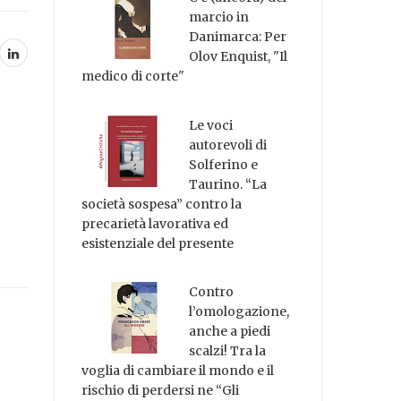
marcio in
Danimarca: Per
Olov Enquist, "Il
medico di corte"
Le voci
autorevoli di
Solferino e
Taurino. “La
società sospesa” contro la
precarietà lavorativa ed
esistenziale del presente
Contro
l’omologazione,
anche a piedi
scalzi! Tra la
voglia di cambiare il mondo e il
rischio di perdersi ne “Gli