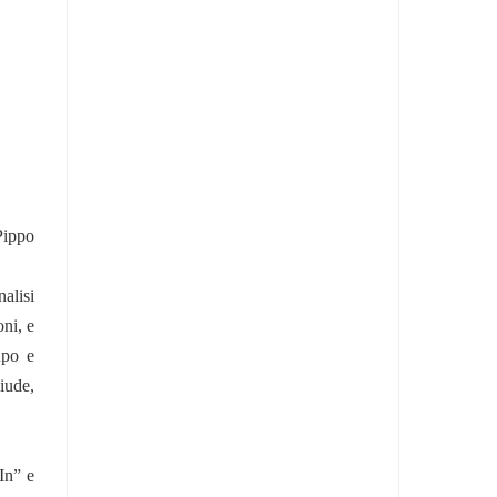
Pippo
nalisi
oni, e
upo e
iude,
 In” e