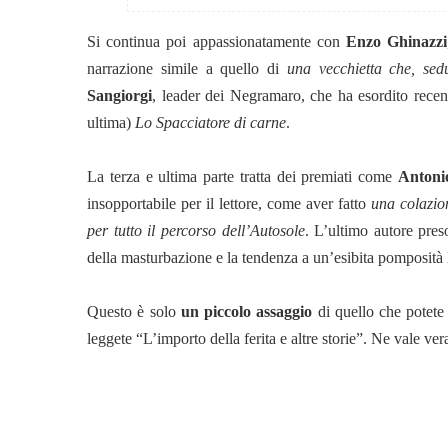
Si continua poi appassionatamente con
Enzo Ghinazzi
narrazione simile a quello di
una vecchietta che, sed
Sangiorgi
, leader dei Negramaro, che ha esordito rece
ultima)
Lo Spacciatore di carne
.
La terza e ultima parte tratta dei premiati come
Antoni
insopportabile per il lettore, come aver fatto
una colazio
per tutto il percorso dell’Autosole
. L’ultimo autore pre
della masturbazione e la tendenza a un’esibita pomposità l
Questo è solo
un piccolo assaggio
di quello che potete 
leggete “L’importo della ferita e altre storie”. Ne vale ve