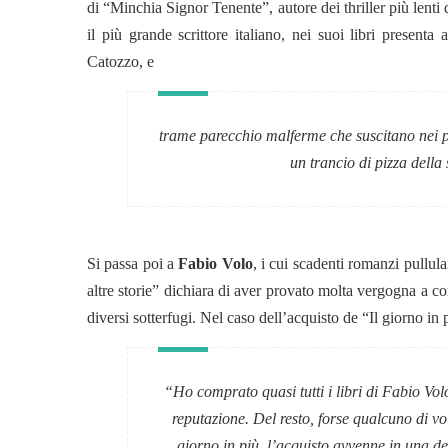
di “Minchia Signor Tenente”, autore dei thriller più lenti
il più grande scrittore italiano, nei suoi libri presenta
Catozzo, e
trame parecchio malferme che suscitano nei p
un trancio di pizza della
Si passa poi a
Fabio Volo
, i cui scadenti romanzi pullul
altre storie” dichiara di aver provato molta vergogna a com
diversi sotterfugi. Nel caso dell’acquisto de “Il giorno in 
“
Ho comprato quasi tutti i libri di Fabio Volo
reputazione. Del resto, forse qualcuno di vo
giorno in più, l’acquisto avvenne in una de