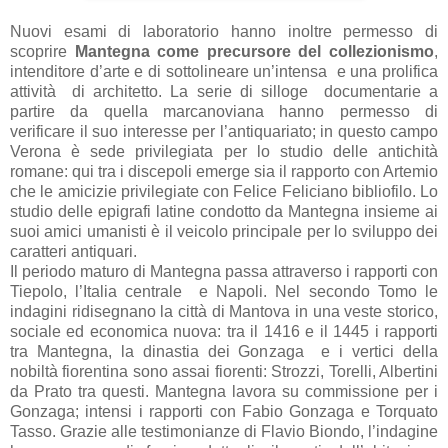
Nuovi esami di laboratorio hanno inoltre permesso di
scoprire
Mantegna come precursore del collezionismo
,
intenditore d’arte e di sottolineare un’intensa e una prolifica
attività di architetto. La serie di silloge documentarie a
partire da quella marcanoviana hanno permesso di
verificare il suo interesse per l’antiquariato; in questo campo
Verona è sede privilegiata per lo studio delle antichità
romane: qui tra i discepoli emerge sia il rapporto con Artemio
che le amicizie privilegiate con Felice Feliciano bibliofilo. Lo
studio delle epigrafi latine condotto da Mantegna insieme ai
suoi amici umanisti è il veicolo principale per lo sviluppo dei
caratteri antiquari.
Il periodo maturo di Mantegna passa attraverso i rapporti con
Tiepolo, l’Italia centrale e Napoli. Nel secondo Tomo le
indagini ridisegnano la città di Mantova in una veste storico,
sociale ed economica nuova: tra il 1416 e il 1445 i rapporti
tra Mantegna, la dinastia dei Gonzaga e i vertici della
nobiltà fiorentina sono assai fiorenti: Strozzi, Torelli, Albertini
da Prato tra questi. Mantegna lavora su commissione per i
Gonzaga; intensi i rapporti con Fabio Gonzaga e Torquato
Tasso. Grazie alle testimonianze di Flavio Biondo, l’indagine