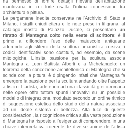
ha permesso di fornire dettagli rilevanti dell’abitazione
mantovana in cui forte risalta l’intima connessione tra
architettura e pittura.
Le pergamene inedite conservate nell’Archivio di Stato a
Milano, i sigilli chiudilettera e le note prese in filigrana, al
catalogo mostra di Palazzo Ducale, ci presentano
un
ritratto di Mantegna colto nella veste di scrittore
: è il
primo a diffondere l’uso delle maiuscole antiquarie
aderendo agli stilemi della scrittura umanistica corsiva; i
codici identificativi sono costituiti, ad esempio, da scene
mitologiche. L’insita passione per la scultura associa
Mantegna a Leon Battista Alberti e a Michelangelo: un
teorema della concezione architettonica di Mantegna che si
scinde con la pittura: è dipingendo infatti che Mantegna fa
emergere la passione per la scultura andando oltre l’aspetto
artistico. L’artista, aderendo ad una classicità greco-romana
nelle opere offre tuttora spunti innovativi su un possibile
modello di integrazione, modulato secondo un ordine ritmico
di suggestione estetica dello studio della natura associato
ad un ideale sistema di bellezza. Alla luce di queste
considerazioni, la ricognizione critica sulla vasta produzione
di Mantegna ha risposto all’esigenza di comprendere, in una
chiave interpretativa coerente, le diverse anime dell’artista