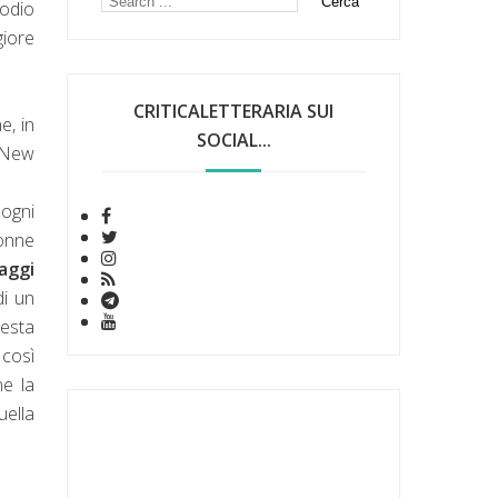
sodio
giore
CRITICALETTERARIA SUI
e, in
SOCIAL...
l New
 ogni
donne
aggi
di un
nesta
 così
ne la
uella