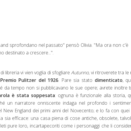
entland sprofondano nel passato" pensò Olivia. "Ma ora non c'è
 destinato a crescere...".
 libreria vi vien voglia di sfogliare
Autunno
, vi ritroverete tra le
n
Premio Pulitzer del 1926
. Pare sia stato
dimenticato
, q
hé da tempo non si pubblicavano le sue opere; avrete inoltre t
arola è stata soppesata
: ognuna è funzionale alla storia, q
rché un narratore onniscente indaga nel profondo i sentimen
el New England dei primi anni del Novecento; e lo fa con quei t
ia sia efficace: una casa piena di cose antiche, obsolete, talvol
soleti pure loro, incartapecoriti come i personaggi che li consid