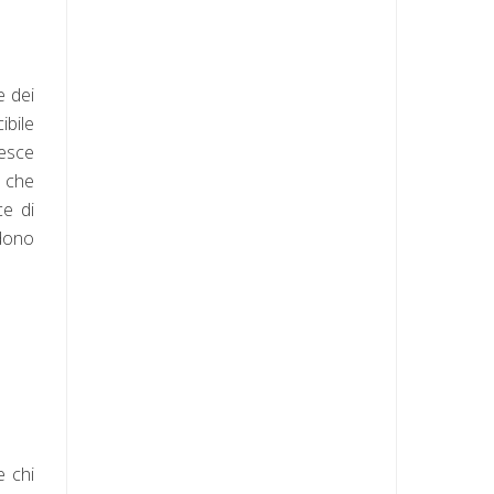
e dei
ibile
iesce
ò che
ce di
ndono
e chi