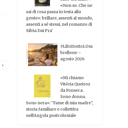
«Non so. Che ne
sai di cosa passa in testa alla
gente»: brillare, assenti al mondo,
assenti a sé stessi, nel romanzo di
Silvia Dai Pra'
#LibriSottoLOm
brellone –
agosto 2026
«Mi chiamo
Vitória Queiroz
da Fonseca.
Sono donna.
Sono nera»: "Fame di mia madre",
storia familiare e collettiva
nell'Angola postcoloniale