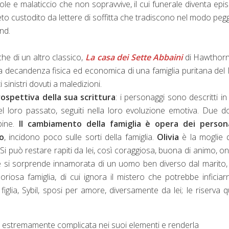
bole e malaticcio che non sopravvive, il cui funerale diventa epi
greto custodito da lettere di soffitta che tradiscono nel modo peg
nd.
e di un altro classico,
La casa dei Sette Abbaini
di Hawthorn
la decandenza fisica ed economica di una famiglia puritana de
i sinistri dovuti a maledizioni.
rospettiva della sua scrittura
: i personaggi sono descritti in
 nel loro passato, seguiti nella loro evoluzione emotiva. Due 
bine.
Il cambiamento della famiglia è opera dei person
no
, incidono poco sulle sorti della famiglia.
Olivia
è la moglie 
i. Si può restare rapiti da lei, così coraggiosa, buona di animo, o
he si sorprende innamorata di un uomo ben diverso dal marito,
loriosa famiglia, di cui ignora il mistero che potrebbe inficiar
glia, Sybil, sposi per amore, diversamente da lei; le riserva q
ne estremamente complicata nei suoi elementi e renderla