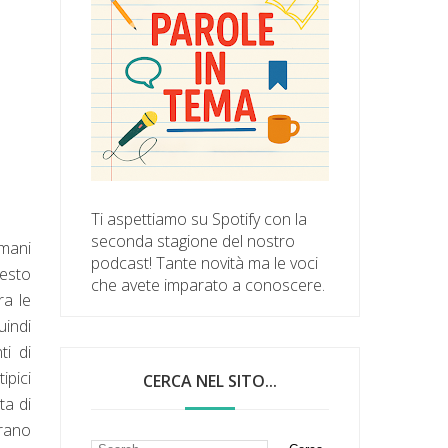
Ti aspettiamo su Spotify con la
seconda stagione del nostro
 mani
podcast! Tante novità ma le voci
uesto
che avete imparato a conoscere.
ra le
uindi
ti di
ipici
CERCA NEL SITO...
ta di
erano