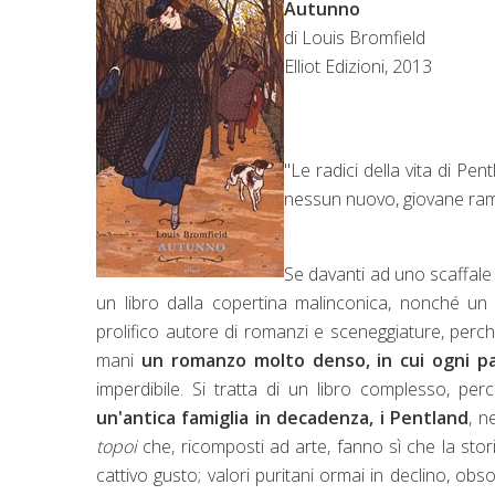
Autunno
di Louis Bromfield
Elliot Edizioni, 2013
"Le radici della vita di P
nessun nuovo, giovane ramo
Se davanti ad uno scaffale di
un libro dalla copertina malinconica, nonché u
prolifico autore di romanzi e sceneggiature, perc
mani
un romanzo molto denso, in cui ogni p
imperdibile. Si tratta di un libro complesso, pe
un'antica famiglia in decadenza, i Pentland
, n
topoi
che, ricomposti ad arte, fanno sì che la stor
cattivo gusto; valori puritani ormai in declino, ob