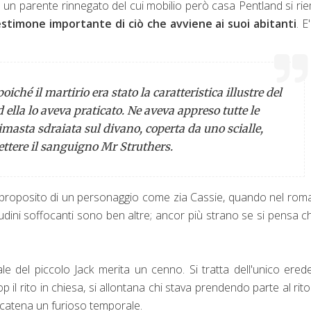
un parente rinnegato del cui mobilio però casa Pentland si ri
stimone importante di ciò che avviene ai suoi abitanti
. E
iché il martirio era stato la caratteristica illustre del
ella lo aveva praticato. Ne aveva appreso tutte le
rimasta sdraiata sul divano, coperta da uno scialle,
ettere il sanguigno Mr Struthers.
a proposito di un personaggio come zia Cassie, quando nel ro
dini soffocanti sono ben altre; ancor più strano se si pensa ch
le del piccolo Jack merita un cenno. Si tratta dell'unico ered
p il rito in chiesa, si allontana chi stava prendendo parte al rit
 scatena un furioso temporale.