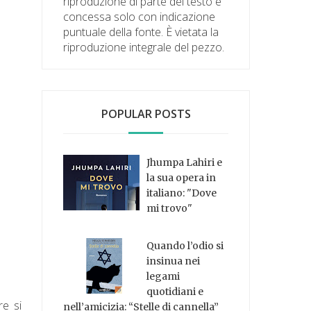
riproduzione di parte del testo è
concessa solo con indicazione
puntuale della fonte. È vietata la
riproduzione integrale del pezzo.
POPULAR POSTS
Jhumpa Lahiri e
la sua opera in
italiano: "Dove
mi trovo"
Quando l’odio si
insinua nei
legami
quotidiani e
re si
nell’amicizia: “Stelle di cannella”