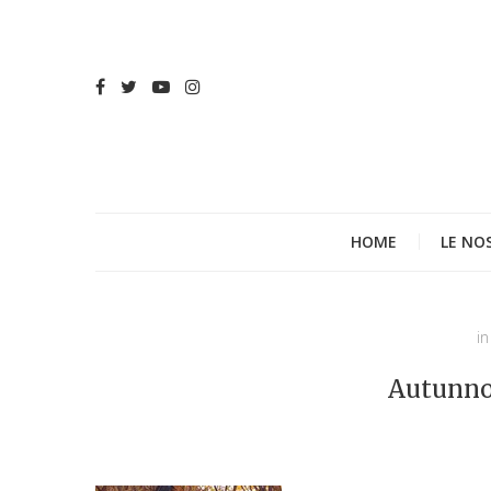
HOME
LE NO
in
Autunno,