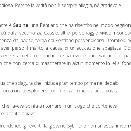
diosa. Perché la verità non è sempre allegra, né gradevole.
gante è
Sabine
: una Pentland che ha risentito nel modo peggior
entù dalla vecchia zia Cassie, altro personaggio vivido, riconosc
ssenza dal paese, torna dai Pentland per vendicarsi. Bromfield r
aver perso il marito a causa di un'educazione sbagliata. Ci
 viene sfaccettato, nonché la sua evoluzione: Sabine è capa
o che non cerca di mascherare in alcun momento.In lei si fo
i qualche sciagura che, iniziata gran tempo prima nel dedalo
ra pronta ora a esplodere con la forza immensa accumulata
 che l'aveva spinta a ritornare in un luogo che conteneva
ella tanto odiava.
endendo gli eventi: la giovane Sybil che non si lascia imporr