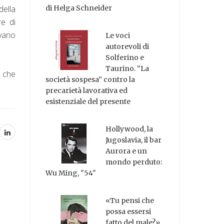
della
di Helga Schneider
re di
ovano
Le voci
autorevoli di
Solferino e
Taurino. “La
i che
società sospesa” contro la
precarietà lavorativa ed
esistenziale del presente
Hollywood, la
Jugoslavia, il bar
Aurora e un
mondo perduto:
Wu Ming, "54"
«Tu pensi che
possa essersi
fatto del male?»