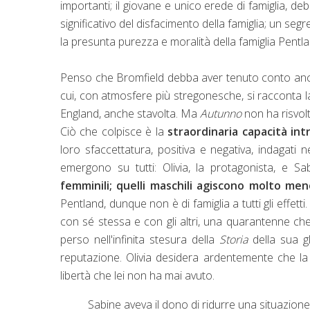
importanti; il giovane e unico erede di famiglia, de
significativo del disfacimento della famiglia; un se
la presunta purezza e moralità della famiglia Pentla
Penso che Bromfield debba aver tenuto conto anch
cui, con atmosfere più stregonesche, si racconta 
England, anche stavolta. Ma
Autunno
non ha risvolt
Ciò che colpisce è la
straordinaria capacità int
loro sfaccettatura, positiva e negativa, indagati
emergono su tutti: Olivia, la protagonista, e Sa
femminili; quelli maschili agiscono molto me
Pentland, dunque non è di famiglia a tutti gli effett
con sé stessa e con gli altri, una quarantenne c
perso nell'infinita stesura della
Storia
della sua g
reputazione. Olivia desidera ardentemente che la fi
libertà che lei non ha mai avuto.
Sabine aveva il dono di ridurre una situazio