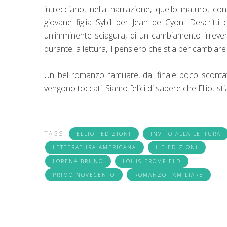
intrecciano, nella narrazione, quello maturo, co
giovane figlia Sybil per Jean de Cyon. Descritti
un'imminente sciagura, di un cambiamento irrevers
durante la lettura, il pensiero che stia per cambiare
Un bel romanzo familiare, dal finale poco sconta
vengono toccati. Siamo felici di sapere che Elliot s
TAGS:
ELLIOT EDIZIONI
INVITO ALLA LETTURA
LETTERATURA AMERICANA
LIT EDIZIONI
LORENA BRUNO
LOUIS BROMFIELD
PRIMO NOVECENTO
ROMANZO FAMILIARE