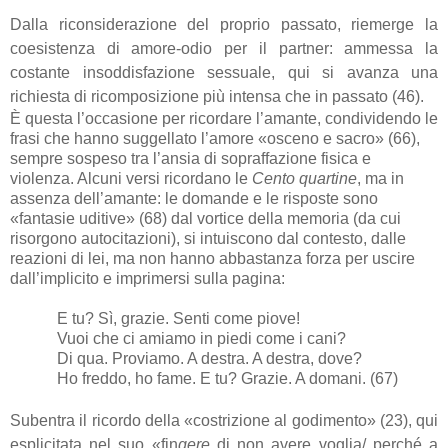
Dalla riconsiderazione del proprio passato, riemerge la
coesistenza di amore-odio per il partner: ammessa la
costante insoddisfazione sessuale, qui si avanza una
richiesta di ricomposizione più intensa che in passato (46).
È questa l’occasione per ricordare l’amante, condividendo le
frasi che hanno suggellato l’amore «osceno e sacro» (66),
sempre sospeso tra l’ansia di sopraffazione fisica e
violenza. Alcuni versi ricordano le
Cento quartine
, ma in
assenza dell’amante: le domande e le risposte sono
«fantasie uditive» (68) dal vortice della memoria (da cui
risorgono autocitazioni), si intuiscono dal contesto, dalle
reazioni di lei, ma non hanno abbastanza forza per uscire
dall’implicito e imprimersi sulla pagina:
E tu? Sì, grazie. Senti come piove!
Vuoi che ci amiamo in piedi come i cani?
Di qua. Proviamo. A destra. A destra, dove?
Ho freddo, ho fame. E tu? Grazie. A domani. (67)
Subentra il ricordo della «costrizione al godimento» (23), qui
esplicitata nel suo «fin
gere
di non avere voglia/ perché a