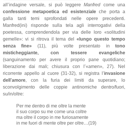
all’indagine versale, si può leggere
Manfred
come una
confessione metapoetica ed esistenziale
che porta a
galla tanti temi sprofondati nelle opere precedenti.
Manfred(ini) risponde sulla tela agli interrogativi della
poetessa, comprendendola per via delle loro «solitudini
gemelle»: vi si ritrova il tema del
«lungo questo tempo
senza fine»
(11), più volte presentato in
tono
misticheggiante, con tessere evangeliche
(sanguinamento per avere il proprio pane quotidiano;
liberazione dai mali; chiusura con l’«amen», 27). Nel
ricorrente appello al cuore (31-32), si registra l’
invasione
dell’amore
, con la furia dei limiti da superare, lo
sconvolgimento delle coppie antinomiche dentro/fuori,
su/in/oltre:
Per me dentro di me oltre la mente
il suo corpo su me come una coltre
ma oltre il corpo in me furiosamente
in me fuori di mente oltre per oltre…(19)