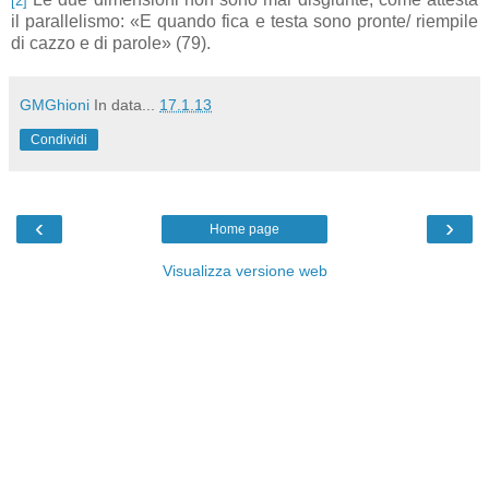
[2]
il parallelismo: «E quando fica e testa sono pronte/ riempile
di cazzo e di parole» (79).
GMGhioni
In data...
17.1.13
Condividi
‹
›
Home page
Visualizza versione web