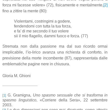
forza mi facesse volere» (72), fisicamente e mentalmente,
[2]
fino a zittire la mente (80):
Violentami, costringimi a godere,
fendendomi con tutta la tua forza,
e fa’ di me secondo il tuo volere
sii il mio flagello, dammi fuoco e forza. (77)
Stremata non dalla passione ma dal suo ricordo ormai
irreplicabile, l’io-lirico avanza una richiesta di conforto, in
previsione della morte incombente (87), rappresentata dalle
emblematiche pagine nere in chiusura.
Gloria M. Ghioni
G. Gramigna,
Uno spasmo sessuale che si trasforma in
[1]
spasmo linguistico
, «Corriere della Sera», 22 settembre
2003.
Le due dimensioni non sono mai disgiunte, come attesta