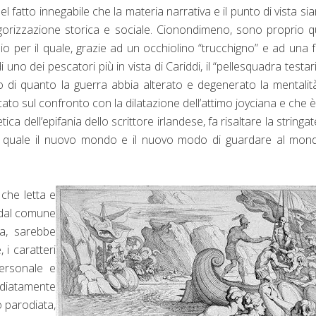
l fatto innegabile che la materia narrativa e il punto di vista si
egorizzazione storica e sociale. Cionondimeno, sono proprio q
odio per il quale, grazie ad un occhiolino “trucchigno” e ad una 
 di uno dei pescatori più in vista di Cariddi, il “pellesquadra testar
to di quanto la guerra abbia alterato e degenerato la mentalit
ocato sul confronto con la dilatazione dell’attimo joyciana e che 
a dell’epifania dello scrittore irlandese, fa risaltare la stringa
, nel quale il nuovo mondo e il nuovo modo di guardare al mon
 che letta e
a dal comune
na, sarebbe
i caratteri
personale e
iatamente
o parodiata,