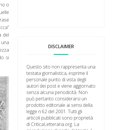
ano o
uelle
frase
icca”
à del
è una
DISCLAIMER
tezza
do si
Questo sito non rappresenta una
testata giornalistica, esprime il
personale punto di vista degli
autori dei post e viene aggiornato
senza alcuna periodicità. Non
può pertanto considerarsi un
prodotto editoriale ai sensi della
legge n.62 del 2001. Tutti gli
articoli pubblicati sono proprietà
di CriticaLetteraria.org. La