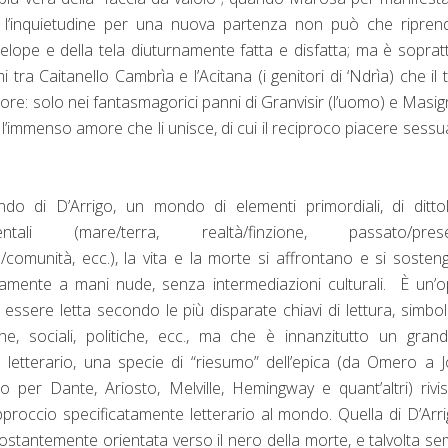
 e l’inquietudine per una nuova partenza non può che ripren
elope e della tela diuturnamente fatta e disfatta; ma è soprat
 tra Caitanello Cambrìa e l’Acitana (i genitori di ‘Ndrìa) che il
ore: solo nei fantasmagorici panni di Granvisir (l’uomo) e Masi
’immenso amore che li unisce, di cui il reciproco piacere sessu
do di D’Arrigo, un mondo di elementi primordiali, di ditto
entali (mare/terra, realtà/finzione, passato/prese
o/comunità, ecc.), la vita e la morte si affrontano e si soste
amente a mani nude, senza intermediazioni culturali. È un’
essere letta secondo le più disparate chiavi di lettura, simbol
che, sociali, politiche, ecc., ma che è innanzitutto un gran
 letterario, una specie di “riesumo” dell’epica (da Omero a 
 per Dante, Ariosto, Melville, Hemingway e quant’altri) rivi
roccio specificatamente letterario al mondo. Quella di D’Arr
ostantemente orientata verso il nero della morte, e talvolta s