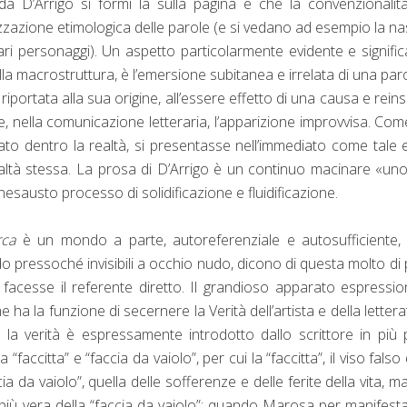
 D’Arrigo si formi là sulla pagina e che la convenzionalit
zzazione etimologica delle parole (e si vedano ad esempio la na
ari personaggi). Un aspetto particolarmente evidente e signific
ella macrostruttura, è l’emersione subitanea e irrelata di una par
portata alla sua origine, all’essere effetto di una causa e reins
lie, nella comunicazione letteraria, l’apparizione improvvisa. Com
ato dentro la realtà, si presentasse nell’immediato come tale 
ealtà stessa. La prosa di D’Arrigo è un continuo macinare «un
inesausto processo di solidificazione e fluidificazione.
rca
è un mondo a parte, autoreferenziale e autosufficiente, 
o pressoché invisibili a occhio nudo, dicono di questa molto di 
acesse il referente diretto. Il grandioso apparato espressio
 la funzione di secernere la Verità dell’artista e della lettera
la verità è espressamente introdotto dallo scrittore in più 
“faccitta” e “faccia da vaiolo”, per cui la “faccitta”, il viso falso 
 da vaiolo”, quella delle sofferenze e delle ferite della vita, ma
è più vera della “faccia da vaiolo”; quando Marosa per manifest