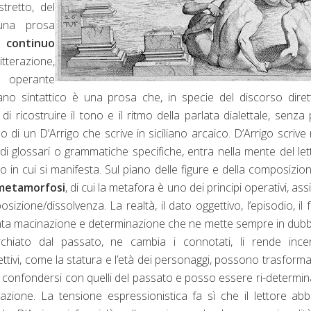
tretto, del
 una prosa
ul
continuo
llitterazione,
e operante
ano sintattico è una prosa che, in specie del discorso dire
di ricostruire il tono e il ritmo della parlata dialettale, senza
so di un D’Arrigo che scrive in siciliano arcaico. D’Arrigo scrive 
i glossari o grammatiche specifiche, entra nella mente del let
 in cui si manifesta. Sul piano delle figure e della composizio
a metamorfosi
, di cui la metafora è uno dei principi operativi, as
sizione/dissolvenza. La realtà, il dato oggettivo, l’episodio, il f
enta macinazione e determinazione che ne mette sempre in dubb
erchiato dal passato, ne cambia i connotati, li rende ince
gettivi, come la statura e l’età dei personaggi, possono trasforma
 confondersi con quelli del passato e posso essere ri-determina
nazione. La tensione espressionistica fa sì che il lettore abb