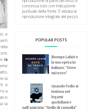
riproduzione di parte del testo è
concessa solo con indicazione
puntuale della fonte. È vietata la
riproduzione integrale del pezzo.
tto e
POPULAR POSTS
 però
nella
tore,
Jhumpa Lahiri e
ne,
la
la sua opera in
sieme
italiano: "Dove
atto,
mi trovo"
io la
rti e
Quando l’odio si
rsi a
insinua nei
ti in
legami
quotidiani e
ia la
nell’amicizia: “Stelle di cannella”