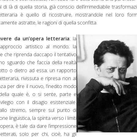
 di là di quella storia, già conscio dell’irrimediabile trasformaz
letteraria è quello di ricostruire, mostrandole nel loro form
mente astratte, le ragioni di quella sconfitta.
avere da un’opera letteraria
: la
ll’approccio artistico al mondo; la
le che riprenda daccapo il tentativo
uno sguardo che faccia della realtà
sotto o dietro ad essa; un rapporto
teraria, rivissuta e ripresa non al
a per dire il nuovo, l’inedito modo
della quale è, o si sente, parte e
legio con il disagio esistenziale.
 allo stremo, sempre sul punto di
 linguistica, la spinta verso i limiti
l’opera, è tale da dare l’impressione
tterati, solo per chi, cioè, ha gli