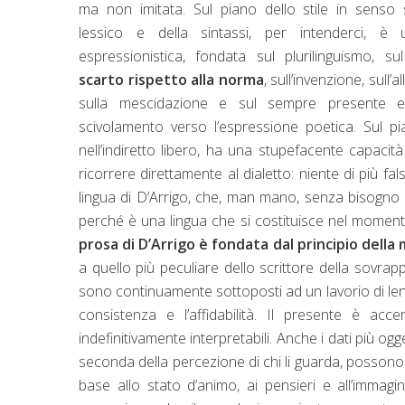
ma non imitata. Sul piano dello stile in senso s
lessico e della sintassi, per intenderci, è
espressionistica, fondata sul plurilinguismo, s
scarto rispetto alla norma
, sull’invenzione, sull’a
sulla mescidazione e sul sempre presente 
scivolamento verso l’espressione poetica. Sul pi
nell’indiretto libero, ha una stupefacente capacità 
ricorrere direttamente al dialetto: niente di più fal
lingua di D’Arrigo, che, man mano, senza bisogno d
perché è una lingua che si costituisce nel momento
prosa di D’Arrigo è fondata dal principio dell
a quello più peculiare dello scrittore della sovrappo
sono continuamente sottoposti ad un lavorio di l
consistenza e l’affidabilità. Il presente è acc
indefinitivamente interpretabili. Anche i dati più og
seconda della percezione di chi li guarda, possono
base allo stato d’animo, ai pensieri e all’immagi