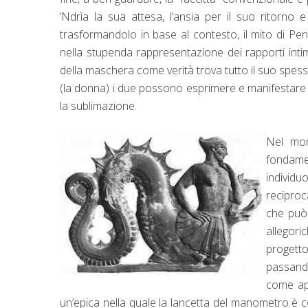
‘Ndrìa la sua attesa, l’ansia per il suo ritorno
trasformandolo in base al contesto, il mito di Pen
nella stupenda rappresentazione dei rapporti intimi
della maschera come verità trova tutto il suo spess
(la donna) i due possono esprimere e manifestare l
la sublimazione.
Nel mon
fondam
individu
reciproc
che può 
allegori
progetto
passando
come app
un’epica nella quale la lancetta del manometro è c