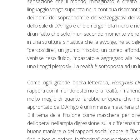
sensazione che il mondo immaginato e creato da
linguaggio venga superata nella continua risemanti
dei nomi, dei soprannomi e dei vezzeggiativi dei v
dello stile di D’Arrigo e che emerge nella micro e n
di un fatto che solo in un secondo momento viene ri
in una struttura sintattica che la avvolge, ne sciog
“percosìdire”, un grumo irrisolto, un cuneo affond
venisse reso fluido, impastato e aggregato alla r
uno i cogiti pietrosi». La realtà è sottoposta ad un 
Come ogni grande opera letteraria,
Horcynus O
rapporti con il mondo esterno e la realtà, rimanend
molto meglio di quanto farebbe un’opera che ne f
approntato da D’Arrigo è un’immensa maschera che ha
E il tema della finzione come maschera per dire 
dell’opera: nell’ampia digressione sulla differenza tra 
buone maniere o dei rapporti sociali copre la “faccia
fine, a ben guardare, la “faccitta” convenzionale 