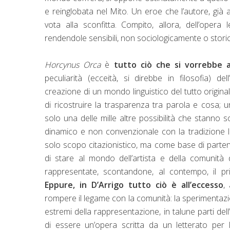
e reinglobata nel Mito. Un eroe che l’autore, già al
vota alla sconfitta. Compito, allora, dell’opera 
rendendole sensibili, non sociologicamente o storica
Horcynus Orca
è
tutto ciò che si vorrebbe 
peculiarità (ecceità, si direbbe in filosofia) de
creazione di un mondo linguistico del tutto origina
di ricostruire la trasparenza tra parola e cosa; 
solo una delle mille altre possibilità che stanno 
dinamico e non convenzionale con la tradizione let
solo scopo citazionistico, ma come base di partenz
di stare al mondo dell’artista e della comunità 
rappresentate, scontandone, al contempo, il privi
Eppure, in D’Arrigo tutto ciò è all’eccesso
,
rompere il legame con la comunità: la sperimentazione
estremi della rappresentazione, in talune parti del
di essere un’opera scritta da un letterato per le