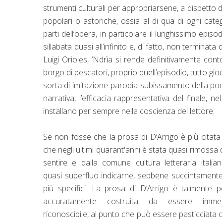
strumenti culturali per appropriarsene, a dispetto de
popolari o astoriche, ossia al di qua di ogni cat
parti dell’opera, in particolare il lunghissimo epis
sillabata quasi all’infinito e, di fatto, non terminata
Luigi Orioles, ‘Ndrìa si rende definitivamente con
borgo di pescatori, proprio quell’episodio, tutto gi
sorta di imitazione-parodia-subissamento della poetic
narrativa, l’efficacia rappresentativa del finale
installano per sempre nella coscienza del lettore.
Se non fosse che la prosa di D’Arrigo è più citata
che negli ultimi quarant'anni è stata quasi rimoss
sentire e dalla comune cultura letteraria italia
quasi superfluo indicarne, sebbene succintamente, 
più specifici. La prosa di D’Arrigo è talmente 
accuratamente costruita da essere immed
riconoscibile, al punto che può essere pasticciata 