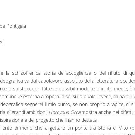
pe Pontiggia
5)
e la schizofrenica storia dell’accoglienza o del rifiuto di q
ideografica va dal capolavoro assoluto della letteratura occide
rcizio stilistico, con tutte le possibili modulazioni intermedie, è
omunque esterna all’opera in sé, sulla quale, invece, mi pare il
ideografica segnerei il mio punto, se non proprio all’apice, di s
ria di grandi ambizioni,
Horcynus Orca
mostra anche nei difetti, 
l’ispirazione e del progetto che l’hanno dettata.
iente di meno che a gettare un ponte tra Storia e Mito (p