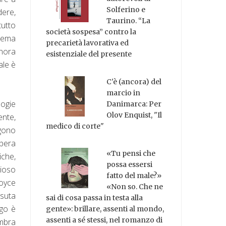
Solferino e
dere,
Taurino. “La
tutto
società sospesa” contro la
 tema
precarietà lavorativa ed
gnora
esistenziale del presente
ale è
C'è (ancora) del
marcio in
logie
Danimarca: Per
Olov Enquist, "Il
nte,
medico di corte"
ngono
opera
«Tu pensi che
iche,
possa essersi
dioso
fatto del male?»
Joyce
«Non so. Che ne
ssuta
sai di cosa passa in testa alla
igo è
gente»: brillare, assenti al mondo,
assenti a sé stessi, nel romanzo di
embra