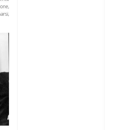
ione,
arsi,