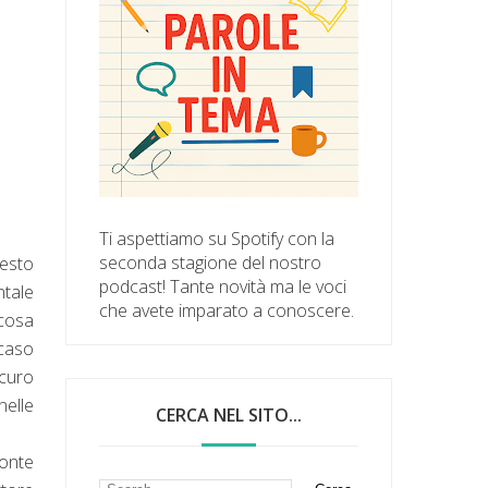
Ti aspettiamo su Spotify con la
seconda stagione del nostro
uesto
podcast! Tante novità ma le voci
ntale
che avete imparato a conoscere.
 cosa
 caso
icuro
nelle
CERCA NEL SITO...
onte