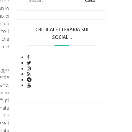
ttore
on lo
no di
cerca
CRITICALETTERARIA SUI
to il
SOCIAL...
, che
a nel
aggio
’eroe
iano.
uello
”
: gli
inate
e che
re il
vinta