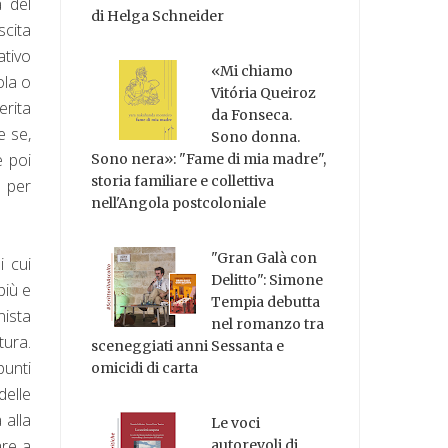
à del
di Helga Schneider
scita
ativo
«Mi chiamo
ola o
Vitória Queiroz
erita
da Fonseca.
e se,
Sono donna.
e poi
Sono nera»: "Fame di mia madre",
storia familiare e collettiva
o per
nell'Angola postcoloniale
"Gran Galà con
i cui
Delitto": Simone
più e
Tempia debutta
nista
nel romanzo tra
tura.
sceneggiati anni Sessanta e
punti
omicidi di carta
delle
 alla
Le voci
are a
autorevoli di