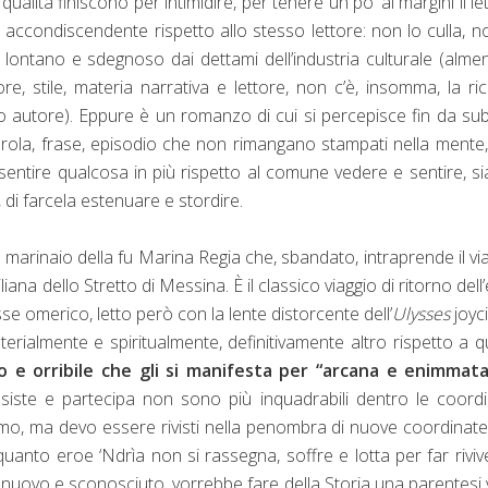
alità finiscono per intimidire, per tenere un po’ ai margini il le
accondiscendente rispetto allo stesso lettore: non lo culla, n
 lontano e sdegnoso dai dettami dell’industria culturale (alme
re, stile, materia narrativa e lettore, non c’è, insomma, la ri
o autore). Eppure è un romanzo di cui si percepisce fin da subi
arola, frase, episodio che non rimangano stampati nella mente
sentire qualcosa in più rispetto al comune vedere e sentire, si
, di farcela estenuare e stordire.
n marinaio della fu Marina Regia che, sbandato, intraprende il vi
iana dello Stretto di Messina. È il classico viaggio di ritorno dell
sse omerico, letto però con la lente distorcente dell’
Ulysses
joyc
rialmente e spiritualmente, definitivamente altro rispetto a q
 e orribile che gli si manifesta per “arcana e enimmata
i assiste e partecipa non sono più inquadrabili dentro le coord
uomo, ma devo essere rivisti nella penombra di nuove coordinat
quanto eroe ‘Ndrìa non si rassegna, soffre e lotta per far rivive
uovo e sconosciuto, vorrebbe fare della Storia una parentesi 