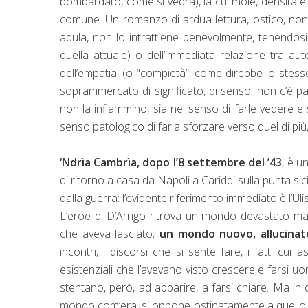
bombardato, come si vedrà), la cui mole, densità e qu
comune. Un romanzo di ardua lettura, ostico, non 
adula, non lo intrattiene benevolmente, tenendosi
quella attuale) o dell’immediata relazione tra auto
dell’empatia, (o “compietà”, come direbbe lo stess
soprammercato di significato, di senso: non c’è p
non la infiammino, sia nel senso di farle vedere e 
senso patologico di farla sforzare verso quel di più
‘Ndrìa Cambrìa, dopo l’8 settembre del ’43
, è u
di ritorno a casa da Napoli a Cariddi sulla punta sicil
dalla guerra: l’evidente riferimento immediato è l’Uli
L’eroe di D’Arrigo ritrova un mondo devastato mate
che aveva lasciato;
un mondo nuovo, allucinato
incontri, i discorsi che si sente fare, i fatti cu
esistenziali che l’avevano visto crescere e farsi 
stentano, però, ad apparire, a farsi chiare. Ma in 
mondo com’era, si oppone ostinatamente a quello n