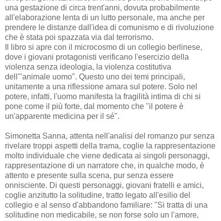
una gestazione di circa trent'anni, dovuta probabilmente
all'elaborazione lenta di un lutto personale, ma anche per
prendere le distanze dall'idea di comunismo e di rivoluzione
che è stata poi spazzata via dal terrorismo.
Il libro si apre con il microcosmo di un collegio berlinese,
dove i giovani protagonisti verificano l'esercizio della
violenza senza ideologia, la violenza costitutiva
dell'"animale uomo". Questo uno dei temi principali,
unitamente a una riflessione amara sul potere. Solo nel
potere, infatti, l'uomo manifesta la fragilità intima di chi si
pone come il più forte, dal momento che "il potere è
un'apparente medicina per il sé".
Simonetta Sanna, attenta nell'analisi del romanzo pur senza
rivelare troppi aspetti della trama, coglie la rappresentazione
molto individuale che viene dedicata ai singoli personaggi,
rappresentazione di un narratore che, in qualche modo, è
attento e presente sulla scena, pur senza essere
onnisciente. Di questi personaggi, giovani fratelli e amici,
coglie anzitutto la solitudine, tratto legato all'esilio del
collegio e al senso d'abbandono familiare: "Si tratta di una
solitudine non medicabile, se non forse solo un l'amore,