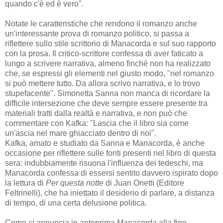
quando c'è ed è vero".
Notate le caratteristiche che rendono il romanzo anche
un'interessante prova di romanzo politico, si passa a
riflettere sullo stile scrittorio di Manacorda e sul suo rapporto
con la prosa. Il critico-scrittore confessa di aver faticato a
lungo a scrivere narrativa, almeno finché non ha realizzato
che, se espressi gli elementi nel giusto modo, "nel romanzo
si può mettere tutto. Da allora scrivo narrativa, e lo trovo
stupefacente". Simonetta Sanna non manca di ricordare la
difficile intersezione che deve sempre essere presente tra
materiali tratti dalla realtà e narrativa, e non può che
commentare con Kafka: "Lascia che il libro sia come
un'ascia nel mare ghiacciato dentro di noi".
Kafka, amato e studiato da Sanna e Manacorda, è anche
occasione per riflettere sulle fonti presenti nel libro di questa
sera: indubbiamente risuona l'influenza dei tedeschi, ma
Manacorda confessa di essersi sentito davvero ispirato dopo
la lettura di
Per questa notte
di Juan Onetti (Editore
Feltrinelli), che ha iniettato il desiderio di parlare, a distanza
di tempo, di una certa delusione politica.
Come ci annuncia in anteprima Manacorda alla fine