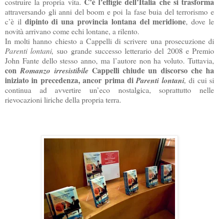
C’è l’effigie dell’Italia che si trasforma
costruire la propria vita.
attraversando gli anni del boom e poi la fase buia del terrorismo e
dipinto di una provincia lontana del meridione
c’è il
, dove le
novità arrivano come echi lontane, a rilento.
In molti hanno chiesto a Cappelli di scrivere una prosecuzione di
Parenti lontani,
suo grande successo letterario del 2008 e Premio
John Fante dello stesso anno, ma l’autore non ha voluto. Tuttavia,
con
Cappelli chiude un discorso che ha
Romanzo irresistibile
iniziato in precedenza, ancor prima di
Parenti lontani
,
di cui si
continua ad avvertire un’eco nostalgica, soprattutto nelle
rievocazioni liriche della propria terra.