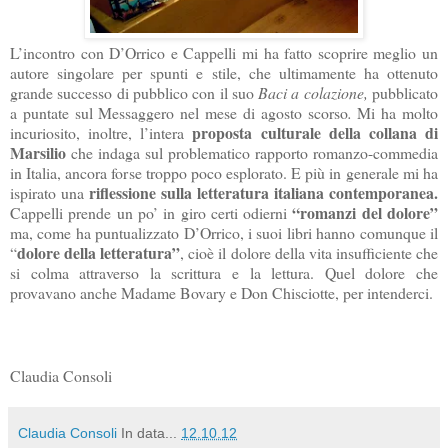
L’incontro con D’Orrico e Cappelli mi ha fatto scoprire meglio un
autore singolare per spunti e stile, che ultimamente ha ottenuto
grande successo di pubblico con il suo
Baci a colazione,
pubblicato
a puntate sul Messaggero nel mese di agosto scorso
.
Mi ha molto
proposta culturale della collana di
incuriosito, inoltre, l’intera
Marsilio
che indaga sul problematico rapporto romanzo-commedia
in Italia, ancora forse troppo poco esplorato. E più in generale mi ha
riflessione sulla letteratura italiana contemporanea.
ispirato una
“romanzi del dolore”
Cappelli prende un po’ in giro certi odierni
ma, come ha puntualizzato D’Orrico, i suoi libri hanno comunque il
dolore della letteratura”
“
, cioè il dolore della vita insufficiente che
si colma attraverso la scrittura e la lettura. Quel dolore che
provavano anche Madame Bovary e Don Chisciotte, per intenderci.
Claudia Consoli
Claudia Consoli
In data...
12.10.12