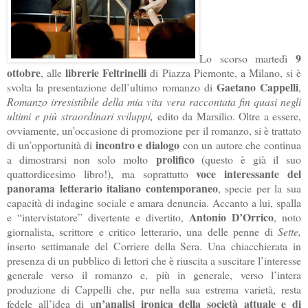
9
Lo scorso martedì
ottobre
librerie Feltrinelli
, alle
di Piazza Piemonte, a Milano, si è
Gaetano Cappelli
svolta la presentazione dell’ultimo romanzo di
,
Romanzo irresistibile della mia vita vera raccontata fin quasi negli
ultimi e più straordinari sviluppi,
edito da Marsilio. Oltre a essere,
ovviamente, un’occasione di promozione per il romanzo, si è trattato
incontro e dialogo
di un’opportunità di
con un autore che continua
prolifico
a dimostrarsi non solo molto
(questo è già il suo
voce interessante del
quattordicesimo libro!), ma soprattutto
panorama letterario italiano contemporaneo
, specie per la sua
capacità di indagine sociale e amara denuncia. Accanto a lui, spalla
Antonio D’Orrico
e “intervistatore” divertente e divertito,
, noto
giornalista, scrittore e critico letterario, una delle penne di
Sette,
inserto settimanale del Corriere della Sera
.
Una chiacchierata in
presenza di un pubblico di lettori che è riuscita a suscitare l’interesse
generale verso il romanzo e, più in generale, verso l’intera
produzione di Cappelli che, pur nella sua estrema varietà, resta
n’analisi ironica della società attuale e di
fedele all’idea di u