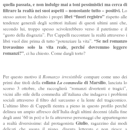
quella passata, e non indulge mai a toni pessimistici ma cerca di
filtrare la realtà nei suoi aspetti – nonostante tutto – positivi.
Lo
ibri “fuori registro”
stesso autore ha definito i propri l
rispetto alle
tendenze generali degli scrittori italiani di questi ultimi anni che,
secondo lui, troppo spesso scivolerebbero verso il patetismo e il
“gusto della disgrazia”. Per Cappelli raccontare la realtà attraverso i
“Se nel romanzo
libri vuol dire prima di tutto “potenziare la vita”.
trovassimo solo la vita reale, perché dovremmo leggere
romanzi?”
, ci ha chiesto. Come dargli torto?
Per questo motivo il
Romanzo irresistibile
compare come uno dei
collana
di Marsilio
primi due titoli della
La commedia
, lanciata lo
scorso 3 ottobre, che raccoglierà “romanzi divertenti e tragici”,
vicini allo stile della commedia all’italiana che indagava i problemi
sociali attraverso il filtro del sarcasmo e la lente del tragicomico.
L’ultimo libro di Cappelli rientra a pieno in questo profilo perché
delinea un ampio affresco dell’Italia degli ultimi decenni (dalla fine
degli anni ’60 in poi) e lo fa attraverso personaggi che appartengono
Giulio
a realtà diversissime: dal protagonista
, ragazzino dai modi
delicati che suona il piano, diventa letterato e non riesce a