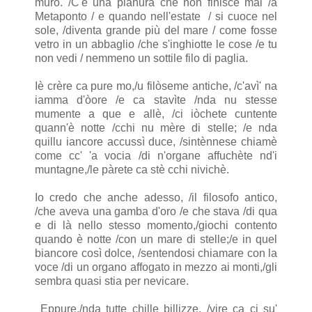
muro. /C'è una pianura che non finisce mai /a
Metaponto / e quando nell'estate / si cuoce nel
sole, /diventa grande più del mare / come fosse
vetro in un abbaglio /che s'inghiotte le cose /e tu
non vedi / nemmeno un sottile filo di paglia.
Iè crère ca pure mo,/u filòseme antiche, /c'avì' na
iamma d'òore /e ca stavìte /nda nu stesse
mumente a que e allè, /ci iòchete cuntente
quann'è notte /cchi nu mère di stelle; /e nda
quillu iancore accussì duce, /sintènnese chiamè
come cc' 'a vocia /di n'organe affuchète nd'i
muntagne,/le pàrete ca stè cchi nivichè.
Io credo che anche adesso, /il filosofo antico,
/che aveva una gamba d'oro /e che stava /di qua
e di là nello stesso momento,/giochi contento
quando è notte /con un mare di stelle;/e in quel
biancore così dolce, /sentendosi chiamare con la
voce /di un organo affogato in mezzo ai monti,/gli
sembra quasi stia per nevicare.
Eppure,/nda tutte chille billizze, /vire ca ci su'