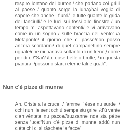
respiro lontano dei burroni/ che parlano coi grilli
al paese / quanto sorge la luna;/hai voglia di
sapere che anche i fiumi/ e tutte quante le grida
dei fanciulli/ e le luci sui fossi alle finestre / un
tempo mi aspettavano contenti/ e vi arrivavano
come in un sogno / sulle braccia del vento: /a
Metaponto/ il giorno che ci passo/non posso
ancora scordarmi/ di quel campanellino sempre
uguale/che mi parlava soltanto di un treno,/ come
per dire:/"Sai? /Le cose belle o brutte, / in questa
pianura, /possono starci eterne tali e quali".
Nun c’è pizze di munne
Ah, Criste a la cruce / famme i’ èsse nu surde /
cchi nun lle sent cchiù sempe stu grire /d’ù vente
c’arrivèntete nu pacce//truzzanne nda sta pétre
senza ‘uce:“Nun c’è pizze di munne addù nun
c’éte chi ci si ràschete ‘a facce”.