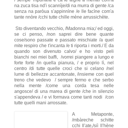
na zuca tisa nd'i scannìje/di na murra di gente /ca
senza na paròua s'appinnìne /e lle facìne com'a
tante nnòre /cchi tutte chille mène arrussichète.
Sto diventando vecchio, /Madonna mia;/ ed oggi,
se ci penso, /non saprei dire bene quante
cose/sono passate e passato mischiate /a quel
mite respiro che t'incanta /e ti riporta i morti./ E da
quando son divenuto calvo/ e ho visto peli
bianchi nei miei baffi, /vorrei piangere a lungo e
forte forte /in quella pianura, / e proprio lì, nel
centro /di tutte quelle croci che si celano /nel
lume di bellezze accantonate, /insieme con quel
treno che vedevo / sempre fermo e che serbo
nella mente /come una corda tesa nelle
angosce/ di una marea di gente /che in silenzio
s'appendeva / e vi formava come tanti nodi /con
tutte quelli mani arrossate.
A Metaponte,
/mbàreche schitte
cchi ll'ate,/siì ll'hène