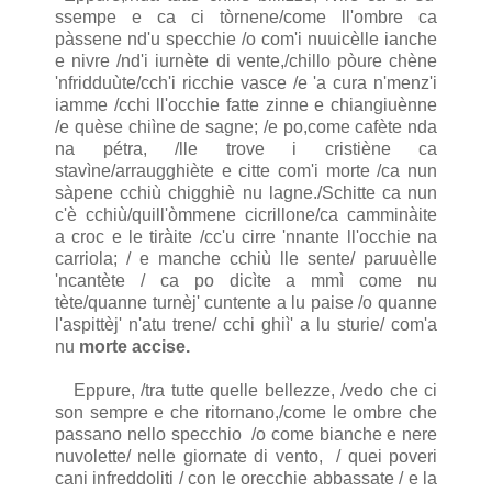
ssempe e ca ci tòrnene/come ll'ombre ca
pàssene nd'u specchie /o com'i nuuicèlle ianche
e nivre /nd'i iurnète di vente,/chillo pòure chène
'nfridduùte/cch'i ricchie vasce /e 'a cura n'menz'i
iamme /cchi ll'occhie fatte zinne e chiangiuènne
/e quèse chiìne de sagne; /e po,come cafète nda
na pétra, /lle trove i cristiène ca
stavìne/arraugghiète e citte com'i morte /ca nun
sàpene cchiù chigghiè nu lagne./Schitte ca nun
c'è cchiù/quill'òmmene cicrillone/ca camminàite
a croc e le tiràite /cc'u cirre 'nnante ll'occhie na
carriola; / e manche cchiù lle sente/ paruuèlle
'ncantète / ca po dicìte a mmì come nu
tète/quanne turnèj' cuntente a lu paise /o quanne
l'aspittèj' n'atu trene/ cchi ghiì' a lu sturie/ com'a
nu
morte accise.
Eppure, /tra tutte quelle bellezze, /vedo che ci
son sempre e che ritornano,/come le ombre che
passano nello specchio /o come bianche e nere
nuvolette/ nelle giornate di vento, / quei poveri
cani infreddoliti / con le orecchie abbassate / e la