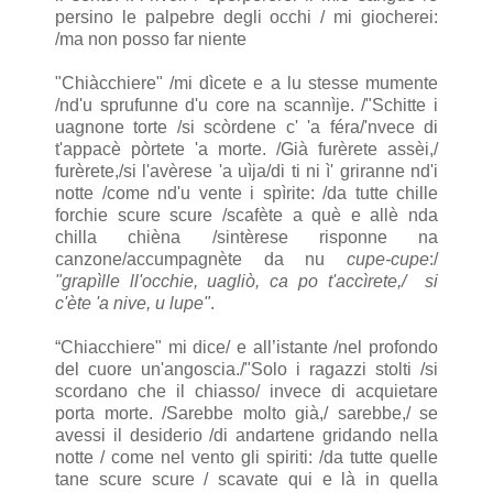
persino le palpebre degli occhi / mi giocherei:
/ma non posso far niente
"Chiàcchiere" /mi dìcete e a lu stesse mumente
/nd'u sprufunne d'u core na scannìje. /"Schitte i
uagnone torte /si scòrdene c' 'a féra/'nvece di
t'appacè pòrtete 'a morte. /Già furèrete assèi,/
furèrete,/si l'avèrese 'a uìja/di ti ni ì' griranne nd'i
notte /come nd'u vente i spìrite: /da tutte chille
forchie scure scure /scafète a què e allè nda
chilla chièna /sintèrese risponne na
canzone/accumpagnète da nu
cupe-cupe
:/
"grapìlle ll'occhie, uagliò, ca po t'accìrete,/ si
c'ète 'a nive, u lupe"
.
“Chiacchiere" mi dice/ e all’istante /nel profondo
del cuore un'angoscia./"Solo i ragazzi stolti /si
scordano che il chiasso/ invece di acquietare
porta morte. /Sarebbe molto già,/ sarebbe,/ se
avessi il desiderio /di andartene gridando nella
notte / come nel vento gli spiriti: /da tutte quelle
tane scure scure / scavate qui e là in quella