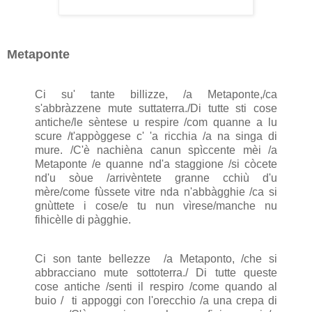
Metaponte
Ci su' tante billizze, /a Metaponte,/ca
s'abbràzzene mute suttaterra./Di tutte sti cose
antiche/le sèntese u respire /com quanne a lu
scure /t'appòggese c' 'a ricchia /a na singa di
mure. /C'è nachièna canun spìccente mèi /a
Metaponte /e quanne nd'a staggione /si còcete
nd'u sòue /arrivèntete granne cchiù d'u
mère/come fùssete vitre nda n'abbàgghie /ca si
gnùttete i cose/e tu nun vìrese/manche nu
fihicèlle di pàgghie.
Ci son tante bellezze /a Metaponto, /che si
abbracciano mute sottoterra./ Di tutte queste
cose antiche /senti il respiro /come quando al
buio / ti appoggi con l'orecchio /a una crepa di