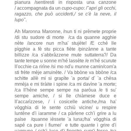
pianura /sentiresti in risposta una canzone
/ accompagnata da un
cupo-cupo
: /
"apri gli occhi,
ragazzo, che può ucciderti,/ se c'è la neve, il
lupo"
.
Ah Maronna Maronne, /nun ti ni prèmete proprie
/di stu sudore di morte /ca da quanne agghie
nète /ancore nun m'ha' stujète! /E cché lle
pìgghie a fè stu picca fiète /pinzànne a tante
billizze /ca s'abbràzzene mute suttaterra?/ Da
tante tempe u sonne m'hé lassète /e m'hé scurute
ll'occhie ca rirìne /si mo nd'u munne camin/com'a
sti frète mèje arruinète. / Va bbòne va bbòne /ca
schitte allè mi si grapìte 'a porta/ d' 'a chèsa
mmèja e mi tiràite i spine /ca mi davìne 'a morte;
/ca ll'hène sempe sempe na paròua /e ti su'
sempe amiche, / si lle chiàmese duce e
ll'accarìzzese, / i cosicelle antiche,/ma ha'
vògghia di le sente cchiù vicine/ u respire
luntène d'i iaramme / ca pàrlene cch'i grire a lu
paìse /quanne ièssete 'a luna;/ha' vògghia di
sapé ca pure i fiume/ e tutte quante i grire d'i
uagnune / cch'i luce d'i finestre supr'i fosse /na