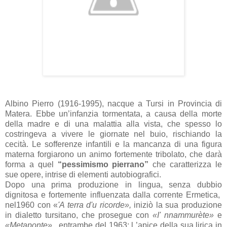
Albino Pierro (1916-1995), nacque a Tursi in Provincia di
Matera. Ebbe un’infanzia tormentata, a causa della morte
della madre e di una malattia alla vista, che spesso lo
costringeva a vivere le giornate nel buio, rischiando la
cecità. Le sofferenze infantili e la mancanza di una figura
materna forgiarono un animo fortemente tribolato, che darà
forma a quel
“pessimismo pierrano”
che caratterizza le
sue opere, intrise di elementi autobiografici.
Dopo una prima produzione in lingua, senza dubbio
dignitosa e fortemente influenzata dalla corrente Ermetica,
nel1960 con «
'A terra d'u ricorde»,
iniziò la sua produzione
in dialetto tursitano, che prosegue con
«I' nnammurète»
e
«Metaponte»,
entrambe del 1963; l ’apice della sua lirica in