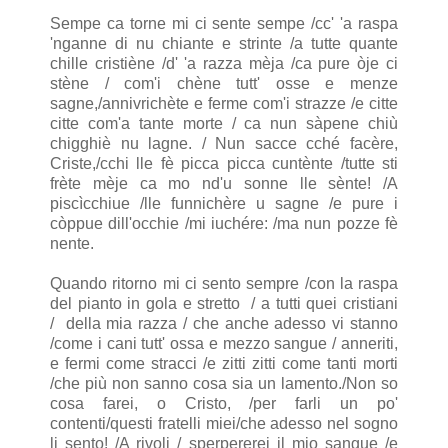
Sempe ca torne mi ci sente sempe /cc' 'a raspa
'nganne di nu chiante e strinte /a tutte quante
chille cristiène /d' 'a razza mèja /ca pure òje ci
stène / com'i chène tutt' osse e menze
sagne,/annivrichète e ferme com'i strazze /e citte
citte com'a tante morte / ca nun sàpene chiù
chigghiè nu lagne. / Nun sacce cché facère,
Criste,/cchi lle fè picca picca cuntènte /tutte sti
frète mèje ca mo nd'u sonne lle sènte! /A
piscìcchiue /lle funnichère u sagne /e pure i
còppue dill'occhie /mi iuchére: /ma nun pozze fè
nente.
Quando ritorno mi ci sento sempre /con la raspa
del pianto in gola e stretto / a tutti quei cristiani
/ della mia razza / che anche adesso vi stanno
/come i cani tutt' ossa e mezzo sangue / anneriti,
e fermi come stracci /e zitti zitti come tanti morti
/che più non sanno cosa sia un lamento./Non so
cosa farei, o Cristo, /per farli un po'
contenti/questi fratelli miei/che adesso nel sogno
li sento! /A rivoli / sperpererei il mio sangue /e