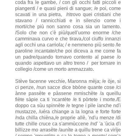
coda fra le gambe, / con gli occhi fatti piccoli e
piangenti / e quasi pieni di sangue; /e poi, come
scavati in una pietra, /ritrovo quei cristiani che
stavano / rannicchiati e in silenzio come i
morti/che più non sanno cosa sia un lamento.
/Solo che non c'è più/quell'uomo enorme /che
camminava curvo e che tirava,/col ciuffo innanzi
agli occhi una carriola; / e nemmeno più sento /le
paroline incantate/che poi diceva a me come fa
un padre/quando tornavo contento al paese /o
quando aspettavo un altro treno / per tornare in
collegio /come un morto ammazzato
.
Stève facenne vecchie, Maronna mèja; /e òje, si
ci penze, /nun sacce dice bbòne quante cose /ci
ànne passète e pàssene mmischète /a queillu
fiète sàpie ca ti 'ncantète /e ti pòrtete i morte./E
doppo ca sùu spinnète /e tegne i pile ianche nd'i
mustazze, /uéra chiange a la logna e forte forte
/nda chilla chièna,/e proprie allè, 'nd'u menze /di
tutte chille cruce ca s'ammùccene /nd' 'a 'ùcia d'i
billizze mo arrasète /aunìte a quillu trene ca virìje
/ sempe 'mpuntète e ca le tegne a mente/ com'a