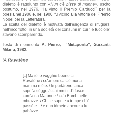
dialetto è raggiunto con
«Nun c'è pizze di munne»
, uscito
postumo, nel 1976. Ha vinto il Premio Carducci" per la
poesia nel 1986 e, nel 1988, fu vicino alla vittoria del Premio
Nobel per la Letteratura.
La scelta del dialetto è motivata dall'esigenza di rifugiarsi
nell'incorrotto, in una società dei consumi in cui "le lucciole"
stavano scomparendo.
Testo di riferimento
A. Pierro, "Metaponto", Garzanti,
Milano, 1982.
'A Ravatène
[..] Ma ié le vògghie bbéne 'a
Ravatène / cc'amore ca c'è morta
mamma méie: / le purtàrene ianca
supr' 'a sègge / cchi mmi nd'i fasce
com'a na Maronne / cc'u Bambinèlle
mbrazze. / Chi le sàpete u tempe ch'è
passète... / e nun tòrnete ancore a lu
pahàzze
.