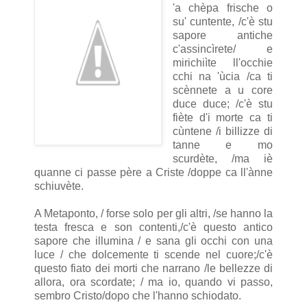
'a chèpa frische o
su' cuntente, /c'è stu
sapore antiche
c'assincìrete/ e
mirichiìte ll'occhie
cchi na 'ùcia /ca ti
scènnete a u core
duce duce; /c'è stu
fiète d'i morte ca ti
cùntene /i billizze di
tanne e mo
scurdète, /ma iè
quanne ci passe père a Criste /doppe ca ll'ànne
schiuvète.
A Metaponto, / forse solo per gli altri, /se hanno la
testa fresca e son contenti,/c'è questo antico
sapore che illumina / e sana gli occhi con una
luce / che dolcemente ti scende nel cuore;/c'è
questo fiato dei morti che narrano /le bellezze di
allora, ora scordate; / ma io, quando vi passo,
sembro Cristo/dopo che l'hanno schiodato.