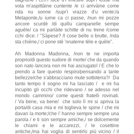
vota m'aspittàine cuntente /e ci arrivàine come
nda nu sonne /supr'i vrazze d'u vente:/a
Metaponte,/u iurne ca ci passe, /nun mi pozze
ancore scurdè /di quillu campanelle sempe
aguèle/ ca mi parlàite schitte di nu trene /come
cchi dice: / "Sàpese? /I cose belle o brutte, /nda
sta chiène,/ ci pone stè 'nnaterne tèle e quèle".
Ah Madonna Madonna, /non te ne importa
proprio/di questo sudore di morte/ che da quando
son nato /ancora non mi hai asciugato! / E che lo
prendo a fare questo respiro/pensando a tante
bellezze/che s'abbracciano mute sottoterra?/ Da
tanto tempo il sogno mi ha lasciato / e mi ha
incupito gli occhi che ridevano / se adesso nel
mondo cammino/ come questi fratelli rovinati.
/ Va bene, va bene/ che solo lì mi si apriva la
porta/di casa mia e mi toglieva le spine / che mi
davan la morte;/che l' hanno sempre sempre una
parola / e ti son sempre amiche,/ se dolcemente
le chiami e le accarezzi, / le cosettine
antiche,/ma hai voglia di sentirlo più vicino / il