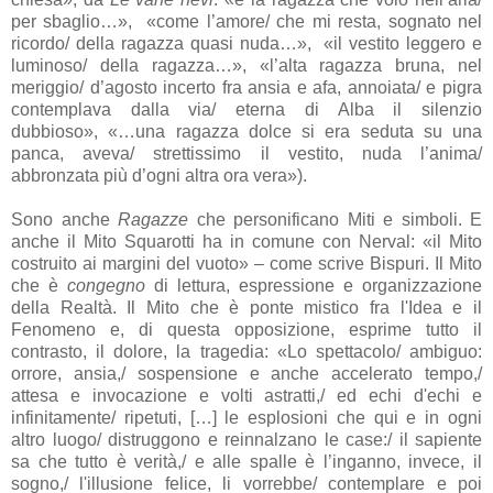
per sbaglio…
»
,
«
come l’amore/ che mi resta, sognato nel
ricordo/ della ragazza quasi nuda…
»,
«
il vestito leggero e
luminoso/ della ragazza…
»,
«
l’alta ragazza bruna, nel
meriggio/ d’agosto incerto fra ansia e afa, annoiata/ e pigra
contemplava dalla via/ eterna di Alba il silenzio
dubbioso
», «
…una ragazza dolce si era seduta su una
panca, aveva/ strettissimo il vestito, nuda l’anima/
abbronzata più d’ogni altra ora vera
»
).
Sono anche
Ragazze
che personificano Miti e simboli. E
anche il Mito Squarotti ha in comune con Nerval: «il Mito
costruito ai margini del vuoto» – come scrive Bispuri. Il Mito
che è
congegno
di lettura, espressione e organizzazione
della Realtà. Il Mito che è ponte mistico fra l'Idea e il
Fenomeno e, di questa opposizione, esprime tutto il
contrasto, il dolore, la tragedia: «Lo spettacolo/ ambiguo:
orrore, ansia,/ sospensione e anche accelerato tempo,/
attesa e invocazione e volti astratti,/ ed echi d'echi e
infinitamente/ ripetuti, […] le esplosioni che qui e in ogni
altro luogo/ distruggono e reinnalzano le case:/ il sapiente
sa che tutto è verità,/ e alle spalle è l’inganno, invece, il
sogno,/ l'illusione felice, li vorrebbe/ contemplare e poi