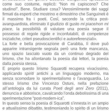
come suo costume, replicò: “Non mi capiscono? Che
studino!”. Bene. Studiare cosa? Verosimilmente dei saggi
firmati da esperti che mostrino e dimostrino che Sanguineti è
il massimo fra i poeti. Così, secondo la critica post-
avanguardista, eliminato il giudizio di gusto
mi piace/non mi
piace
, la possibilità di valutare una poesia segue il
possesso di regole rigide e inconfutabili, di competenze
iniziatiche, criteri pseudoscientifici e autoreferenziali».
La forte e bella provocazione di Carabba, lì dove può
apparire intransigente segnala però una forte mancanza,
uno spazio lasciato vuoto da un continuo degrado del
lirismo, che ha allontanato la poesia dai lettori, la poesia
dalla
poesia
stessa.
E proprio questo lirismo Squarotti recupera vivacissimo,
applicando
spiriti
antichi a un linguaggio moderno, ma
senza scomodare lo sperimentalismo o l'avanguardia. Lo
stesso lirismo che Vincenzo Ostuni, nella prefazione
all’antologia da lui curata
Poeti degli anni Zero
(2011),
denuncia e abborisce, cavalcando l'onda debolissima di una
sperimentazione “post-modern-ica”.
In questo senso la poesia di Squarotti s'innesta in un ampio
e attualissimo dibattito, testimoniando lo spirito di un lirismo