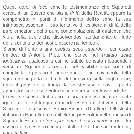
Questi
corpi di luce
sono le testimonianze che Squarotti
cerca, di un Essere che sta
al di là
della Realtà, eppure la
compenetra: «I punti di riferimento dell'io sono la sua
intrinseca assenza, il suo tentativo di esistere al di là delle
pure emozioni, della pura contemplazione di qualcosa che
vibra nella luce e che, dissolvendosi rapidamente, ci illude
della continuità del nostro essere nel tempo».
Siamo di fronte a una
poetica dello sguardo –
per usare
un'idea di Antonio Prete che scrive nel
Trattato della
lontananza
qualcosa a cui ho subito pensato rileggendo i
versi di Squarotti: «cercare nel visibile una sorta di
complicità, o persino di protezione […] un movimento dello
sguardo che porta sul limite del pensiero: sulla soglia, cioè,
dove il pensiero si libera da sé stesso»; e così il poeta
approfondisce le sue «rifrazioni interiori», per trascenderle.
Questi versi «si strutturano in una dimensione che vuole
ignorare l'io e il tempo, il mondo esterno e il divenire della
Storia» – così scrive Ennio Bispuri (Direttore dell'Istituto
italiano di Barcellona) su «l'eterno presente» nella poesia di
Squarotti. Ed è un
eterno presente
che si
fa carne
in un altro
ossimoro, sinestetico: «corpi intatti che la luce accendono»,
corpi di luce
.