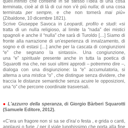
quell'
infinito
che contiene in se stesso l'idea di una cosa
terminata
, cioè al di là di cui non v'è più
nulla
; di una cosa
terminata
per sempre,
e che non tornerà
mai più
»
(Zibaldone, 10 dicembre 1821).
Scrive Giuseppe Savoca in
Leopardi, profilo e studi
: «si
tratta di un nulla religioso, al limite la “nada” dei mistici
spagnoli e anche il “nulla” che sarà di Turoldo […] Siamo di
fronte alla narrazione di un'esperienza di innalzamento, di
sogno e di estasi […] anche per la cascata di congiunzioni
“e” che segnano la sintassi». Una congiunzione,
una
“e”
spirituale
presente anche in tutta la poetica di
Squarotti ma che, nei suoi ultimi approdi – potremmo dire –,
dialoga con una disgiunzione: la “e” accumulatoria, si
alterna a una
mistica
“o” , che distingue senza dividere, che
traccia le distanze semantiche senza acuire le opposizioni,
una “o” che percorre coordinate trasversali.
●
L'azzurro della speranza
, di Giorgio Bàrberi Squarotti
(Samuele Editore, 2012).
«C'era un fragore non si sa se d'ira/ o festa , e grida o canti,
applausi o furie ,/ per il viale lunghissimo che porta alla fine