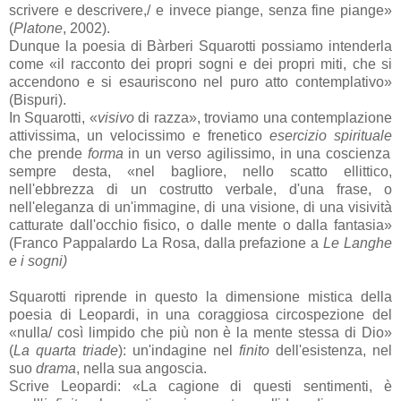
scrivere e descrivere,/ e invece piange, senza fine piange»
(
Platone
, 2002).
Dunque la poesia di Bàrberi Squarotti possiamo intenderla
come «il racconto dei propri sogni e dei propri miti, che si
accendono e si esauriscono nel puro atto contemplativo»
(Bispuri).
In Squarotti,
«
visivo
di razza», troviamo una
contemplazione
attivissima, un velocissimo e frenetico
esercizio spirituale
che prende
forma
in un verso agilissimo, in una coscienza
sempre desta, «nel bagliore, nello scatto ellittico,
nell'ebbrezza di un costrutto verbale, d'una frase, o
nell'eleganza di un'immagine, di una visione, di una visività
catturate dall'occhio fisico, o dalle mente o dalla fantasia»
(Franco Pappalardo La Rosa, dalla prefazione a
Le Langhe
e i sogni)
Squarotti riprende in questo la dimensione mistica della
poesia di Leopardi, in una coraggiosa circospezione del
«nulla/ così limpido che più non è la mente stessa di Dio»
(
La quarta triade
): un'indagine nel
finito
dell'esistenza, nel
suo
drama
, nella sua angoscia.
Scrive Leopardi: «La cagione di questi sentimenti, è