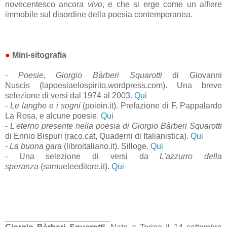
novecentesco ancora
vivo
, e che si erge come un alfiere
immobile sul disordine della poesia contemporanea.
●
Mini-s
itografia
-
Poesie, Giorgio Bàrberi Squarotti
di Giovanni
Nuscis (lapoesiaelospirito.wordpress.com). Una breve
selezione di versi dal 1974 al 2003.
Qui
-
Le langhe e i sogni
(poiein.it). Prefazione di F. Pappalardo
La Rosa, e alcune poesie.
Qui
-
L'eterno presente nella poesia di Giorgio Bàrberi Squarotti
di Ennio Bispuri (raco.cat, Quaderni di Italianistica).
Qui
-
La buona gara
(libroitaliano.it). Silloge.
Qui
- Una selezione di versi da
L'azzurro della
speranza
(samueleeditore.it).
Qui
_______________________