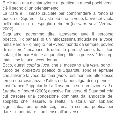
E c'è tutta una dichiarazione di poetica in questi pochi versi,
c'è il segno di un orientamento.
La
vista
è il
senso
cruciale per comprendere a fondo la
poesia di Squarotti, la vista più che la voce, la «voce/ vuota
nell'ombra di un cespuglio debole» (
Le vane nevi
, Verona,
2002).
Seguiamo, potremmo dire, attraverso tutto il percorso
poetico, il dipanarsi di un'intricatissima sfiducia nella voce,
nella Parola – o meglio nel «vero/ mondo da sempre, povero
di esistere,/ incapace di udire la parola,/ cieco, fra i fiori
solari, il tremare/ delle acque illimpidite, la purezza/ dei corpi
intatti che la luce accendono».
Ecco, questi
corpi di luce
, che si mostrano alla
vista
, sono il
fuoco dell'obbiettivo poetico di Squarotti, sono le epifanie
che salvano la voce dal farsi
grido
. Testimoniano allo stesso
tempo una «vacanza e l'attesa o la nostalgia di un pieno» –
così Franco Pappalardo La Rosa nella sua prefazione a
Le
Langhe e i sogni
(2003) descrive l'universo di Squarotti «da
cui traspare una concezione dominata dall'angoscia del
sospetto che l'essere, la realtà, la storia non abbiano
significato», per questo «egli usa la scrittura poetica per
dare – o per ridare – un senso all'universo».