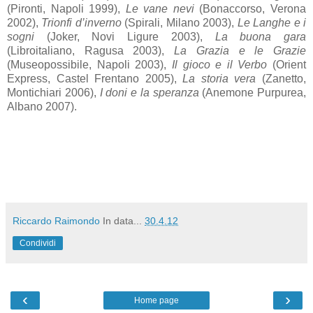
(Pironti, Napoli 1999),
Le vane nevi
(Bonaccorso, Verona
2002),
Trionfi d’inverno
(Spirali, Milano 2003),
Le Langhe e i
sogni
(Joker, Novi Ligure 2003),
La buona gara
(Libroitaliano, Ragusa 2003),
La Grazia e le Grazie
(Museopossibile, Napoli 2003),
Il gioco e il Verbo
(Orient
Express, Castel Frentano 2005),
La storia vera
(Zanetto,
Montichiari 2006),
I doni e la speranza
(Anemone Purpurea,
Albano 2007).
Riccardo Raimondo
In data...
30.4.12
Condividi
‹
›
Home page