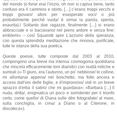
del mondo (o forse era/ l'inizio, oh non si capiva bene, tanto
confuso era il cammino e storto, […] c’erano troppi vecchi e
troppi giovani/ afoni per esasperate voci/ o più
probabilmente perché vuota/ è ormai la parola, spenta,
esaurita)./ Soltanto due ragazze, finalmente […] si erano
abbracciate e si baciavano/ nel pieno ardore e senza fine:
emblemi» – così Squarotti apre
L'azzurro della speranza
,
con questa splendida meditazione che rinnova, purificate,
tutte le istanze della sua poetica.
Queste poesie, tutte composte dal 2003 al 2010,
compongono una breve ma intensa cosmogonia quotidiana
che miscela efficacemente toni diaristici con realtà mitiche e
surreali («-Ti giuro, era l'autunno, un po' nebbiose/ le colline,
mi allontanai appena/ nel boschetto, ma folto ancora e
acceso dall'oro delle foglie, e d'improvviso/ vidi in un breve
spiazzo d'erba il satiro/ che mi guardava»; «Barbara […] lì
nuda, dritta/, enigmatica un poco e sorridente/ per il trionfo
certo, come quello/ di Diana sulle dèe fotografate/ al mare,
sulla conchiglia, in cima/ a Diano o al Citerone, in
discoteca»).