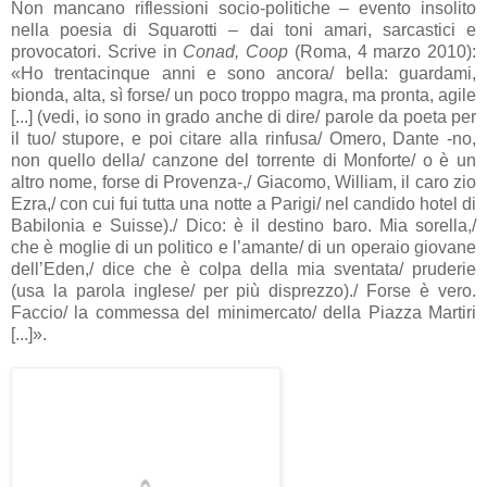
Non mancano riflessioni socio-politiche – evento insolito
nella poesia di Squarotti – dai toni amari, sarcastici e
provocatori. Scrive in
Conad, Coop
(Roma, 4 marzo 2010):
«Ho trentacinque anni e sono ancora/ bella: guardami,
bionda, alta, sì forse/ un poco troppo magra, ma pronta, agile
[...] (vedi, io sono in grado anche di dire/ parole da poeta per
il tuo/ stupore, e poi citare alla rinfusa/ Omero, Dante -no,
non quello della/ canzone del torrente di Monforte/ o è un
altro nome, forse di Provenza-,/ Giacomo, William, il caro zio
Ezra,/ con cui fui tutta una notte a Parigi/ nel candido hotel di
Babilonia e Suisse)./ Dico: è il destino baro. Mia sorella,/
che è moglie di un politico e l’amante/ di un operaio giovane
dell’Eden,/ dice che è colpa della mia sventata/ pruderie
(usa la parola inglese/ per più disprezzo)./ Forse è vero.
Faccio/ la commessa del minimercato/ della Piazza Martiri
[...]».