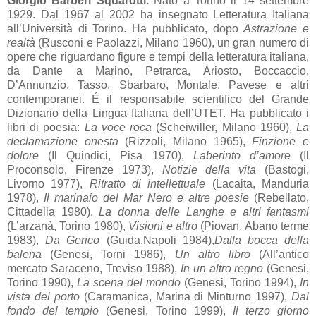
Giorgio Bàrberi Squarotti.
Nato a Torino il 14 settembre
1929. Dal 1967 al 2002 ha insegnato Letteratura Italiana
all’Università di Torino. Ha pubblicato, dopo
Astrazione e
realtà
(Rusconi e Paolazzi, Milano 1960), un gran numero di
opere che riguardano figure e tempi della letteratura italiana,
da Dante a Marino, Petrarca, Ariosto, Boccaccio,
D’Annunzio, Tasso, Sbarbaro, Montale, Pavese e altri
contemporanei. É il responsabile scientifico del Grande
Dizionario della Lingua Italiana dell’UTET. Ha pubblicato i
libri di poesia:
La voce roca
(Scheiwiller, Milano 1960),
La
declamazione onesta
(Rizzoli, Milano 1965),
Finzione e
dolore
(Il Quindici, Pisa 1970),
Laberinto d’amore
(Il
Proconsolo, Firenze 1973),
Notizie della vita
(Bastogi,
Livorno 1977),
Ritratto di intellettuale
(Lacaita, Manduria
1978),
Il marinaio del Mar Nero e altre poesie
(Rebellato,
Cittadella 1980),
La donna delle Langhe e altri fantasmi
(L’arzanà, Torino 1980),
Visioni e altro
(Piovan, Abano terme
1983),
Da Gerico
(Guida,Napoli 1984),
Dalla bocca della
balena
(Genesi, Torni 1986),
Un altro libro
(All’antico
mercato Saraceno, Treviso 1988),
In un altro regno
(Genesi,
Torino 1990),
La scena del mondo
(Genesi, Torino 1994),
In
vista del porto
(Caramanica, Marina di Minturno 1997),
Dal
fondo del tempio
(Genesi, Torino 1999),
Il terzo giorno