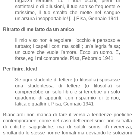
ragazza terribile. Ed i tuoi occhi, pieni di
sottintesi e di allusioni, il tuo sorriso frequente e
rarissimo, il tuo smalto che mette nel sangue
un'arsura insopportabile! [...] Pisa, Gennaio 1941
Ritratto di me fatto da un amico
Il mio viso non è regolare; l'occhio è pensoso e
turbato; i capelli corti ma sottili; un'allegria falsa;
un cuore che vuole l'amore. Ecco un uomo. E,
forse, egli mi comprende. Pisa, Febbraio 1941
Per finire. Idea!
Se ogni studente di lettere (o filosofia) sposasse
una studentessa di lettere (o filosofia) si
comprerebbe un solo libro e si terrebbe un solo
quaderno di appunti, con risparmio di tempo,
fatica e quattrini. Pisa, Gennaio 1941
Bianciardi non manca di fare il verso a tendenze poetiche
contemporanee, come nel caso dell'ermetismo: non si tratta
di critiche saggistiche, ma di sottili sorrisi d'irriverenza,
sfruttando le stesse norme formali ma deviando le soluzioni