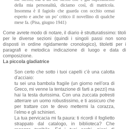
della mia personalità, diciamo così, di matricola.
Insomma è il fagiolo che guarda con occhio ormai
esperto e anche un po’ critico il novellino di qualche
mese fa. (Pisa, giugno 1941)
Come avrete modo di notare, il diario è strutturatissimo: titoli
per le diverse sezioni (quindi i singoli passi non sono
disposti in ordine rigidamente cronologico), titoletti per i
paragrafi e metodica indicazione di luogo e data di
composizione.
La piccola gladiatrice
Son certo che sotto i tuoi capelli c'è una calotta
d'acciaio:
tu sei una bambola fragile (un giorno nell'ora di
Greco, mi venne la tentazione di farti a pezzi) ma
hai la testa durissima. Con una zuccata potresti
atterrare un uomo robustissimo, e ti assicuro che
per trattare con te devo mettermi la corazza,
l'elmo e gli schinieri.
La tua pervicacia mi fa paura: ti ricordi il foglietto
strappato dal catalogo, in biblioteca? Che