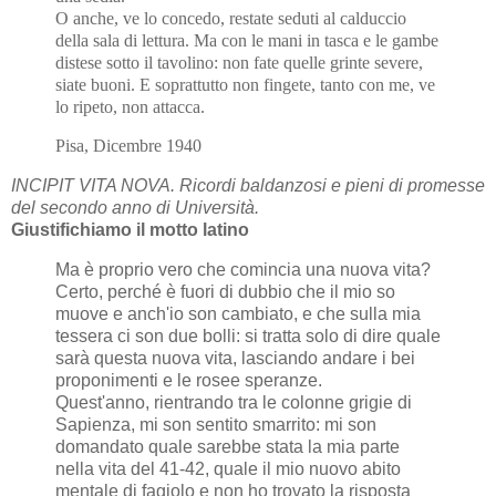
O anche, ve lo concedo, restate seduti al calduccio
della sala di lettura. Ma con le mani in tasca e le gambe
distese sotto il tavolino: non fate quelle grinte severe,
siate buoni. E soprattutto non fingete, tanto con me, ve
lo ripeto, non attacca.
Pisa, Dicembre 1940
INCIPIT VITA NOVA. Ricordi baldanzosi e pieni di promesse
del secondo anno di Università.
Giustifichiamo il motto latino
Ma è proprio vero che comincia una nuova vita?
Certo, perché è fuori di dubbio che il mio so
muove e anch'io son cambiato, e che sulla mia
tessera ci son due bolli: si tratta solo di dire quale
sarà questa nuova vita, lasciando andare i bei
proponimenti e le rosee speranze.
Quest'anno, rientrando tra le colonne grigie di
Sapienza, mi son sentito smarrito: mi son
domandato quale sarebbe stata la mia parte
nella vita del 41-42, quale il mio nuovo abito
mentale di fagiolo e non ho trovato la risposta