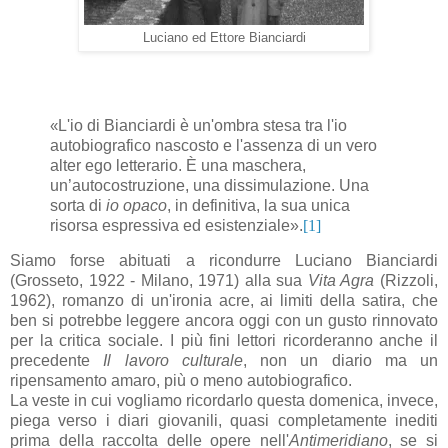
Luciano ed Ettore Bianciardi
L'io di Bianciardi è un'ombra stesa tra l'io
«
autobiografico nascosto e l'assenza di un vero
alter ego letterario. È una maschera,
un’autocostruzione, una dissimulazione. Una
sorta di
io opaco
, in definitiva, la sua unica
risorsa espressiva ed esistenziale».
[1]
Siamo forse abituati a ricondurre Luciano Bianciardi
(Grosseto, 1922 - Milano, 1971) alla sua
Vita Agra
(Rizzoli,
1962), romanzo di un'ironia acre, ai limiti della satira, che
ben si potrebbe leggere ancora oggi con un gusto rinnovato
per la critica sociale. I più fini lettori ricorderanno anche il
precedente
Il lavoro culturale
, non un diario ma un
ripensamento amaro, più o meno autobiografico.
La veste in cui vogliamo ricordarlo questa domenica, invece,
piega verso i diari giovanili, quasi completamente inediti
prima della raccolta delle opere nell'
Antimeridiano
, se si