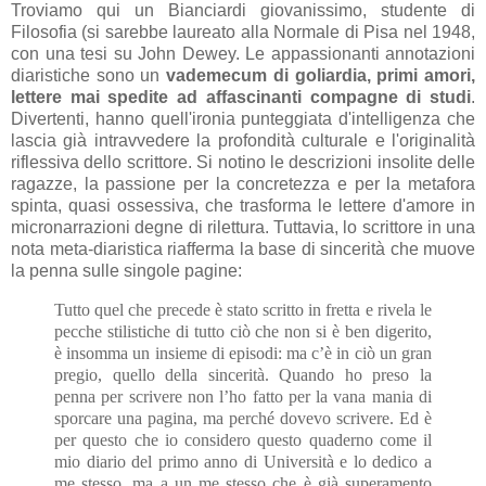
Troviamo qui un Bianciardi giovanissimo, studente di
Filosofia (si sarebbe laureato alla Normale di Pisa nel 1948,
con una tesi su John Dewey. Le appassionanti annotazioni
diaristiche sono un
vademecum di goliardia, primi amori,
lettere mai spedite ad affascinanti compagne di studi
.
Divertenti, hanno quell'ironia punteggiata d'intelligenza che
lascia già intravvedere la profondità culturale e l'originalità
riflessiva dello scrittore. Si notino le descrizioni insolite delle
ragazze, la passione per la concretezza e per la metafora
spinta, quasi ossessiva, che trasforma le lettere d'amore in
micronarrazioni degne di rilettura. Tuttavia, lo scrittore in una
nota meta-diaristica riafferma la base di sincerità che muove
la penna sulle singole pagine:
Tutto quel che precede è stato scritto in fretta e rivela le
pecche stilistiche di tutto ciò che non si è ben digerito,
è insomma un insieme di episodi: ma c’è in ciò un gran
pregio, quello della sincerità. Quando ho preso la
penna per scrivere non l’ho fatto per la vana mania di
sporcare una pagina, ma perché dovevo scrivere. Ed è
per questo che io considero questo quaderno come il
mio diario del primo anno di Università e lo dedico a
me stesso, ma a un me stesso che è già superamento