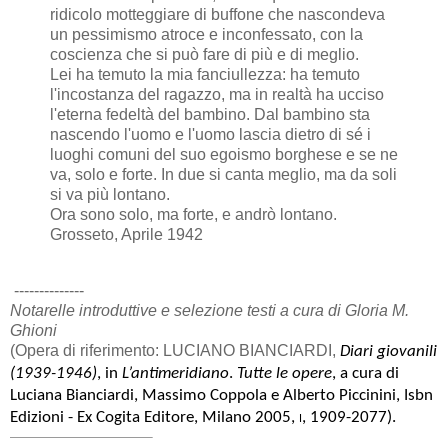
ridicolo motteggiare di buffone che nascondeva
un pessimismo atroce e inconfessato, con la
coscienza che si può fare di più e di meglio.
Lei ha temuto la mia fanciullezza: ha temuto
l'incostanza del ragazzo, ma in realtà ha ucciso
l'eterna fedeltà del bambino. Dal bambino sta
nascendo l'uomo e l'uomo lascia dietro di sé i
luoghi comuni del suo egoismo borghese e se ne
va, solo e forte. In due si canta meglio, ma da soli
si va più lontano.
Ora sono solo, ma forte, e andrò lontano.
Grosseto, Aprile 1942
--------------
Notarelle introduttive e selezione testi a cura di Gloria M.
Ghioni
(Opera di riferimento: LUCIANO BIANCIARDI,
Diari giovanili
(1939-1946)
, in
L’antimeridiano
.
Tutte le opere
, a cura di
Luciana Bianciardi, Massimo Coppola e Alberto Piccinini, Isbn
Edizioni - Ex Cogita Editore, Milano 2005,
i
, 1909-2077).