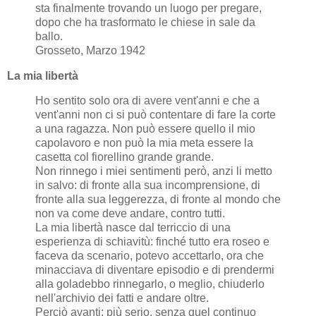
sta finalmente trovando un luogo per pregare,
dopo che ha trasformato le chiese in sale da
ballo.
Grosseto, Marzo 1942
La mia libertà
Ho sentito solo ora di avere vent'anni e che a
vent'anni non ci si può contentare di fare la corte
a una ragazza. Non può essere quello il mio
capolavoro e non può la mia meta essere la
casetta col fiorellino grande grande.
Non rinnego i miei sentimenti però, anzi li metto
in salvo: di fronte alla sua incomprensione, di
fronte alla sua leggerezza, di fronte al mondo che
non va come deve andare, contro tutti.
La mia libertà nasce dal terriccio di una
esperienza di schiavitù: finché tutto era roseo e
faceva da scenario, potevo accettarlo, ora che
minacciava di diventare episodio e di prendermi
alla goladebbo rinnegarlo, o meglio, chiuderlo
nell'archivio dei fatti e andare oltre.
Perciò avanti: più serio, senza quel continuo