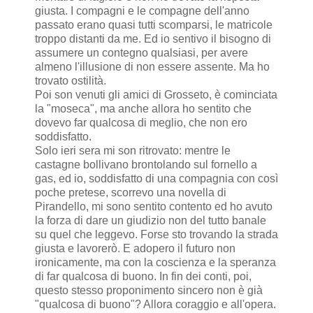
giusta. I compagni e le compagne dell'anno
passato erano quasi tutti scomparsi, le matricole
troppo distanti da me. Ed io sentivo il bisogno di
assumere un contegno qualsiasi, per avere
almeno l'illusione di non essere assente. Ma ho
trovato ostilità.
Poi son venuti gli amici di Grosseto, è cominciata
la "moseca", ma anche allora ho sentito che
dovevo far qualcosa di meglio, che non ero
soddisfatto.
Solo ieri sera mi son ritrovato: mentre le
castagne bollivano brontolando sul fornello a
gas, ed io, soddisfatto di una compagnia con così
poche pretese, scorrevo una novella di
Pirandello, mi sono sentito contento ed ho avuto
la forza di dare un giudizio non del tutto banale
su quel che leggevo. Forse sto trovando la strada
giusta e lavorerò. E adopero il futuro non
ironicamente, ma con la coscienza e la speranza
di far qualcosa di buono. In fin dei conti, poi,
questo stesso proponimento sincero non è già
"qualcosa di buono"? Allora coraggio e all'opera.