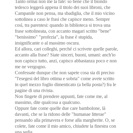
Tanto ormai non me la fate: so bene che il biondo
tedesco leggerà appena il titolo dei suoi libroni, che
Campanile non pensa, ma sbadiglia, che il mio vicino
sottolinea a caso le frasi che capisce meno. Sempre
così, tra parentesi: quando in biblioteca si trova una
frase sottolineata, con accanto magari scritto "bene"
"benissimo" "profezia", la frase è stupida,
insignificante o al massimo oscura.
Ed allora, cari colleghi, perché ci scrivete quelle parole,
accanto alla frase? Siate sinceri, buoni, umani: anch'io
non capisco tutto, anzi, capisco abbastanza poco e non
me ne vergogno.
Confessate dunque che non sapete cosa sia di preciso
"l'esegesi del libro ottima e sobria" come avete scritto
in quel mezzo foglio dimenticato (a bella posta?) fra le
pagine di una rivista.
Non fingete di prendere appunti, fate come me, al
massimo, dite qualcosa a qualcuno.
Oppure fate come quelle due care bambolone, là
davanti, che se la ridono delle "humanae litterae"
pensando alla primavera e forse alla margherite. O, se
colete, fate come il mio amico, chiudete la finestra con
una sedia.