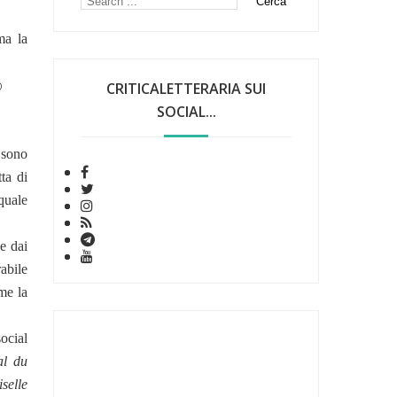
ma la
o
CRITICALETTERARIA SUI
SOCIAL...
i sono
tta di
quale
e dai
abile
me la
ocial
l du
selle