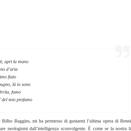
ati, apri la mano
gno d’aria
timo fiato
 pugno, là io sono
ferita, fumo
’ del mio profumo
be Bilbo Baggins, mi ha permesso di gustarmi l’ultima opera di Benn
are neologismi dall’intelligenza sconvolgente. È come se la nostra l