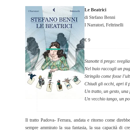
Le Beatrici
di Stefano Benni
I Narratori, Feltrinelli
€ 9
Stanotte ti prego: svegli
Nel buio raccogli un pu
Stringilo come fosse l’ul
Chiudi gli occhi, apri il
Un tratto, un gesto, una 
Un vecchio tango, un po
Il tratto Padova- Ferrara, andata e ritorno come direb
sempre ammirato la sua fantasia, la sua capacità di cre