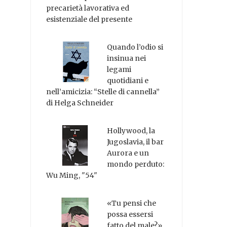
precarietà lavorativa ed
esistenziale del presente
Quando l’odio si
insinua nei
legami
quotidiani e
nell’amicizia: “Stelle di cannella”
di Helga Schneider
Hollywood, la
Jugoslavia, il bar
Aurora e un
mondo perduto:
Wu Ming, "54"
«Tu pensi che
possa essersi
fatto del male?»