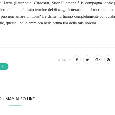
 Harris (l’autrice di
Chocolat
) Suor Filomena è la compagna ideale p
ere . Il tanto abusato termine del
fil rouge
letterario qui si tocca con ma
i può non amare un libro? Le dame mi hanno completamente conquista
ile, questo libello ammicca nella prima fila della mia libreria.
SHARE:
NNI
OU MAY ALSO LIKE