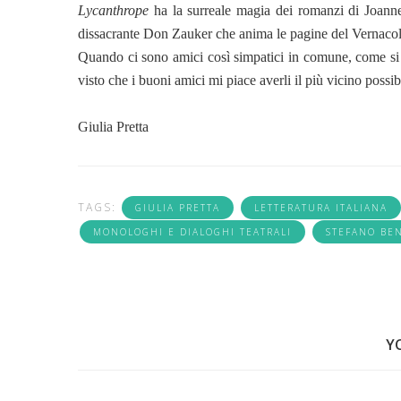
Lycanthrope
ha la surreale magia dei romanzi di Joanne
dissacrante Don Zauker che anima le pagine del Vernacoli
Quando ci sono amici così simpatici in comune, come s
visto che i buoni amici mi piace averli il più vicino possib
Giulia Pretta
TAGS:
GIULIA PRETTA
LETTERATURA ITALIANA
MONOLOGHI E DIALOGHI TEATRALI
STEFANO BE
Y