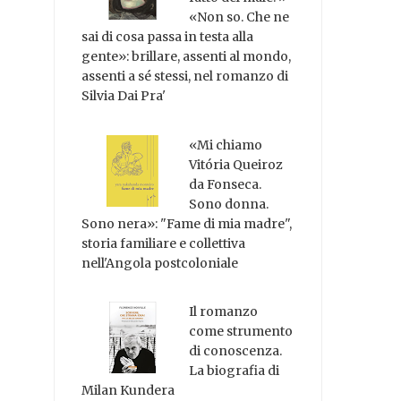
«Non so. Che ne
sai di cosa passa in testa alla
gente»: brillare, assenti al mondo,
assenti a sé stessi, nel romanzo di
Silvia Dai Pra'
«Mi chiamo
Vitória Queiroz
da Fonseca.
Sono donna.
Sono nera»: "Fame di mia madre",
storia familiare e collettiva
nell'Angola postcoloniale
Il romanzo
come strumento
di conoscenza.
La biografia di
Milan Kundera