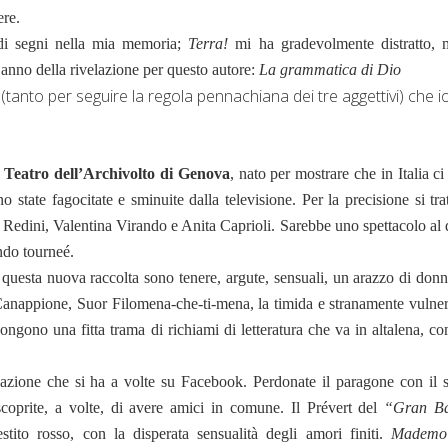
ere.
di segni nella mia memoria;
Terra!
mi ha gradevolmente distratto, 
’anno della rivelazione per questo autore:
La grammatica di Dio
e (tanto per seguire la regola pennachiana dei tre aggettivi) che i
l
Teatro dell’Archivolto di Genova
, nato per mostrare che in Italia c
o state fagocitate e sminuite dalla televisione. Per la precisione si tra
 Redini, Valentina Virando e Anita Caprioli. Sarebbe uno spettacolo al 
ndo tourneé.
esta nuova raccolta sono tenere, argute, sensuali, un arazzo di donn
e Canappione, Suor Filomena-che-ti-mena, la timida e stranamente vulner
gono una fitta trama di richiami di letteratura che va in altalena, co
nsazione che si ha a volte su Facebook. Perdonate il paragone con il s
oprite, a volte, di avere amici in comune. Il Prévert del
“Gran Ba
ito rosso, con la disperata sensualità degli amori finiti.
Mademoi