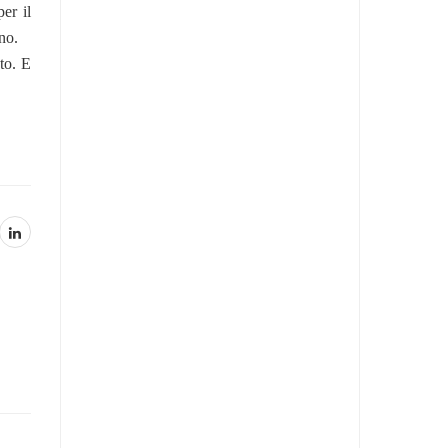
er il
no.
to. E