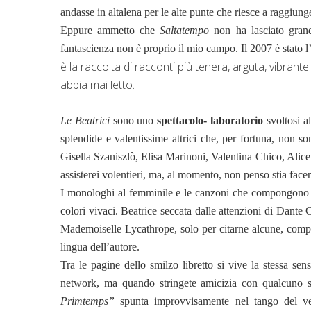
andasse in altalena per le alte punte che riesce a raggiung
Eppure ammetto che
Saltatempo
non ha lasciato gran
fantascienza non è proprio il mio campo. Il 2007 è stato l
è la raccolta di racconti più tenera, arguta, vibrant
abbia mai letto.
Le Beatrici
sono uno
spettacolo- laboratorio
svoltosi a
splendide e valentissime attrici che, per fortuna, non son
Gisella Szaniszlò, Elisa Marinoni, Valentina Chico, Alice
assisterei volentieri, ma, al momento, non penso stia face
I monologhi al femminile e le canzoni che compongono qu
colori vivaci. Beatrice seccata dalle attenzioni di Dant
Mademoiselle Lycathrope, solo per citarne alcune, compon
lingua dell’autore.
Tra le pagine dello smilzo libretto si vive la stessa se
network, ma quando stringete amicizia con qualcuno sc
Primtemps”
spunta improvvisamente nel tango del vest