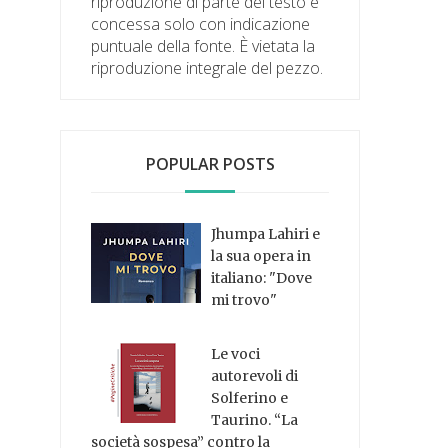
riproduzione di parte del testo è
concessa solo con indicazione
puntuale della fonte. È vietata la
riproduzione integrale del pezzo.
POPULAR POSTS
Jhumpa Lahiri e
la sua opera in
italiano: "Dove
mi trovo"
Le voci
autorevoli di
Solferino e
Taurino. “La
società sospesa” contro la