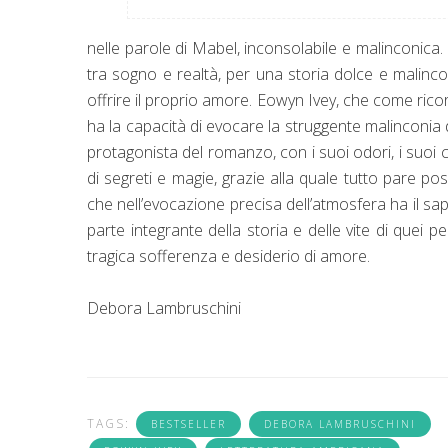
nelle parole di Mabel, inconsolabile e malinconica
tra sogno e realtà, per una storia dolce e malinc
offrire il proprio amore. Eowyn Ivey, che come rico
ha la capacità di evocare la struggente malinconia di
protagonista del romanzo, con i suoi odori, i suoi c
di segreti e magie, grazie alla quale tutto pare pos
che nell’evocazione precisa dell’atmosfera ha il sap
parte integrante della storia e delle vite di quei p
tragica sofferenza e desiderio di amore.
Debora Lambruschini
TAGS:
BESTSELLER
DEBORA LAMBRUSCHINI