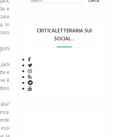
Jack,
dda e
ppare
a. In
CRITICALETTERARIA SUI
 loro
SOCIAL...
gioni
 Jack
tte e
eve è
tino
cata?
anza.
perde
 essi
a, la