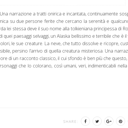
. Una narrazione a tratti onirica e incantata, continuamente so
onica su due persone ferite che cercano la serenità e qualcun
rda lei stessa deve il suo nome alla tolkieniana principessa di R
 quei paesaggi selvaggi, un Alaska bellissimo e terribile che è il
olori, le sue creature. La neve, che tutto dissolve e ricopre, cu
sibile, persino l’arrivo di quella creatura misteriosa. Una narra
ore di un racconto classico, il cui sfondo è ben più che questo, 
ersonaggi che lo colorano, così umani, veri, indimenticabili nella
SHARE: