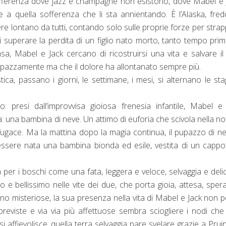
 sofferenza dove jazz e champagne non esistono, dove Mabel e 
e a quella sofferenza che li sta annientando. È l’Alaska, fre
vere lontano da tutti, contando solo sulle proprie forze per stra
 superare la perdita di un figlio nato morto, tanto tempo prim
 Mabel e Jack cercano di ricostruirsi una vita e salvare il
pazzamente ma che il dolore ha allontanato sempre più.
tica, passano i giorni, le settimane, i mesi, si alternano le sta
 presi dall’improvvisa gioiosa frenesia infantile, Mabel e
: una bambina di neve. Un attimo di euforia che scivola nella no
gace. Ma la mattina dopo la magia continua, il pupazzo di n
ere nata una bambina bionda ed esile, vestita di un cappot
 per i boschi come una fata, leggera e veloce, selvaggia e deli
 e bellissimo nelle vite dei due, che porta gioia, attesa, sper
no misteriose, la sua presenza nella vita di Mabel e Jack non 
mpreviste e via via più affettuose sembra sciogliere i nodi che
affievolisce, quella terra selvaggia pare svelare grazie a Pruin