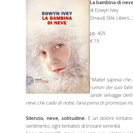
La bambina di nev
di Eowyn Ivey
Einaudi Stile Libero,
pp. 409
€ 19
“Mabel sapeva che avr
rumori dei suoi falli
lande selvagge dell’
neve che cade di notte, l’aria piena di promesse m
Silenzio, neve, solitudine.
E un dolore lontano 
sentimento, ogni tentativo di trovare serenità.