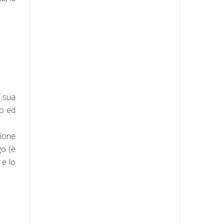
a sua
so ed
zione
go (è
 e lo