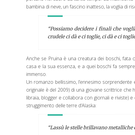
bambina di neve, un fascino inatteso, la voglia di ri
“Possiamo decidere i finali che vogl
crudele ci dà e ci toglie, ci dà e ci to
Anche se Pruina è una creatura dei boschi, fata 
casa e la sua essenza, e a quei boschi fa sempre r
immenso.
Un romanzo bellissimo, l’ennesimo sorprendente e
originale è del 2009) di una giovane scrittrice che h
libraia, blogger e collabora con giornali e riviste) 
struggimento delle terre d’Alaska:
“Lassù le stelle brillavano metalliche e