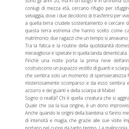
Sono gli anni ’20, ma in un luogo e in un’intima
coniugi di mezza età, cercano rifugio per sfuggir
selvaggia, dove i due decidono di trasferirsi per vi
a quella terra crudele sostentamento e cercare di
questa terra estrema che hanno scelto come casa,
matrimonio: due ragazzi che un tempo si amavano 
Tra la fatica e la routine della quotidianità domes
meravigliose e spietate in quella landa dimenticata.
Finchè una notte porta la prima neve dell’anno:
costruiscono un pupazzo vestito di guanti e sciarpa
che sembra solo un momento di spensieratezza fu
misteriosamente scomparso e da esso sembra ess
azzurro e dei guanti e della sciarpa di Mabel.
Sogno o realtà? Chi è quella creatura che si aggira
Quale che sia la sua origine, è un dono improvviso
Anche quando le origini della bambina si fanno me
di intensità e magia, che grazie alle sue visite i
portano nel cuore da tanto tempo. La malinconia si 