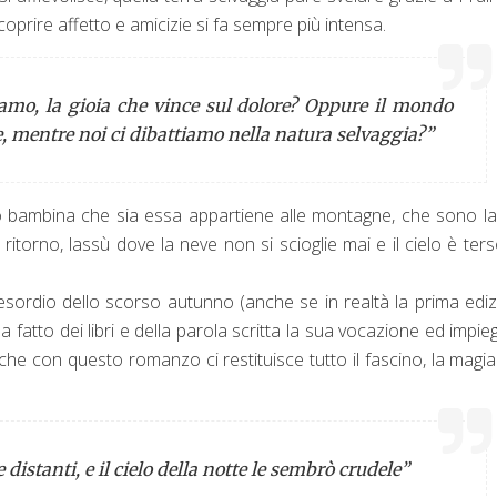
scoprire affetto e amicizie si fa sempre più intensa.
iamo, la gioia che vince sul dolore? Oppure il mondo
glie, mentre noi ci dibattiamo nella natura selvaggia?”
o bambina che sia essa appartiene alle montagne, che sono l
itorno, lassù dove la neve non si scioglie mai e il cielo è ter
sordio dello scorso autunno (anche se in realtà la prima edi
a fatto dei libri e della parola scritta la sua vocazione ed impie
e che con questo romanzo ci restituisce tutto il fascino, la magia
 distanti, e il cielo della notte le sembrò crudele”