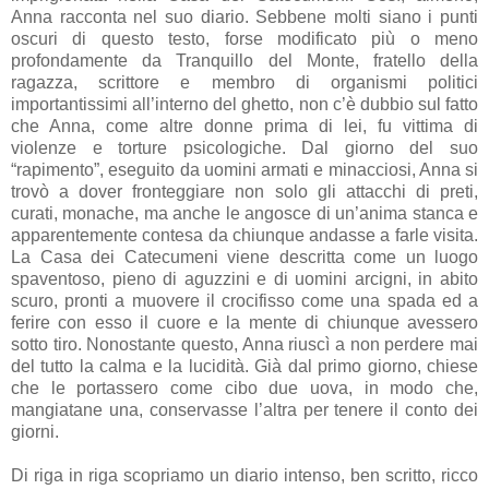
Anna racconta nel suo diario. Sebbene molti siano i punti
oscuri di questo testo, forse modificato più o meno
profondamente da Tranquillo del Monte, fratello della
ragazza, scrittore e membro di organismi politici
importantissimi all’interno del ghetto, non c’è dubbio sul fatto
che Anna, come altre donne prima di lei, fu vittima di
violenze e torture psicologiche. Dal giorno del suo
“rapimento”, eseguito da uomini armati e minacciosi, Anna si
trovò a dover fronteggiare non solo gli attacchi di preti,
curati, monache, ma anche le angosce di un’anima stanca e
apparentemente contesa da chiunque andasse a farle visita.
La Casa dei Catecumeni viene descritta come un luogo
spaventoso, pieno di aguzzini e di uomini arcigni, in abito
scuro, pronti a muovere il crocifisso come una spada ed a
ferire con esso il cuore e la mente di chiunque avessero
sotto tiro. Nonostante questo, Anna riuscì a non perdere mai
del tutto la calma e la lucidità. Già dal primo giorno, chiese
che le portassero come cibo due uova, in modo che,
mangiatane una, conservasse l’altra per tenere il conto dei
giorni.
Di riga in riga scopriamo un diario intenso, ben scritto, ricco