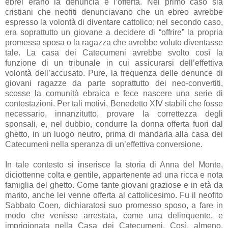
ebrei erano la denuncia e l’offerta. Nel primo caso sia
cristiani che neofiti denunciavano che un ebreo avrebbe
espresso la volontà di diventare cattolico; nel secondo caso,
era soprattutto un giovane a decidere di “offrire” la propria
promessa sposa o la ragazza che avrebbe voluto diventasse
tale. La casa dei Catecumeni avrebbe svolto così la
funzione di un tribunale in cui assicurarsi dell’effettiva
volontà dell’accusato. Pure, la frequenza delle denunce di
giovani ragazze da parte soprattutto dei neo-convertiti,
scosse la comunità ebraica e fece nascere una serie di
contestazioni. Per tali motivi, Benedetto XIV stabilì che fosse
necessario, innanzitutto, provare la correttezza degli
sponsali, e, nel dubbio, condurre la donna offerta fuori dal
ghetto, in un luogo neutro, prima di mandarla alla casa dei
Catecumeni nella speranza di un’effettiva conversione.
In tale contesto si inserisce la storia di Anna del Monte,
diciottenne colta e gentile, appartenente ad una ricca e nota
famiglia del ghetto. Come tante giovani graziose e in età da
marito, anche lei venne offerta al cattolicesimo. Fu il neofito
Sabbato Coen, dichiaratosi suo promesso sposo, a fare in
modo che venisse arrestata, come una delinquente, e
imprigionata nella Casa dei Catecumeni. Così, almeno,