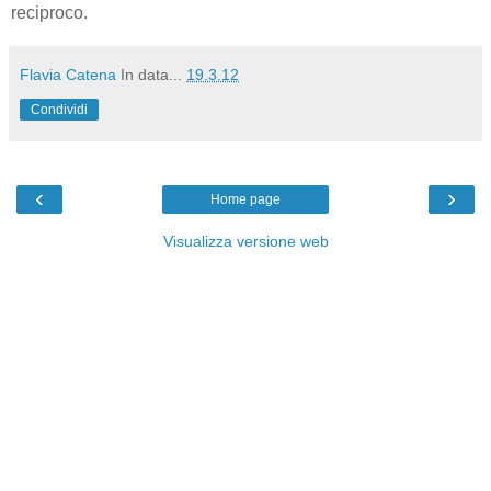
reciproco.
Flavia Catena
In data...
19.3.12
Condividi
‹
›
Home page
Visualizza versione web