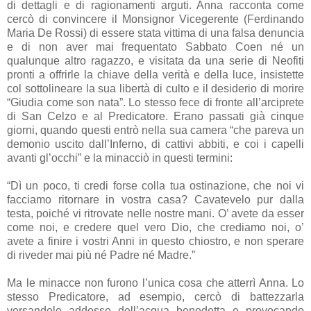
di dettagli e di ragionamenti arguti. Anna racconta come
cercò di convincere il Monsignor Vicegerente (Ferdinando
Maria De Rossi) di essere stata vittima di una falsa denuncia
e di non aver mai frequentato Sabbato Coen né un
qualunque altro ragazzo, e visitata da una serie di Neofiti
pronti a offrirle la chiave della verità e della luce, insistette
col sottolineare la sua libertà di culto e il desiderio di morire
“Giudia come son nata”. Lo stesso fece di fronte all’arciprete
di San Celzo e al Predicatore. Erano passati già cinque
giorni, quando questi entrò nella sua camera “che pareva un
demonio uscito dall’Inferno, di cattivi abbiti, e coi i capelli
avanti gl’occhi” e la minacciò in questi termini:
“Dì un poco, ti credi forse colla tua ostinazione, che noi vi
facciamo ritornare in vostra casa? Cavatevelo pur dalla
testa, poiché vi ritrovate nelle nostre mani. O’ avete da esser
come noi, e credere quel vero Dio, che crediamo noi, o’
avete a finire i vostri Anni in questo chiostro, e non sperare
di riveder mai più né Padre né Madre.”
Ma le minacce non furono l’unica cosa che atterrì Anna. Lo
stesso Predicatore, ad esempio, cercò di battezzarla
versandole addosso dell’acqua benedetta e provocando