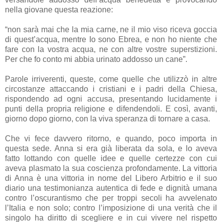
nella giovane questa reazione:
“non sarà mai che la mia carne, ne il mio viso riceva goccia
di quest’acqua, mentre Io sono Ebrea, e non ho niente che
fare con la vostra acqua, ne con altre vostre superstizioni.
Per che fo conto mi abbia urinato addosso un cane”.
Parole irriverenti, queste, come quelle che utilizzò in altre
circostanze attaccando i cristiani e i padri della Chiesa,
rispondendo ad ogni accusa, presentando lucidamente i
punti della propria religione e difendendoli. E così, avanti,
giorno dopo giorno, con la viva speranza di tornare a casa.
Che vi fece davvero ritorno, e quando, poco importa in
questa sede. Anna si era già liberata da sola, e lo aveva
fatto lottando con quelle idee e quelle certezze con cui
aveva plasmato la sua coscienza profondamente. La vittoria
di Anna è una vittoria in nome del Libero Arbitrio e il suo
diario una testimonianza autentica di fede e dignità umana
contro l’oscurantismo che per troppi secoli ha avvelenato
l’Italia e non solo; contro l’imposizione di una verità che il
singolo ha diritto di scegliere e in cui vivere nel rispetto