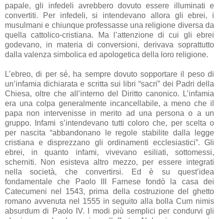
papale, gli infedeli avrebbero dovuto essere illuminati e
convertiti. Per infedeli, si intendevano allora gli ebrei, i
musulmani e chiunque professasse una religione diversa da
quella cattolico-cristiana. Ma l’attenzione di cui gli ebrei
godevano, in materia di conversioni, derivava soprattutto
dalla valenza simbolica ed apologetica della loro religione.
L’ebreo, di per sé, ha sempre dovuto sopportare il peso di
un’infamia dichiarata e scritta sui libri “sacri” dei Padri della
Chiesa, oltre che all’interno del Diritto canonico. L’infamia
era una colpa generalmente incancellabile, a meno che il
papa non intervenisse in merito ad una persona o a un
gruppo. Infami s’intendevano tutti coloro che, per scelta o
per nascita “abbandonano le regole stabilite dalla legge
cristiana e disprezzano gli ordinamenti ecclesiastici”. Gli
ebrei, in quanto infami, vivevano esiliati, sottomessi,
scherniti. Non esisteva altro mezzo, per essere integrati
nella società, che convertirsi. Ed è su quest’idea
fondamentale che Paolo III Farnese fondò la casa dei
Catecumeni nel 1543, prima della costruzione del ghetto
romano avvenuta nel 1555 in seguito alla bolla Cum nimis
absurdum di Paolo IV. I modi più semplici per condurvi gli